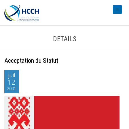
#transl
DETAILS
Acceptation du Statut
juil
12
2001