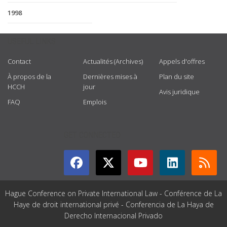
1998
USEFUL LINKS
Contact
Actualités (Archives)
Appels d'offres
À propos de la
Dernières mises à
Plan du site
HCCH
jour
Avis juridique
FAQ
Emplois
GET CONNECTED
Hague Conference on Private International Law - Conférence de La
Haye de droit international privé - Conferencia de La Haya de
Derecho Internacional Privado