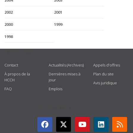
2004
2003
2002
2001
2000
1999
1998
USEFUL LINKS
Contact
Actualités (Archives)
Appels d'offres
À propos de la
Dernières mises à
Plan du site
HCCH
jour
Avis juridique
FAQ
Emplois
GET CONNECTED