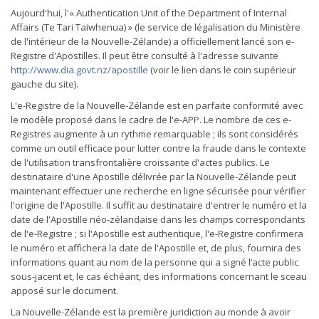
Aujourd'hui, l'« Authentication Unit of the Department of Internal
Affairs (Te Tari Taiwhenua) » (le service de légalisation du Ministère
de l'intérieur de la Nouvelle-Zélande) a officiellement lancé son e-
Registre d'Apostilles. Il peut être consulté à l'adresse suivante
http://www.dia.govt.nz/apostille
(voir le lien dans le coin supérieur
gauche du site).
L'e-Registre de la Nouvelle-Zélande est en parfaite conformité avec
le modèle proposé dans le cadre de l'e-APP. Le nombre de ces e-
Registres augmente à un rythme remarquable ; ils sont considérés
comme un outil efficace pour lutter contre la fraude dans le contexte
de l'utilisation transfrontalière croissante d'actes publics. Le
destinataire d'une Apostille délivrée par la Nouvelle-Zélande peut
maintenant effectuer une recherche en ligne sécurisée pour vérifier
l'origine de l'Apostille. Il suffit au destinataire d'entrer le numéro et la
date de l'Apostille néo-zélandaise dans les champs correspondants
de l'e-Registre ; si l'Apostille est authentique, l'e-Registre confirmera
le numéro et affichera la date de l'Apostille et, de plus, fournira des
informations quant au nom de la personne qui a signé l‘acte public
sous-jacent et, le cas échéant, des informations concernant le sceau
apposé sur le document.
La Nouvelle-Zélande est la première juridiction au monde à avoir