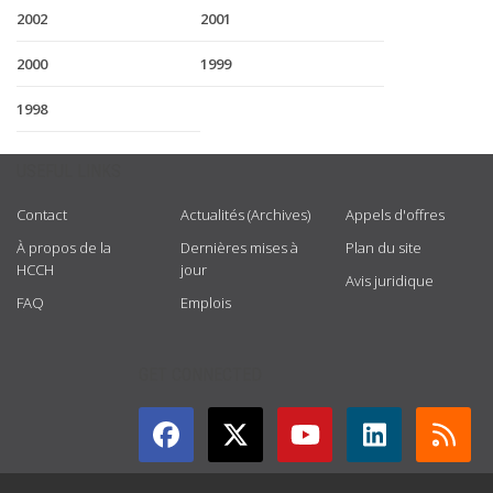
2002
2001
2000
1999
1998
USEFUL LINKS
Contact
Actualités (Archives)
Appels d'offres
À propos de la
Dernières mises à
Plan du site
HCCH
jour
Avis juridique
FAQ
Emplois
GET CONNECTED