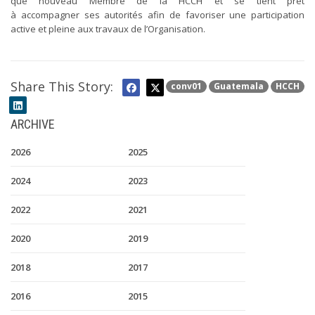
que nouveau Membre de la HCCH et se tient prêt
à accompagner ses autorités afin de favoriser une participation
active et pleine aux travaux de l’Organisation.
Share This Story:
conv01
Guatemala
HCCH
ARCHIVE
2026
2025
2024
2023
2022
2021
2020
2019
2018
2017
2016
2015