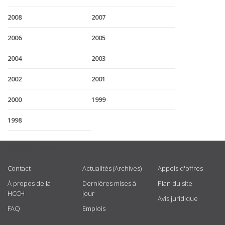
2008
2007
2006
2005
2004
2003
2002
2001
2000
1999
1998
USEFUL LINKS
Contact
Actualités (Archives)
Appels d'offres
À propos de la
Dernières mises à
Plan du site
HCCH
jour
Avis juridique
FAQ
Emplois