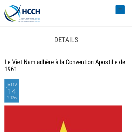
#transl
DETAILS
Le Viet Nam adhère à la Convention Apostille de
1961
janv
14
2026