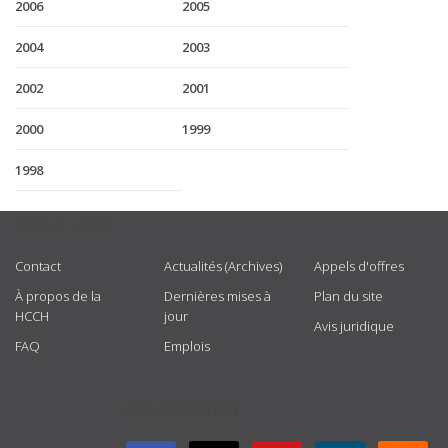
2006
2005
2004
2003
2002
2001
2000
1999
1998
USEFUL LINKS
Contact
Actualités (Archives)
Appels d'offres
À propos de la
Dernières mises à
Plan du site
HCCH
jour
Avis juridique
FAQ
Emplois
GET CONNECTED