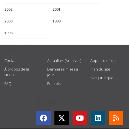
2002
2001
2000
1999
1998
USEFUL LINKS
Contact
Actualités (Archives)
Appels d'offres
À propos de la
Dernières mises à
Plan du site
HCCH
jour
Avis juridique
FAQ
Emplois
GET CONNECTED