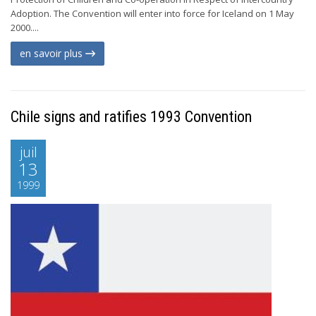
Adoption. The Convention will enter into force for Iceland on 1 May
2000....
en savoir plus
Chile signs and ratifies 1993 Convention
juil
13
1999