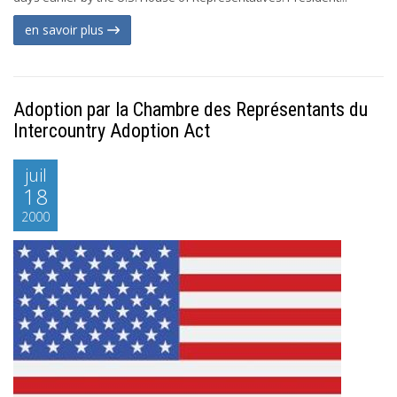
en savoir plus
Adoption par la Chambre des Représentants du
Intercountry Adoption Act
juil
18
2000