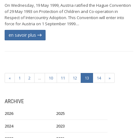
On Wednesday, 19 May 1999, Austria ratified the Hague Convention
of 29 May 1993 on Protection of Children and Co-operation in
Respect of Intercountry Adoption. This Convention will enter into
force for Austria on 1 September 1999....
en savoir plus
«
1
2
...
10
11
12
13
14
»
ARCHIVE
2026
2025
2024
2023