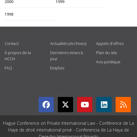
2000
1999
1998
USEFUL LINKS
Contact
Actualités (Archives)
Appels d'offres
À propos de la
Dernières mises à
Plan du site
HCCH
jour
Avis juridique
FAQ
Emplois
GET CONNECTED
Hague Conference on Private International Law - Conférence de La
Haye de droit international privé - Conferencia de La Haya de
Derecho Internacional Privado