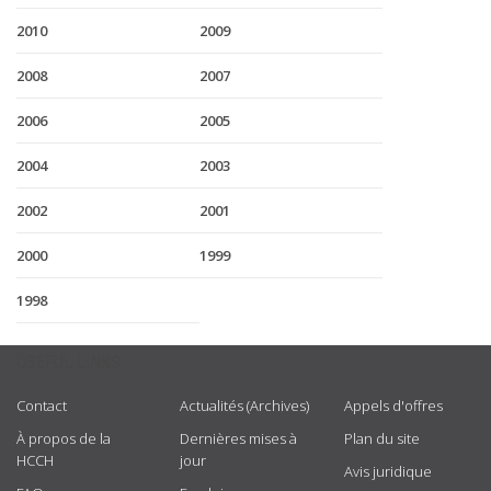
2010
2009
2008
2007
2006
2005
2004
2003
2002
2001
2000
1999
1998
USEFUL LINKS
Contact
Actualités (Archives)
Appels d'offres
À propos de la
Dernières mises à
Plan du site
HCCH
jour
Avis juridique