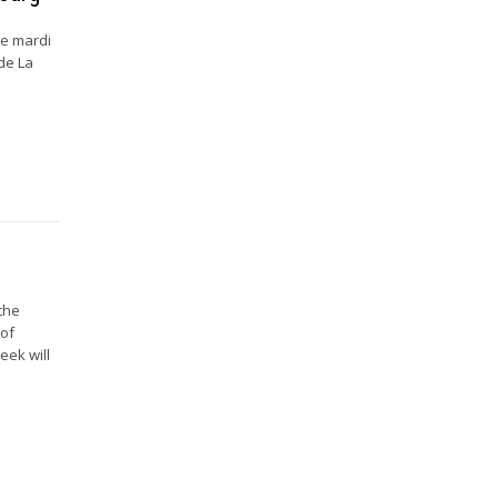
le mardi
 de La
 the
 of
eek will