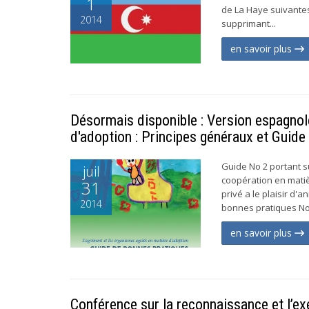
1
de La Haye suivantes
2014
supprimant...
en savoir plus
Désormais disponible : Version espagnol
d'adoption : Principes généraux et Guide
Guide No 2 portant s
juil
coopération en matiè
31
privé a le plaisir d'
2014
bonnes pratiques No 2
en savoir plus
Conférence sur la reconnaissance et l’ex