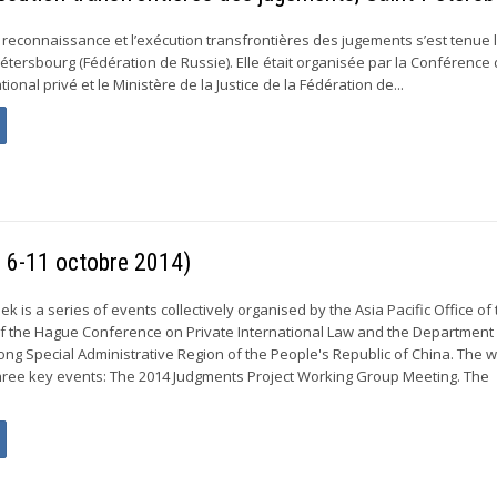
 reconnaissance et l’exécution transfrontières des jugements s’est tenue 
Pétersbourg (Fédération de Russie). Elle était organisée par la Conférence
ional privé et le Ministère de la Justice de la Fédération de...
 6-11 octobre 2014)
k is a series of events collectively organised by the Asia Pacific Office of
 the Hague Conference on Private International Law and the Department
ong Special Administrative Region of the People's Republic of China. The w
hree key events: The 2014 Judgments Project Working Group Meeting. The