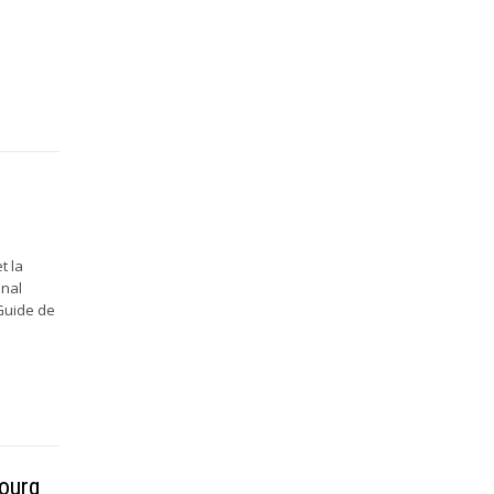
t la
onal
 Guide de
bourg