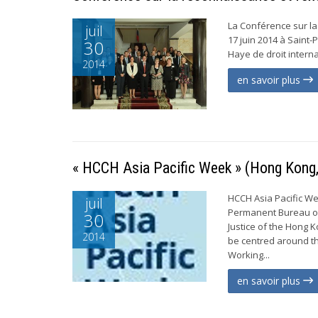
La Conférence sur la
juil
17 juin 2014 à Saint-
30
Haye de droit internat
2014
en savoir plus
« HCCH Asia Pacific Week » (Hong Kong,
HCCH Asia Pacific Wee
juil
Permanent Bureau of
30
Justice of the Hong K
2014
be centred around t
Working...
en savoir plus