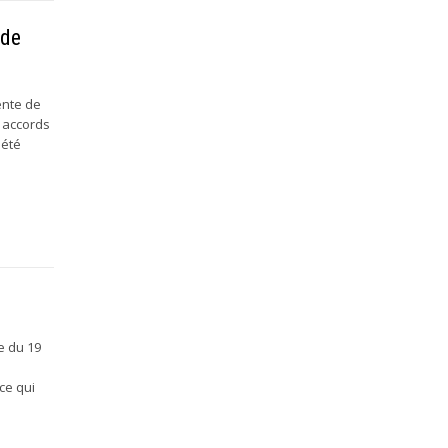
 de
ente de
s accords
 été
e du 19
ce qui