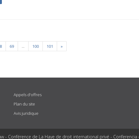
8
69
...
100
101
»
Appels d'offres
Plan du site
Avis juridique
aw - Conférence de La Haye de droit international privé - Conferencia