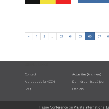
«
1
2
...
63
64
65
66
67
6
USEFUL LINKS
Contact
Actualités (Archives)
À propos de la HCCH
Dernières mises à jour
FAQ
Emplois
Hague Conference on Private International L