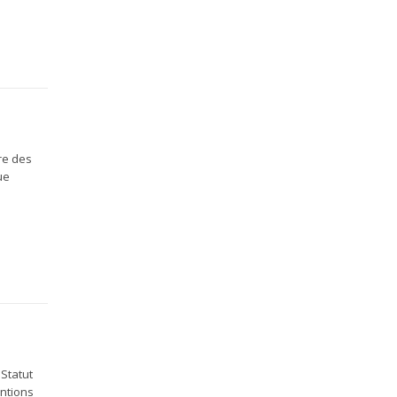
ire des
ue
 Statut
entions