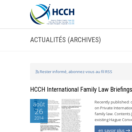
ACTUALITÉS (ARCHIVES)
Rester informé, abonnez-vous au fil RSS
HCCH International Family Law Briefing
Recently published:
août
on Private Internatio
26
family law. Contents 
2014
existing Hague Conve
en savoir plus