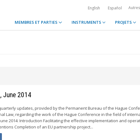
Autre
English
Español
MEMBRES ET PARTIES
INSTRUMENTS
PROJETS
s, June 2014
 quarterly updates, provided by the Permanent Bureau of the Hague Conf
nal Law, regarding the work of the Hague Conference in the field of intern
June 2014: Introduction Facilitating the effective implementation and opera
ntions Completion of an EU partnership project...