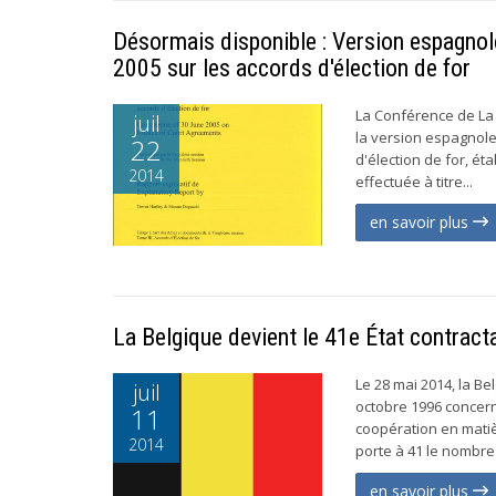
Désormais disponible : Version espagnol
2005 sur les accords d'élection de for
La Conférence de La H
juil
la version espagnole
22
d'élection de for, ét
2014
effectuée à titre...
en savoir plus
La Belgique devient le 41e État contract
Le 28 mai 2014, la B
juil
octobre 1996 concerna
11
coopération en matiè
2014
porte à 41 le nombre t
en savoir plus