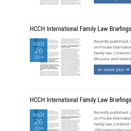
HCCH International Family Law Briefing
Recently published:
août
on Private Internatio
26
family law. Contents
2014
Missions and related
en savoir plus
HCCH International Family Law Briefing
Recently published:
août
on Private Internatio
26
family law. Contents
2014
1993 Hague Intercoun