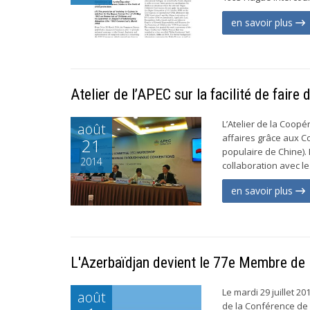
en savoir plus
Atelier de l’APEC sur la facilité de fair
L’Atelier de la Coopé
août
affaires grâce aux C
21
populaire de Chine). 
2014
collaboration avec le.
en savoir plus
L'Azerbaïdjan devient le 77e Membre de
Le mardi 29 juillet 
août
de la Conférence de 