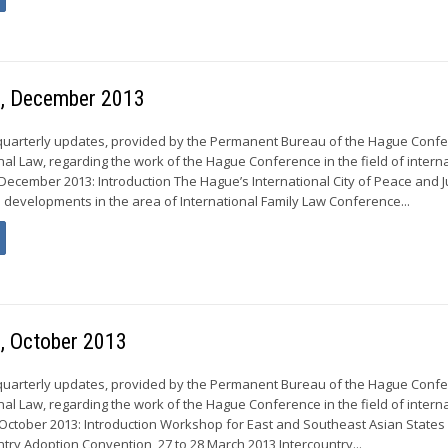
s, December 2013
 quarterly updates, provided by the Permanent Bureau of the Hague Conf
nal Law, regarding the work of the Hague Conference in the field of intern
 December 2013: Introduction The Hague’s International City of Peace and J
 developments in the area of International Family Law Conference...
s, October 2013
 quarterly updates, provided by the Permanent Bureau of the Hague Conf
nal Law, regarding the work of the Hague Conference in the field of intern
 October 2013: Introduction Workshop for East and Southeast Asian States
try Adoption Convention, 27 to 28 March 2013 Intercountry...