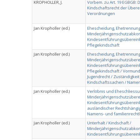
KROPHOLLER, J.
Vorbem. zu Art. 19 EGBGB: D
Kindschaftsrecht der Über
Verordnungen
Jan Kropholler (ed.)
Ehescheidung, Ehetrennung
Minderjährigenschutzabko
Kindesentführungsüberein
Pflegekindschaft
Jan Kropholler (ed.)
Ehescheidung, Ehetrennung 
Minderjährigenschutzüber
Kindesentführungsüberein
Pflegekindschaft / Vormunds
Jugendrecht / Zuständigkeit
Kindschaftssachen / Namens
Jan Kropholler (ed.)
Verlöbnis und Eheschliessun
Minderjährigenschutzüber
Kindesentführungsüberein
ausländischer Rechtshängig
Namens- und familienrecht
Jan Kropholler (ed.)
Unterhalt / Kindschaft /
Minderjährigenschutzabko
Kindesentführungsüberei