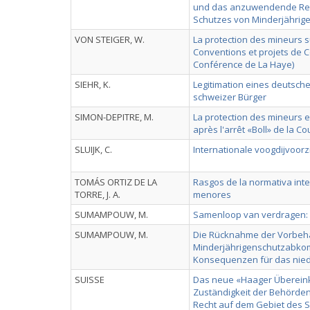
und das anzuwendende Rec
Schutzes von Minderjährig
VON STEIGER, W.
La protection des mineurs su
Conventions et projets de 
Conférence de La Haye)
SIEHR, K.
Legitimation eines deutsch
schweizer Bürger
SIMON-DEPITRE, M.
La protection des mineurs en
après l'arrêt «Boll» de la Co
SLUIJK, C.
Internationale voogdijvoorz
TOMÁS ORTIZ DE LA
Rasgos de la normativa inte
TORRE, J. A.
menores
SUMAMPOUW, M.
Samenloop van verdragen: 
SUMAMPOUW, M.
Die Rücknahme der Vorbeh
Minderjährigenschutzabko
Konsequenzen für das nied
SUISSE
Das neue «Haager Überein
Zuständigkeit der Behörd
Recht auf dem Gebiet des 