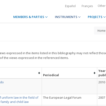
Other
Español
Français
MEMBERS & PARTIES
INSTRUMENTS
PROJECTS
Home
ews expressed in the items listed in this bibliography may not reflect thos
 of the views expressed in the referenced items.
Year
Periodical
publ
ado
2010
uniform law in the field of
The European Legal Forum
2007
family and child law