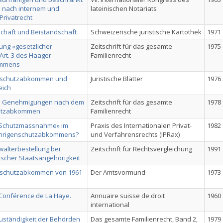
 nach internem und
lateinischen Notariats
Privatrecht
schaft und Beistandschaft
Schweizerische juristische Kartothek
1971
ng «gesetzlicher
Zeitschrift für das gesamte
1975
Art. 3 des Haager
Familienrecht
ommens
enschutzabkommen und
Juristische Blätter
1976
eich
he Genehmigungen nach dem
Zeitschrift für das gesamte
1978
hutzabkommen
Familienrecht
«Schutzmassnahme» im
Praxis des Internationalen Privat-
1982
ährigenschutzabkommens?
und Verfahrensrechts (IPRax)
alterbestellung bei
Zeitschrift für Rechtsvergleichung
1991
ischer Staatsangehörigkeit
nschutzabkommen von 1961
Der Amtsvormund
1973
Conférence de La Haye.
Annuaire suisse de droit
1960
international
ständigkeit der Behörden
Das gesamte Familienrecht, Band 2,
1979