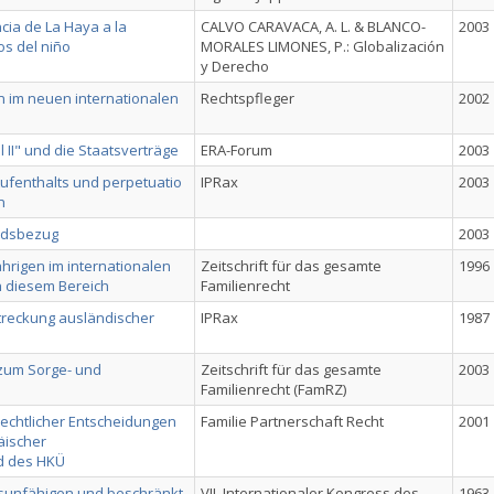
cia de La Haya a la
CALVO CARAVACA, A. L. & BLANCO-
2003
os del niño
MORALES LIMONES, P.: Globalización
y Derecho
 im neuen internationalen
Rechtspfleger
2002
 II" und die Staatsverträge
ERA-Forum
2003
ufenthalts und perpetuatio
IPRax
2003
n
andsbezug
2003
hrigen im internationalen
Zeitschrift für das gesamte
1996
n diesem Bereich
Familienrecht
treckung ausländischer
IPRax
1987
 zum Sorge- und
Zeitschrift für das gesamte
2003
Familienrecht (FamRZ)
echtlicher Entscheidungen
Familie Partnerschaft Recht
2001
äischer
nd des HKÜ
tsunfähigen und beschränkt
VII. Internationaler Kongress des
1963