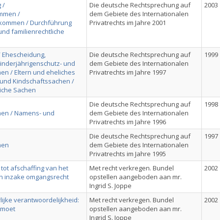
 /
Die deutsche Rechtsprechung auf
2003
mmen /
dem Gebiete des Internationalen
kommen / Durchführung
Privatrechts im Jahre 2001
nd familienrechtliche
/ Ehescheidung,
Die deutsche Rechtsprechung auf
1999
Minderjährigenschutz- und
dem Gebiete des Internationalen
 / Eltern und eheliches
Privatrechts im Jahre 1997
- und Kindschaftssachen /
liche Sachen
Die deutsche Rechtsprechung auf
1998
en / Namens- und
dem Gebiete des Internationalen
Privatrechts im Jahre 1996
Die deutsche Rechtsprechung auf
1997
men
dem Gebiete des Internationalen
Privatrechts im Jahre 1995
 tot afschaffing van het
Met recht verkregen. Bundel
2002
en inzake omgangsrecht
opstellen aangeboden aan mr.
Ingrid S. Joppe
ijke verantwoordelijkheid:
Met recht verkregen. Bundel
2002
 moet
opstellen aangeboden aan mr.
Ingrid S. Joppe