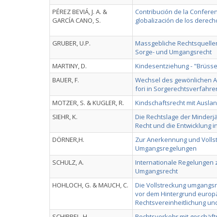
PÉREZ BEVIÁ, J. A. &
Contribución de la Conferen
GARCÍA CANO, S.
globalización de los derech
GRUBER, U.P.
Massgebliche Rechtsquellen
Sorge- und Umgangsrecht
MARTINY, D.
Kindesentziehung - "Brüssel
BAUER, F.
Wechsel des gewönlichen A
fori in Sorgerechtsverfahre
MOTZER, S. & KUGLER, R.
Kindschaftsrecht mit Ausl
SIEHR, K.
Die Rechtslage der Minderjä
Recht und die Entwicklung i
DÖRNER,H.
Zur Anerkennung und Volls
Umgangsregelungen
SCHULZ, A.
Internationale Regelungen
Umgangsrecht
HOHLOCH, G. & MAUCH, C.
Die Vollstreckung umgangsr
vor dem Hintergrund europ
Rechtsvereinheitlichung u
SCHIPPEL, H.
Rechtsverkehr mit geschäf