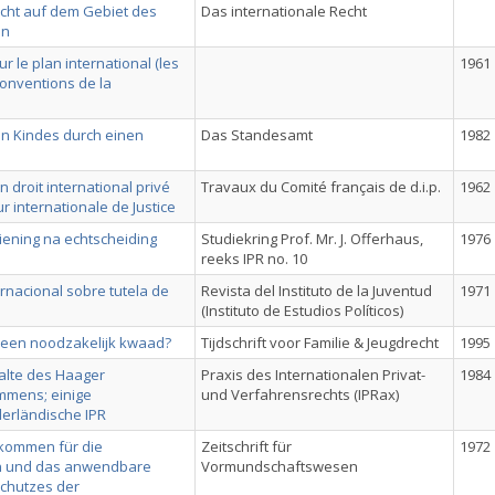
ht auf dem Gebiet des
Das internationale Recht
en
r le plan international (les
1961
Conventions de la
en Kindes durch einen
Das Standesamt
1982
 droit international privé
Travaux du Comité français de d.i.p.
1962
ur internationale de Justice
iening na echtscheiding
Studiekring Prof. Mr. J. Offerhaus,
1976
reeks IPR no. 10
rnacional sobre tutela de
Revista del Instituto de la Juventud
1971
(Instituto de Estudios Políticos)
een noodzakelijk kwaad?
Tijdschrift voor Familie & Jeugdrecht
1995
alte des Haager
Praxis des Internationalen Privat-
1984
mmens; einige
und Verfahrensrechts (IPRax)
erländische IPR
kommen für die
Zeitschrift für
1972
en und das anwendbare
Vormundschaftswesen
Schutzes der