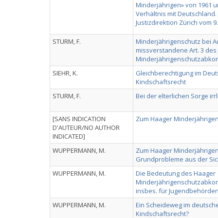
Minderjährigen» von 1961 
Verhältnis mit Deutschland.
Justizdirektion Zürich vom 
STURM, F.
Minderjährigenschutz bei 
missverstandene Art. 3 des
Minderjährigenschutzabk
SIEHR, K.
Gleichberechtigung im Deut
Kindschaftsrecht
STURM, F.
Bei der elterlichen Sorge irr
[SANS INDICATION
Zum Haager Minderjährig
D'AUTEUR/NO AUTHOR
INDICATED]
WUPPERMANN, M.
Zum Haager Minderjährige
Grundprobleme aus der Sic
WUPPERMANN, M.
Die Bedeutung des Haager
Minderjährigenschutzabkom
insbes. für Jugendbehörde
WUPPERMANN, M.
Ein Scheideweg im deutsche
Kindschaftsrecht?