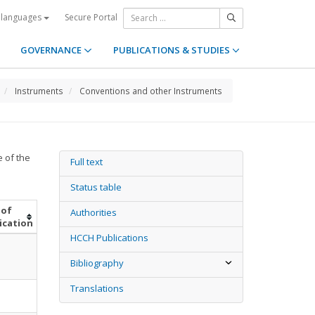
Secure Portal
 languages
GOVERNANCE
PUBLICATIONS & STUDIES
Instruments
Conventions and other Instruments
e of the
Full text
Status table
 of
Authorities
ication
HCCH Publications
Bibliography
Translations