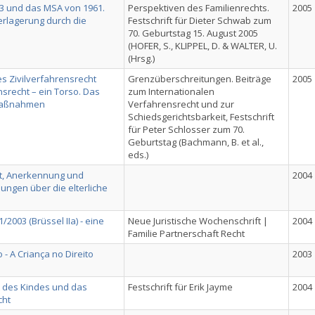
3 und das MSA von 1961.
Perspektiven des Familienrechts.
2005
rlagerung durch die
Festschrift für Dieter Schwab zum
70. Geburtstag 15. August 2005
(HOFER, S., KLIPPEL, D. & WALTER, U.
(Hrsg.)
s Zivilverfahrensrecht
Grenzüberschreitungen. Beiträge
2005
srecht – ein Torso. Das
zum Internationalen
zmaßnahmen
Verfahrensrecht und zur
Schiedsgerichtsbarkeit, Festschrift
für Peter Schlosser zum 70.
Geburtstag (Bachmann, B. et al.,
eds.)
it, Anerkennung und
2004
ungen über die elterliche
/2003 (Brüssel IIa) - eine
Neue Juristische Wochenschrift |
2004
Familie Partnerschaft Recht
 - A Criança no Direito
2003
t des Kindes und das
Festschrift für Erik Jayme
2004
cht