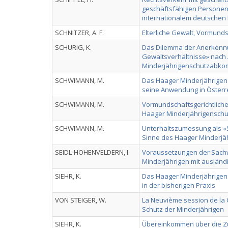
geschäftsfähigen Personen
internationalem deutschen 
SCHNITZER, A. F.
Elterliche Gewalt, Vormund
SCHURIG, K.
Das Dilemma der Anerkennu
Gewaltsverhältnisse» nach 
Minderjährigenschutzabk
SCHWIMANN, M.
Das Haager Minderjährig
seine Anwendung in Österr
SCHWIMANN, M.
Vormundschaftsgerichtlic
Haager Minderjährigensc
SCHWIMANN, M.
Unterhaltszumessung als 
Sinne des Haager Minderj
SEIDL-HOHENVELDERN, I.
Voraussetzungen der Sachw
Minderjährigen mit ausländ
SIEHR, K.
Das Haager Minderjährige
in der bisherigen Praxis
VON STEIGER, W.
La Neuvième session de la 
Schutz der Minderjährigen
SIEHR, K.
Übereinkommen über die Zu