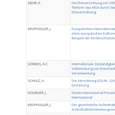
SIEHR, K.
Die Eheverordnung von 200
'Reform' des MSA durch Übe
Eheverordnung
KROPHOLLER, J.
Europäisches Internationale
ohne europäisches Kollision
Beispiel der Kinderschut
GÖRDES, A.C.
Internationale Zuständigke
Vollstreckung von Entscheid
Verantwortung
SCHULZ, A.
Die Verordnung (EG) Nr. 2201
Einführung
DOLINGER, J.
Direito Internacional Privado
Internacional
KROPHOLLER, J.
Der gewöhnliche Aufenthal
Aufenthaltsbestimmungsre