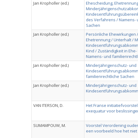
Jan Kropholler (ed.)
Ehescheidung, Ehetrennung
Minderjährigenschutzabko
Kindesentführungsüberein
des Verfahrens / Namens- u
Sachen
Jan Kropholler (ed.)
Persönliche Ehewirkungen 
Ehetrennung / Unterhalt / 
Kindesentführungsabkommen
Kind / Zuständigkeit in Ehe
Namens- und familienrecht
Jan Kropholler (ed.)
Minderjährigenschutz- und
Kindesentführungsabkomm
familienrechtliche Sachen
Jan Kropholler (ed.)
Minderjährigenschutz- und
Kindesentführungsabkom
VAN ITERSON, D.
Het Franse initiatiefvoorstel
exequatur voor beslissing
SUMAMPOUW, M.
Voorstel Verordening ouderl
een voorbeeld hoe het niet