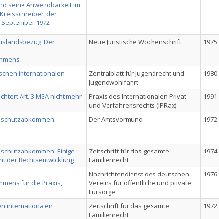
und seine Anwendbarkeit im
 Kreisschreiben der
9. September 1972
Auslandsbezug. Der
Neue Juristische Wochenschrift
1975
ommens
schen internationalen
Zentralblatt für Jugendrecht und
1980
Jugendwohlfahrt
lichtert Art. 3 MSA nicht mehr
Praxis des Internationalen Privat-
1991
und Verfahrensrechts (IPRax)
enschutzabkommen
Der Amtsvormund
1972
nschutzabkommen. Einige
Zeitschrift für das gesamte
1974
ht der Rechtsentwicklung
Familienrecht
Nachrichtendienst des deutschen
1976
mens für die Praxis,
Vereins für öffentliche und private
n
Fürsorge
n internationalen
Zeitschrift für das gesamte
1972
Familienrecht