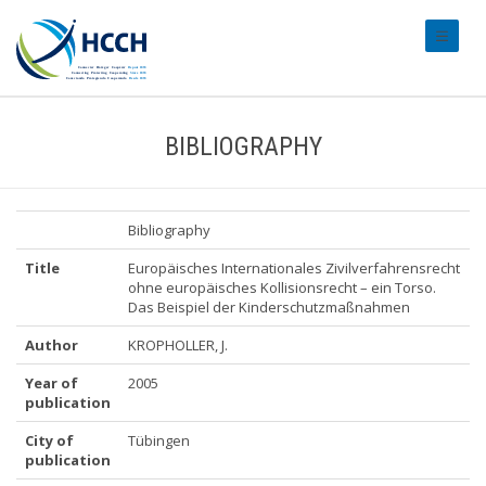
#transl
BIBLIOGRAPHY
Bibliography
Title
Europäisches Internationales Zivilverfahrensrecht
ohne europäisches Kollisionsrecht – ein Torso.
Das Beispiel der Kinderschutzmaßnahmen
Author
KROPHOLLER, J.
Year of
2005
publication
City of
Tübingen
publication