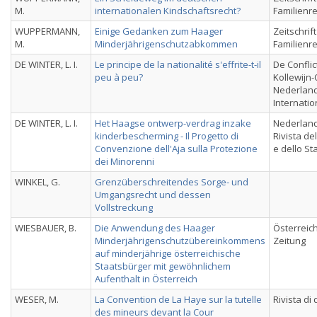
M.
internationalen Kindschaftsrecht?
Familienr
WUPPERMANN,
Einige Gedanken zum Haager
Zeitschrif
M.
Minderjährigenschutzabkommen
Familienr
DE WINTER, L. I.
Le principe de la nationalité s'effrite-t-il
De Confli
peu à peu?
Kollewijn-
Nederlands
Internatio
DE WINTER, L. I.
Het Haagse ontwerp-verdrag inzake
Nederland
kinderbescherming - Il Progetto di
Rivista de
Convenzione dell'Aja sulla Protezione
e dello St
dei Minorenni
WINKEL, G.
Grenzüberschreitendes Sorge- und
Umgangsrecht und dessen
Vollstreckung
WIESBAUER, B.
Die Anwendung des Haager
Österreich
Minderjährigenschutzübereinkommens
Zeitung
auf minderjährige österreichische
Staatsbürger mit gewöhnlichem
Aufenthalt in Österreich
WESER, M.
La Convention de La Haye sur la tutelle
Rivista di 
des mineurs devant la Cour