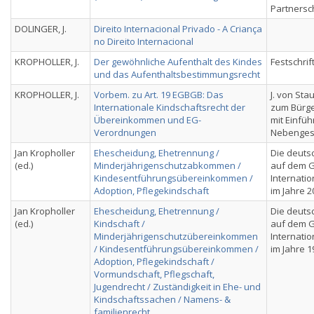
Partnersc
DOLINGER, J.
Direito Internacional Privado - A Criança
no Direito Internacional
KROPHOLLER, J.
Der gewöhnliche Aufenthalt des Kindes
Festschrif
und das Aufenthaltsbestimmungsrecht
KROPHOLLER, J.
Vorbem. zu Art. 19 EGBGB: Das
J. von St
Internationale Kindschaftsrecht der
zum Bürge
Übereinkommen und EG-
mit Einfü
Verordnungen
Nebenges
Jan Kropholler
Ehescheidung, Ehetrennung /
Die deuts
(ed.)
Minderjährigenschutzabkommen /
auf dem G
Kindesentführungsübereinkommen /
Internatio
Adoption, Pflegekindschaft
im Jahre 2
Jan Kropholler
Ehescheidung, Ehetrennung /
Die deuts
(ed.)
Kindschaft /
auf dem G
Minderjährigenschutzübereinkommen
Internatio
/ Kindesentführungsübereinkommen /
im Jahre 1
Adoption, Pflegekindschaft /
Vormundschaft, Pflegschaft,
Jugendrecht / Zuständigkeit in Ehe- und
Kindschaftssachen / Namens- &
familienrecht