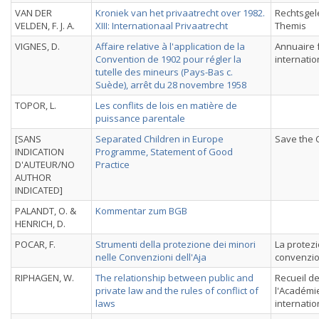
VAN DER
Kroniek van het privaatrecht over 1982.
Rechtsgel
VELDEN, F. J. A.
XIII: Internationaal Privaatrecht
Themis
VIGNES, D.
Affaire relative à l'application de la
Annuaire f
Convention de 1902 pour régler la
internatio
tutelle des mineurs (Pays-Bas c.
Suède), arrêt du 28 novembre 1958
TOPOR, L.
Les conflits de lois en matière de
puissance parentale
[SANS
Separated Children in Europe
Save the 
INDICATION
Programme, Statement of Good
D'AUTEUR/NO
Practice
AUTHOR
INDICATED]
PALANDT, O. &
Kommentar zum BGB
HENRICH, D.
POCAR, F.
Strumenti della protezione dei minori
La protezi
nelle Convenzioni dell'Aja
convenzion
RIPHAGEN, W.
The relationship between public and
Recueil d
private law and the rules of conflict of
l'Académie
laws
internati