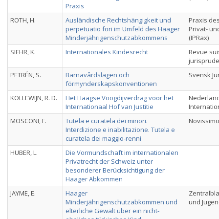
Praxis
ROTH, H.
Ausländische Rechtshängigkeit und
Praxis des
perpetuatio fori im Umfeld des Haager
Privat- u
Minderjährigenschutzabkommens
(IPRax)
SIEHR, K.
Internationales Kindesrecht
Revue sui
jurisprud
PETRÉN, S.
Barnavårdslagen och
Svensk Jur
förmynderskapskonventionen
KOLLEWIJN, R. D.
Het Haagse Voogdijverdrag voor het
Nederlands
Internationaal Hof van Justitie
Internatio
MOSCONI, F.
Tutela e curatela dei minori.
Novissimo 
Interdizione e inabilitazione. Tutela e
curatela dei maggio-renni
HUBER, L.
Die Vormundschaft im internationalen
Privatrecht der Schweiz unter
besonderer Berücksichtigung der
Haager Abkommen
JAYME, E.
Haager
Zentralbla
Minderjährigenschutzabkommen und
und Jugen
elterliche Gewalt über ein nicht-