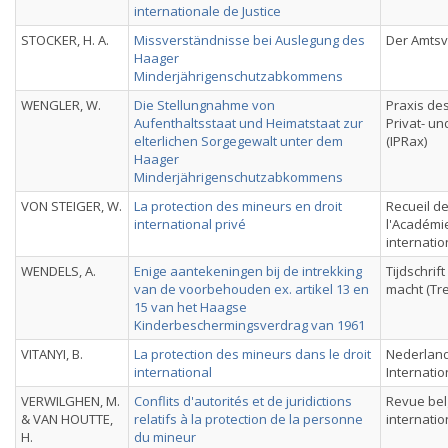
internationale de Justice
STOCKER, H. A.
Missverständnisse bei Auslegung des
Der Amts
Haager
Minderjährigenschutzabkommens
WENGLER, W.
Die Stellungnahme von
Praxis des
Aufenthaltsstaat und Heimatstaat zur
Privat- u
elterlichen Sorgegewalt unter dem
(IPRax)
Haager
Minderjährigenschutzabkommens
VON STEIGER, W.
La protection des mineurs en droit
Recueil d
international privé
l'Académie
internati
WENDELS, A.
Enige aantekeningen bij de intrekking
Tijdschrift
van de voorbehouden ex. artikel 13 en
macht (Tr
15 van het Haagse
Kinderbeschermingsverdrag van 1961
VITANYI, B.
La protection des mineurs dans le droit
Nederlands
international
Internatio
VERWILGHEN, M.
Conflits d'autorités et de juridictions
Revue bel
& VAN HOUTTE,
relatifs à la protection de la personne
internatio
H.
du mineur