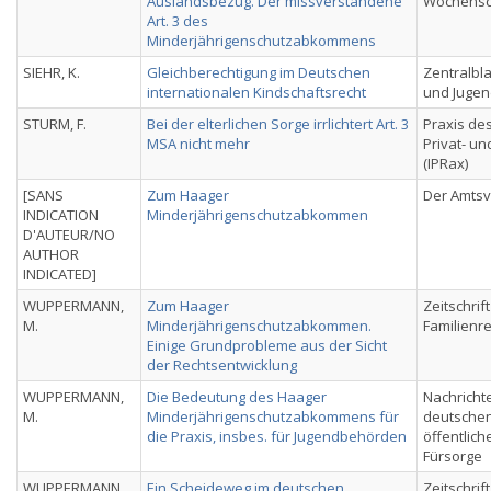
Auslandsbezug. Der missverstandene
Wochensch
Art. 3 des
Minderjährigenschutzabkommens
SIEHR, K.
Gleichberechtigung im Deutschen
Zentralbla
internationalen Kindschaftsrecht
und Jugen
STURM, F.
Bei der elterlichen Sorge irrlichtert Art. 3
Praxis des
MSA nicht mehr
Privat- u
(IPRax)
[SANS
Zum Haager
Der Amts
INDICATION
Minderjährigenschutzabkommen
D'AUTEUR/NO
AUTHOR
INDICATED]
WUPPERMANN,
Zum Haager
Zeitschrif
M.
Minderjährigenschutzabkommen.
Familienr
Einige Grundprobleme aus der Sicht
der Rechtsentwicklung
WUPPERMANN,
Die Bedeutung des Haager
Nachricht
M.
Minderjährigenschutzabkommens für
deutschen
die Praxis, insbes. für Jugendbehörden
öffentlich
Fürsorge
WUPPERMANN,
Ein Scheideweg im deutschen
Zeitschrif