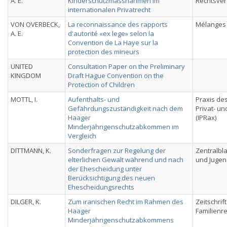
A. E.
Kinderschutzmassnahmen im
Rechtsver
internationalen Privatrecht
VON OVERBECK,
La reconnaissance des rapports
Mélanges
A. E.
d'autorité «ex lege» selon la
Convention de La Haye sur la
protection des mineurs
UNITED
Consultation Paper on the Preliminary
KINGDOM
Draft Hague Convention on the
Protection of Children
MOTTL, I.
Aufenthalts- und
Praxis des
Gefährdungszuständigkeit nach dem
Privat- u
Haager
(IPRax)
Minderjährigenschutzabkommen im
Vergleich
DITTMANN, K.
Sonderfragen zur Regelung der
Zentralbla
elterlichen Gewalt während und nach
und Jugen
der Ehescheidung unter
Berücksichtigung des neuen
Ehescheidungsrechts
DILGER, K.
Zum iranischen Recht im Rahmen des
Zeitschrif
Haager
Familienr
Minderjährigenschutzabkommens