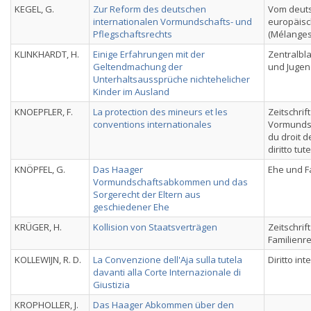
KEGEL, G.
Zur Reform des deutschen
Vom deut
internationalen Vormundschafts- und
europäisc
Pflegschaftsrechts
(Mélanges
KLINKHARDT, H.
Einige Erfahrungen mit der
Zentralbla
Geltendmachung der
und Jugen
Unterhaltsaussprüche nichtehelicher
Kinder im Ausland
KNOEPFLER, F.
La protection des mineurs et les
Zeitschrift
conventions internationales
Vormunds
du droit de
diritto tut
KNÖPFEL, G.
Das Haager
Ehe und F
Vormundschaftsabkommen und das
Sorgerecht der Eltern aus
geschiedener Ehe
KRÜGER, H.
Kollision von Staatsverträgen
Zeitschrif
Familienr
KOLLEWIJN, R. D.
La Convenzione dell'Aja sulla tutela
Diritto in
davanti alla Corte Internazionale di
Giustizia
KROPHOLLER, J.
Das Haager Abkommen über den