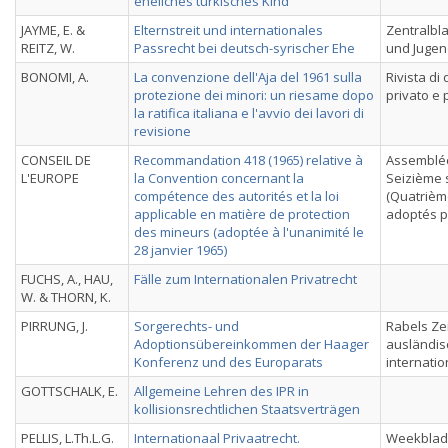
eheliches türkisches Kind
JAYME, E. &
Elternstreit und internationales
Zentralbla
REITZ, W.
Passrecht bei deutsch-syrischer Ehe
und Jugen
BONOMI, A.
La convenzione dell'Aja del 1961 sulla
Rivista di 
protezione dei minori: un riesame dopo
privato e
la ratifica italiana e l'avvio dei lavori di
revisione
CONSEIL DE
Recommandation 418 (1965) relative à
Assemblée
L'EUROPE
la Convention concernant la
Seizième 
compétence des autorités et la loi
(Quatrième
applicable en matière de protection
adoptés p
des mineurs (adoptée à l'unanimité le
28 janvier 1965)
FUCHS, A., HAU,
Fälle zum Internationalen Privatrecht
W. & THORN, K.
PIRRUNG, J.
Sorgerechts- und
Rabels Zei
Adoptionsübereinkommen der Haager
ausländis
Konferenz und des Europarats
internatio
GOTTSCHALK, E.
Allgemeine Lehren des IPR in
kollisionsrechtlichen Staatsverträgen
PELLIS, L.Th.L.G.
Internationaal Privaatrecht.
Weekblad 