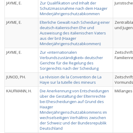
JAYME, E.
Zur Qualifikation und Inhalt der
Juristisc
Schutzmassnahme nach dem Haager
Minderjährigenschutzabkommen
JAYME, E.
Elterliche Gewalt nach Scheidung einer
Zentralbla
deutsch-italienischen Ehe und
und Jugen
Ausweisung des italienischen Vaters
aus der brd (Haager
Minderjährigenschutzabkommen)
JAYME, E.
Zur «internationalen
Zeitschrif
Verbundszuständigkeit» deutscher
Familienr
Gerichte für die Regelung des
Sorgerechts nach der Scheidung
JUNOD, PH.
La révision de la Convention de La
Zeitschrift
Haye sur la tutelle des mineurs
Vormunds
KAUFMANN, H.
Die Anerkennung von Entscheidungen
Mélanges
über die Gestaltung der Elternrechte
bei Ehescheidungen auf Grund des
Haager
Minderjährigenschutzabkommens im
wechselseitigen Verhältnis zwischen
der Schweiz und der Bundesrepublik
Deutschland