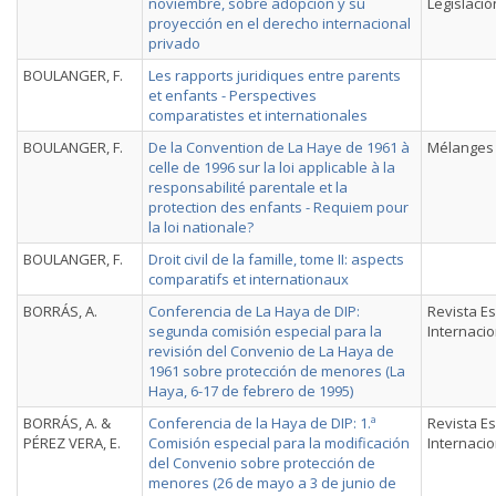
noviembre, sobre adopción y su
Legislació
proyección en el derecho internacional
privado
BOULANGER, F.
Les rapports juridiques entre parents
et enfants - Perspectives
comparatistes et internationales
BOULANGER, F.
De la Convention de La Haye de 1961 à
Mélanges 
celle de 1996 sur la loi applicable à la
responsabilité parentale et la
protection des enfants - Requiem pour
la loi nationale?
BOULANGER, F.
Droit civil de la famille, tome II: aspects
comparatifs et internationaux
BORRÁS, A.
Conferencia de La Haya de DIP:
Revista E
segunda comisión especial para la
Internacio
revisión del Convenio de La Haya de
1961 sobre protección de menores (La
Haya, 6-17 de febrero de 1995)
BORRÁS, A. &
Conferencia de la Haya de DIP: 1.ª
Revista E
PÉREZ VERA, E.
Comisión especial para la modificación
Internacio
del Convenio sobre protección de
menores (26 de mayo a 3 de junio de