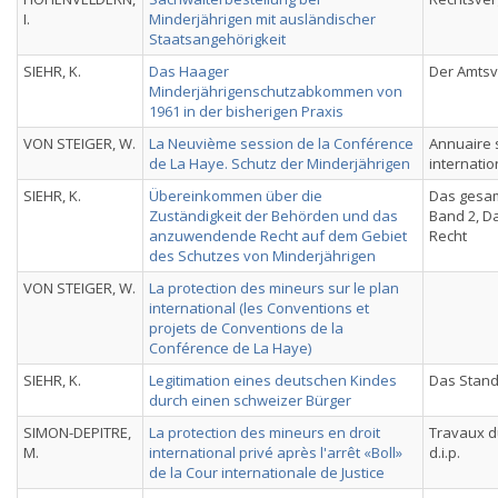
I.
Minderjährigen mit ausländischer
Staatsangehörigkeit
SIEHR, K.
Das Haager
Der Amts
Minderjährigenschutzabkommen von
1961 in der bisherigen Praxis
VON STEIGER, W.
La Neuvième session de la Conférence
Annuaire 
de La Haye. Schutz der Minderjährigen
internatio
SIEHR, K.
Übereinkommen über die
Das gesam
Zuständigkeit der Behörden und das
Band 2, Da
anzuwendende Recht auf dem Gebiet
Recht
des Schutzes von Minderjährigen
VON STEIGER, W.
La protection des mineurs sur le plan
international (les Conventions et
projets de Conventions de la
Conférence de La Haye)
SIEHR, K.
Legitimation eines deutschen Kindes
Das Stan
durch einen schweizer Bürger
SIMON-DEPITRE,
La protection des mineurs en droit
Travaux d
M.
international privé après l'arrêt «Boll»
d.i.p.
de la Cour internationale de Justice