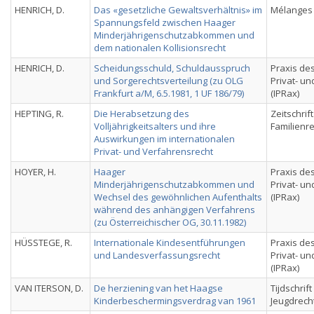
HENRICH, D.
Das «gesetzliche Gewaltsverhältnis» im
Mélanges
Spannungsfeld zwischen Haager
Minderjährigenschutzabkommen und
dem nationalen Kollisionsrecht
HENRICH, D.
Scheidungsschuld, Schuldausspruch
Praxis des
und Sorgerechtsverteilung (zu OLG
Privat- u
Frankfurt a/M, 6.5.1981, 1 UF 186/79)
(IPRax)
HEPTING, R.
Die Herabsetzung des
Zeitschrif
Volljährigkeitsalters und ihre
Familienr
Auswirkungen im internationalen
Privat- und Verfahrensrecht
HOYER, H.
Haager
Praxis des
Minderjährigenschutzabkommen und
Privat- u
Wechsel des gewöhnlichen Aufenthalts
(IPRax)
während des anhängigen Verfahrens
(zu Österreichischer OG, 30.11.1982)
HÜSSTEGE, R.
Internationale Kindesentführungen
Praxis des
und Landesverfassungsrecht
Privat- u
(IPRax)
VAN ITERSON, D.
De herziening van het Haagse
Tijdschrif
Kinderbeschermingsverdrag van 1961
Jeugdrech