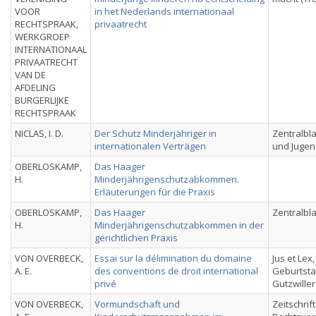
VOOR
in het Nederlands internationaal
RECHTSPRAAK,
privaatrecht
WERKGROEP
INTERNATIONAAL
PRIVAATRECHT
VAN DE
AFDELING
BURGERLIJKE
RECHTSPRAAK
NICLAS, I. D.
Der Schutz Minderjähriger in
Zentralbla
internationalen Verträgen
und Jugen
OBERLOSKAMP,
Das Haager
H.
Minderjährigenschutzabkommen.
Erläuterungen für die Praxis
OBERLOSKAMP,
Das Haager
Zentralbla
H.
Minderjährigenschutzabkommen in der
gerichtlichen Praxis
VON OVERBECK,
Essai sur la délimination du domaine
Jus et Lex
A. E.
des conventions de droit international
Geburtsta
privé
Gutzwiller
VON OVERBECK,
Vormundschaft und
Zeitschrift