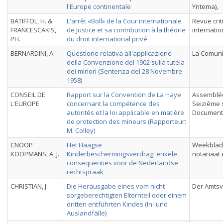
l'Europe continentale
Yntema),
BATIFFOL, H. &
L'arrêt «Boll» de la Cour internationale
Revue crit
FRANCESCAKIS,
de Justice et sa contribution à la théorie
internatio
PH.
du droit international privé
BERNARDINI, A.
Questione relativa all'applicazione
La Comuni
della Convenzione del 1902 sulla tutela
dei minori (Sentenza del 28 Novembre
1958)
CONSEIL DE
Rapport sur la Convention de La Haye
Assemblée
L'EUROPE
concernant la compétence des
Seizième 
autorités et la loi applicable en matière
Document
de protection des mineurs (Rapporteur:
M. Colley)
CNOOP
Het Haagse
Weekblad 
KOOPMANS, A. J.
Kinderbeschermingsverdrag: enkele
notariaat 
consequenties voor de Nederlandse
rechtspraak
CHRISTIAN, J.
Die Herausgabe eines vom nicht
Der Amts
sorgeberechtigten Elternteil oder einem
dritten entführten Kindes (In- und
Auslandfälle)