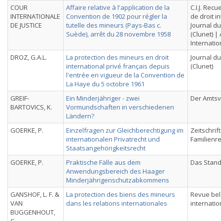
COUR
Affaire relative à l'application de la
C.I.J. Recu
INTERNATIONALE
Convention de 1902 pour régler la
de droit i
DE JUSTICE
tutelle des mineurs (Pays-Bas c.
Journal du
Suède), arrêt du 28 novembre 1958
(Clunet) |
Internatio
DROZ, G.A.L.
La protection des mineurs en droit
Journal du
international privé français depuis
(Clunet)
l'entrée en vigueur de la Convention de
La Haye du 5 octobre 1961
GREIF-
Ein Minderjähriger - zwei
Der Amts
BARTOVICS, K.
Vormundschaften in verschiedenen
Ländern?
GOERKE, P.
Einzelfragen zur Gleichberechtigung im
Zeitschrif
internationalen Privatrecht und
Familienr
Staatsangehörigkeitsrecht
GOERKE, P.
Praktische Fälle aus dem
Das Stan
Anwendungsbereich des Haager
Minderjährigenschutzabkommens
GANSHOF, L. F. &
La protection des biens des mineurs
Revue bel
VAN
dans les relations internationales
internatio
BUGGENHOUT,