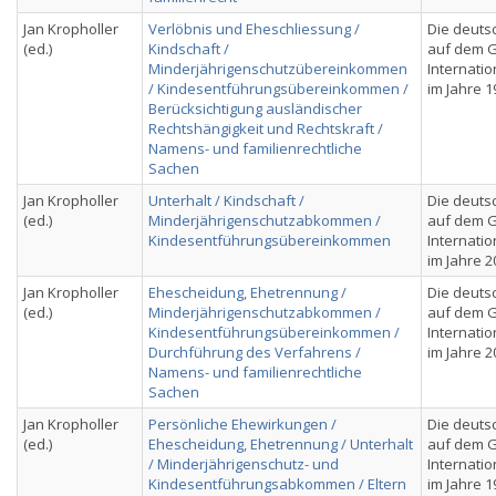
Jan Kropholler
Verlöbnis und Eheschliessung /
Die deuts
(ed.)
Kindschaft /
auf dem G
Minderjährigenschutzübereinkommen
Internatio
/ Kindesentführungsübereinkommen /
im Jahre 1
Berücksichtigung ausländischer
Rechtshängigkeit und Rechtskraft /
Namens- und familienrechtliche
Sachen
Jan Kropholler
Unterhalt / Kindschaft /
Die deuts
(ed.)
Minderjährigenschutzabkommen /
auf dem G
Kindesentführungsübereinkommen
Internatio
im Jahre 2
Jan Kropholler
Ehescheidung, Ehetrennung /
Die deuts
(ed.)
Minderjährigenschutzabkommen /
auf dem G
Kindesentführungsübereinkommen /
Internatio
Durchführung des Verfahrens /
im Jahre 2
Namens- und familienrechtliche
Sachen
Jan Kropholler
Persönliche Ehewirkungen /
Die deuts
(ed.)
Ehescheidung, Ehetrennung / Unterhalt
auf dem G
/ Minderjährigenschutz- und
Internatio
Kindesentführungsabkommen / Eltern
im Jahre 1