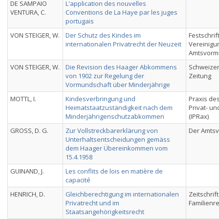
DE SAMPAIO
L'application des nouvelles
VENTURA, C.
Conventions de La Haye par les juges
portugais
VON STEIGER, W.
Der Schutz des Kindes im
Festschrif
internationalen Privatrecht der Neuzeit
Vereinigu
Amtsvorm
VON STEIGER, W.
Die Revision des Haager Abkommens
Schweizeri
von 1902 zur Regelung der
Zeitung
Vormundschaft über Minderjährige
MOTTL, I.
Kindesverbringung und
Praxis des
Heimatstaatzuständigkeit nach dem
Privat- u
Minderjährigenschutzabkommen
(IPRax)
GROSS, D. G.
Zur Vollstreckbarerklärung von
Der Amts
Unterhaltsentscheidungen gemäss
dem Haager Übereinkommen vom
15.4.1958
GUINAND, J.
Les conflits de lois en matière de
capacité
HENRICH, D.
Gleichberechtigung im internationalen
Zeitschrif
Privatrecht und im
Familienr
Staatsangehörigkeitsrecht