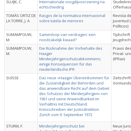
SLUIJK, C.
Internationale voogdijvoorziening na
Studiekring
echtscheiding
Offerhaus,
TOMÁS ORTIZ DE
Rasgos de la normativa internacional
Revista del
LA TORRE, J. A.
sobre tutela de menores
Juventud (
Políticos)
SUMAMPOUW,
Samenloop van verdragen: een
Tijdschrif
M.
noodzakelijk kwaad?
Jeugdrech
SUMAMPOUW,
Die Rücknahme der Vorbehalte des
Praxis des
M.
Haager
Privat- u
Minderjährigenschutzabkommens;
(IPRax)
einige Konsequenzen für das
niederländische IPR
SUISSE
Das neue «Haager Übereinkommen für
Zeitschrift
die Zuständigkeit der Behörden und
Vormunds
das anwendbare Recht auf dem Gebiet
des Schutzes der Minderjährigen» von
1961 und seine Anwendbarkeit im
Verhältnis mit Deutschland.
Kreisschreiben der Justizdirektion
Zürich vom 9. September 1972
STURM, F.
Minderjährigenschutz bei
Neue Juris