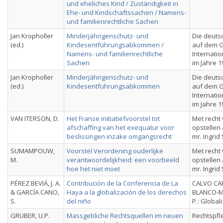
und eheliches Kind / Zuständigkeit in
Ehe- und Kindschaftssachen / Namens-
und familienrechtliche Sachen
Jan Kropholler
Minderjährigenschutz- und
Die deuts
(ed.)
Kindesentführungsabkommen /
auf dem G
Namens- und familienrechtliche
Internatio
Sachen
im Jahre 1
Jan Kropholler
Minderjährigenschutz- und
Die deuts
(ed.)
Kindesentführungsabkommen
auf dem G
Internatio
im Jahre 1
VAN ITERSON, D.
Het Franse initiatiefvoorstel tot
Met recht
afschaffing van het exequatur voor
opstelle
beslissingen inzake omgangsrecht
mr. Ingrid
SUMAMPOUW,
Voorstel Verordening ouderlijke
Met recht
M.
verantwoordelijkheid: een voorbeeld
opstelle
hoe het niet moet
mr. Ingrid
PÉREZ BEVIÁ, J. A.
Contribución de la Conferencia de La
CALVO CAR
& GARCÍA CANO,
Haya a la globalización de los derechos
BLANCO-M
S.
del niño
P.: Global
GRUBER, U.P.
Massgebliche Rechtsquellen im neuen
Rechtspfl