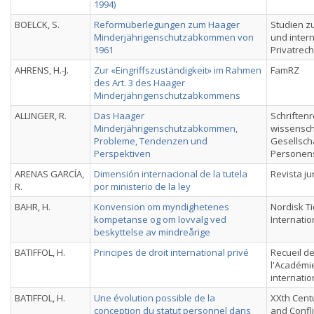
1994)
BOELCK, S.
Reformüberlegungen zum Haager
Studien z
Minderjährigenschutzabkommen von
und inter
1961
Privatrech
AHRENS, H.-J.
Zur «Eingriffszuständigkeit» im Rahmen
FamRZ
des Art. 3 des Haager
Minderjährigenschutzabkommens
ALLINGER, R.
Das Haager
Schriftenr
Minderjährigenschutzabkommen,
wissensch
Probleme, Tendenzen und
Gesellscha
Perspektiven
Personen
ARENAS GARCÍA,
Dimensión internacional de la tutela
Revista ju
R.
por ministerio de la ley
BAHR, H.
Konvension om myndighetenes
Nordisk Ti
kompetanse og om lovvalg ved
Internatio
beskyttelse av mindreårige
BATIFFOL, H.
Principes de droit international privé
Recueil d
l'Académie
internati
BATIFFOL, H.
Une évolution possible de la
XXth Cent
conception du statut personnel dans
and Confl