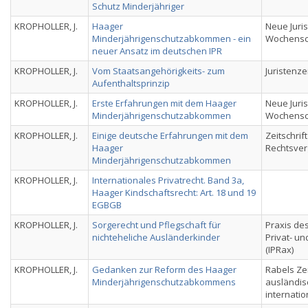
Schutz Minderjähriger
KROPHOLLER, J.
Haager
Neue Juris
Minderjährigenschutzabkommen - ein
Wochensch
neuer Ansatz im deutschen IPR
KROPHOLLER, J.
Vom Staatsangehörigkeits- zum
Juristenze
Aufenthaltsprinzip
KROPHOLLER, J.
Erste Erfahrungen mit dem Haager
Neue Juris
Minderjährigenschutzabkommen
Wochensch
KROPHOLLER, J.
Einige deutsche Erfahrungen mit dem
Zeitschrift
Haager
Rechtsver
Minderjährigenschutzabkommen
KROPHOLLER, J.
Internationales Privatrecht. Band 3a,
Haager Kindschaftsrecht: Art. 18 und 19
EGBGB
KROPHOLLER, J.
Sorgerecht und Pflegschaft für
Praxis des
nichteheliche Ausländerkinder
Privat- u
(IPRax)
KROPHOLLER, J.
Gedanken zur Reform des Haager
Rabels Zei
Minderjährigenschutzabkommens
ausländis
internatio