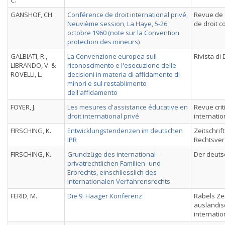
C.
GANSHOF, CH.
Conférence de droit international privé,
Revue de d
Neuvième session, La Haye, 5-26
de droit 
octobre 1960 (note sur la Convention
protection des mineurs)
GALBIATI, R.,
La Convenzione europea sull
Rivista di
LIBRANDO, V. &
riconoscimento e l'esecuzione delle
ROVELLI, L.
decisioni in materia di affidamento di
minori e sul restablimento
dell'affidamento
FOYER, J.
Les mesures d'assistance éducative en
Revue crit
droit international privé
internatio
FIRSCHING, K.
Entwicklungstendenzen im deutschen
Zeitschrift
IPR
Rechtsver
FIRSCHING, K.
Grundzüge des international-
Der deuts
privatrechtlichen Familien- und
Erbrechts, einschliesslich des
internationalen Verfahrensrechts
FERID, M.
Die 9. Haager Konferenz
Rabels Zei
ausländis
internatio