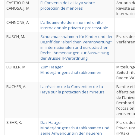
CASTRO-RIAL
El Convenio de La Haya sobre
Anuario de
CANOSA, J. M.
protección de menores
Revista E
Internacio
CANNONE, A.
L'affidamento dei minori nel diritto
internazionale privato e processuale
BUSCH, M.
Schutzmassnahmen für Kinder und der
Praxis des
Begriff der "elterlichen Verantwortung"
Verfahren
im internationalen und europäischen
Recht - Anmerkungen zur Ausweitung
der Brüssel II-Verordnung
BÜHLER, M.
Zum Haager
Mitteilung
Minderjährigenschutzabkommen
Zeitschrift
Baden-Wü
BUCHER, A.
La révision de la Convention de La
Famille et
Haye sur la protection des mineurs
offerts pa
de l'Unive
Bernhard 
l'occasio
anniversa
SIEHR, K.
Das Haager
Praxis des
Minderjährigenschutzabkommen und
Privat- u
seine Anwendung in der neueren
(IPRax)