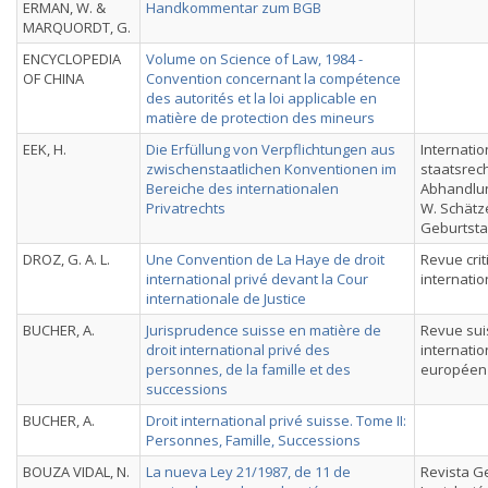
ERMAN, W. &
Handkommentar zum BGB
MARQUORDT, G.
ENCYCLOPEDIA
Volume on Science of Law, 1984 -
OF CHINA
Convention concernant la compétence
des autorités et la loi applicable en
matière de protection des mineurs
EEK, H.
Die Erfüllung von Verpflichtungen aus
Internatio
zwischenstaatlichen Konventionen im
staatsrech
Bereiche des internationalen
Abhandlun
Privatrechts
W. Schätz
Geburtst
DROZ, G. A. L.
Une Convention de La Haye de droit
Revue crit
international privé devant la Cour
internatio
internationale de Justice
BUCHER, A.
Jurisprudence suisse en matière de
Revue sui
droit international privé des
internatio
personnes, de la famille et des
européen
successions
BUCHER, A.
Droit international privé suisse. Tome II:
Personnes, Famille, Successions
BOUZA VIDAL, N.
La nueva Ley 21/1987, de 11 de
Revista G