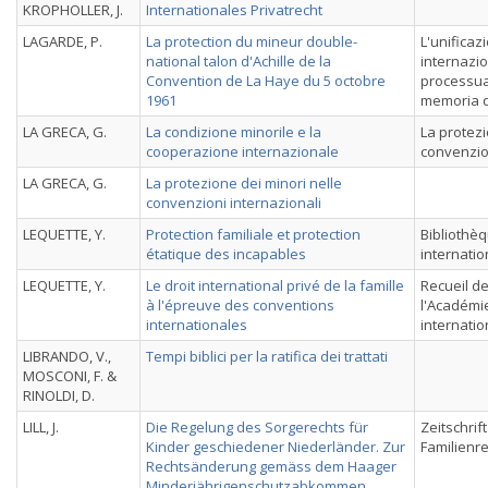
KROPHOLLER, J.
Internationales Privatrecht
LAGARDE, P.
La protection du mineur double-
L'unificazi
national talon d'Achille de la
internazio
Convention de La Haye du 5 octobre
processual
1961
memoria d
LA GRECA, G.
La condizione minorile e la
La protezi
cooperazione internazionale
convenzion
LA GRECA, G.
La protezione dei minori nelle
convenzioni internazionali
LEQUETTE, Y.
Protection familiale et protection
Bibliothèq
étatique des incapables
internatio
LEQUETTE, Y.
Le droit international privé de la famille
Recueil d
à l'épreuve des conventions
l'Académie
internationales
internati
LIBRANDO, V.,
Tempi biblici per la ratifica dei trattati
MOSCONI, F. &
RINOLDI, D.
LILL, J.
Die Regelung des Sorgerechts für
Zeitschrif
Kinder geschiedener Niederländer. Zur
Familienr
Rechtsänderung gemäss dem Haager
Minderjährigenschutzabkommen