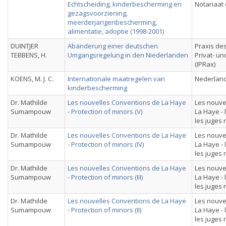
Echtscheiding, kinderbescherming en
Notariaat 
gezagsvoorziening,
meerderjarigenbescherming,
alimentatie, adoptie (1998-2001)
DUINTJER
Abänderung einer deutschen
Praxis des
TEBBENS, H.
Umgangsregelung in den Niederlanden
Privat- u
(IPRax)
KOENS, M. J. C.
Internationale maatregelen van
Nederland
kinderbescherming
Dr. Mathilde
Les nouvelles Conventions de La Haye
Les nouve
Sumampouw
- Protection of minors (V)
La Haye - 
les juges
Dr. Mathilde
Les nouvelles Conventions de La Haye
Les nouve
Sumampouw
- Protection of minors (IV)
La Haye - 
les juges
Dr. Mathilde
Les nouvelles Conventions de La Haye
Les nouve
Sumampouw
- Protection of minors (III)
La Haye - 
les juges
Dr. Mathilde
Les nouvelles Conventions de La Haye
Les nouve
Sumampouw
- Protection of minors (II)
La Haye - 
les juges