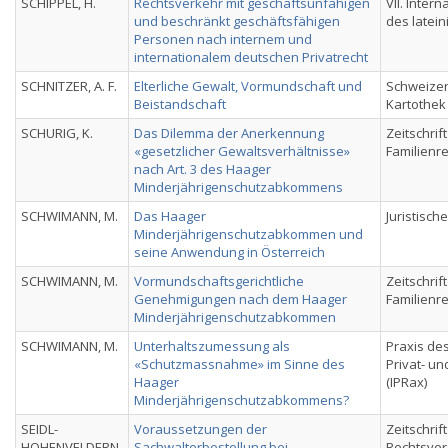
SCHIPPEL, H.
Rechtsverkehr mit geschäftsunfähigen
VII. Inter
und beschränkt geschäftsfähigen
des latein
Personen nach internem und
internationalem deutschen Privatrecht
SCHNITZER, A. F.
Elterliche Gewalt, Vormundschaft und
Schweizeri
Beistandschaft
Kartothek
SCHURIG, K.
Das Dilemma der Anerkennung
Zeitschrif
«gesetzlicher Gewaltsverhältnisse»
Familienr
nach Art. 3 des Haager
Minderjährigenschutzabkommens
SCHWIMANN, M.
Das Haager
Juristische
Minderjährigenschutzabkommen und
seine Anwendung in Österreich
SCHWIMANN, M.
Vormundschaftsgerichtliche
Zeitschrif
Genehmigungen nach dem Haager
Familienr
Minderjährigenschutzabkommen
SCHWIMANN, M.
Unterhaltszumessung als
Praxis des
«Schutzmassnahme» im Sinne des
Privat- u
Haager
(IPRax)
Minderjährigenschutzabkommens?
SEIDL-
Voraussetzungen der
Zeitschrift
HOHENVELDERN,
Sachwalterbestellung bei
Rechtsver