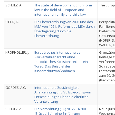
SCHULZ, A.
The state of development of uniform
The Europ
law in the field of European and
international family and child law
SIEHR, K.
Die Eheverordnung von 2003 und das
Perspekti
MSA von 1961. 'Reform' des MSA durch
Familienre
Überlagerung durch die
Dieter Sc
Eheverordnung
Geburtsta
(HOFER, S.
WALTER, U.
KROPHOLLER, J.
Europäisches Internationales
Grenzüber
Zivilverfahrensrecht ohne
Beiträge 
europäisches Kollisionsrecht – ein
Verfahren
Torso. Das Beispiel der
Schiedsger
Kinderschutzmaßnahmen
Festschrif
zum 70. G
(Bachmann,
GÖRDES, A.C.
Internationale Zuständigkeit,
Anerkennung und Vollstreckung von
Entscheidungen über die elterliche
Verantwortung
SCHULZ, A.
Die Verordnung (EG) Nr. 2201/2003
Neue Juris
(Brüssel IIa) - eine Einführung
Wochensch