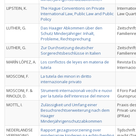
LIPSTEIN, K.
The Hague Conventions on Private
Internati
International Law, Public Law and Public
Law Quart
Policy
LUTHER, G.
Das Haager Abkommen über den
Zeitschrif
Schutz Minderjähriger: Inhalt,
Familienr
Probleme, Rechtsprechung
LUTHER, G.
Zur Durchsetzung deutscher
Zeitschrif
Sorgerechtsbeschlüsse in Italien
Familienr
MARÍN LÓPEZ, A.
Los conflictos de leyes en materia de
Revista E
tutela
Internacio
MOSCONI, F.
La tutela dei minori in diritto
internazionale privato
MOSCONI, F. &
Strumenti internazionali vecchi e nuovi
Il Foro Pa
RINOLDI, D.
per la tutela dell'interesse del minore
Giurisprud
MOTTL, I.
Zulässigkeit und Umfang einer
Praxis des
Besuchsrechtserweiterung nach dem
Privat- u
Haager
(IPRax)
Minderjährigenschutzabkommen
NEDERLANDSE
Rapport gezagsvoorziening over
Tijdschrift
VERENIGING
minderjarige kinderen na echtscheiding
macht (Tr