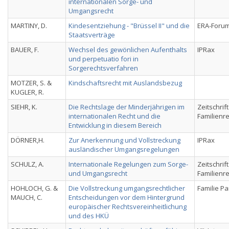
internationalen Sorge- und
Umgangsrecht
MARTINY, D.
Kindesentziehung - "Brüssel II" und die
ERA-Foru
Staatsverträge
BAUER, F.
Wechsel des gewönlichen Aufenthalts
IPRax
und perpetuatio fori in
Sorgerechtsverfahren
MOTZER, S. &
Kindschaftsrecht mit Auslandsbezug
KUGLER, R.
SIEHR, K.
Die Rechtslage der Minderjährigen im
Zeitschrif
internationalen Recht und die
Familienr
Entwicklung in diesem Bereich
DÖRNER,H.
Zur Anerkennung und Vollstreckung
IPRax
ausländischer Umgangsregelungen
SCHULZ, A.
Internationale Regelungen zum Sorge-
Zeitschrif
und Umgangsrecht
Familienr
HOHLOCH, G. &
Die Vollstreckung umgangsrechtlicher
Familie Pa
MAUCH, C.
Entscheidungen vor dem Hintergrund
europäischer Rechtsvereinheitlichung
und des HKÜ