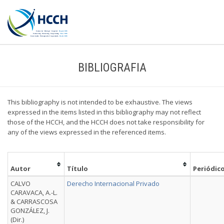
BIBLIOGRAFIA
This bibliography is not intended to be exhaustive. The views
expressed in the items listed in this bibliography may not reflect
those of the HCCH, and the HCCH does not take responsibility for
any of the views expressed in the referenced items.
Autor
Título
Periódic
CALVO
Derecho Internacional Privado
CARAVACA, A.-L.
& CARRASCOSA
GONZÁLEZ, J.
(Dir.)