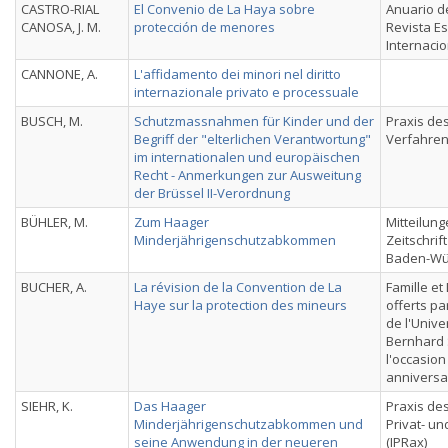
CASTRO-RIAL
El Convenio de La Haya sobre
Anuario de
CANOSA, J. M.
protección de menores
Revista E
Internacio
CANNONE, A.
L'affidamento dei minori nel diritto
internazionale privato e processuale
BUSCH, M.
Schutzmassnahmen für Kinder und der
Praxis des
Begriff der "elterlichen Verantwortung"
Verfahren
im internationalen und europäischen
Recht - Anmerkungen zur Ausweitung
der Brüssel II-Verordnung
BÜHLER, M.
Zum Haager
Mitteilung
Minderjährigenschutzabkommen
Zeitschrift
Baden-Wü
BUCHER, A.
La révision de la Convention de La
Famille et
Haye sur la protection des mineurs
offerts pa
de l'Unive
Bernhard 
l'occasio
anniversa
SIEHR, K.
Das Haager
Praxis des
Minderjährigenschutzabkommen und
Privat- u
seine Anwendung in der neueren
(IPRax)