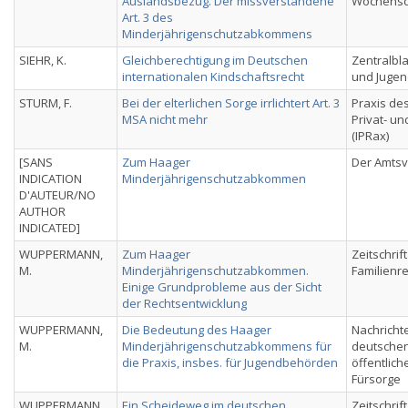
Auslandsbezug. Der missverstandene
Wochensch
Art. 3 des
Minderjährigenschutzabkommens
SIEHR, K.
Gleichberechtigung im Deutschen
Zentralbla
internationalen Kindschaftsrecht
und Jugen
STURM, F.
Bei der elterlichen Sorge irrlichtert Art. 3
Praxis des
MSA nicht mehr
Privat- u
(IPRax)
[SANS
Zum Haager
Der Amts
INDICATION
Minderjährigenschutzabkommen
D'AUTEUR/NO
AUTHOR
INDICATED]
WUPPERMANN,
Zum Haager
Zeitschrif
M.
Minderjährigenschutzabkommen.
Familienr
Einige Grundprobleme aus der Sicht
der Rechtsentwicklung
WUPPERMANN,
Die Bedeutung des Haager
Nachricht
M.
Minderjährigenschutzabkommens für
deutschen
die Praxis, insbes. für Jugendbehörden
öffentlich
Fürsorge
WUPPERMANN,
Ein Scheideweg im deutschen
Zeitschrif