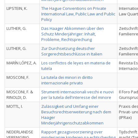
LIPSTEIN, K.
The Hague Conventions on Private
Internati
International Law, Public Law and Public
Law Quart
Policy
LUTHER, G.
Das Haager Abkommen über den
Zeitschrif
Schutz Minderjähriger: Inhalt,
Familienr
Probleme, Rechtsprechung
LUTHER, G.
Zur Durchsetzung deutscher
Zeitschrif
Sorgerechtsbeschlüsse in Italien
Familienr
MARÍN LÓPEZ, A.
Los conflictos de leyes en materia de
Revista E
tutela
Internacio
MOSCONI, F.
La tutela dei minori in diritto
internazionale privato
MOSCONI, F. &
Strumenti internazionali vecchi e nuovi
Il Foro Pa
RINOLDI, D.
per la tutela dell'interesse del minore
Giurisprud
MOTTL, I.
Zulässigkeit und Umfang einer
Praxis des
Besuchsrechtserweiterung nach dem
Privat- u
Haager
(IPRax)
Minderjährigenschutzabkommen
NEDERLANDSE
Rapport gezagsvoorziening over
Tijdschrift
VERENIGING
minderjarige kinderen na echtscheiding
macht (Tr