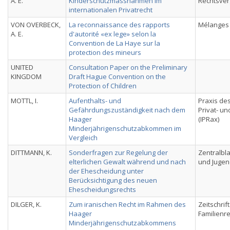
A. E.
Kinderschutzmassnahmen im
Rechtsver
internationalen Privatrecht
VON OVERBECK,
La reconnaissance des rapports
Mélanges
A. E.
d'autorité «ex lege» selon la
Convention de La Haye sur la
protection des mineurs
UNITED
Consultation Paper on the Preliminary
KINGDOM
Draft Hague Convention on the
Protection of Children
MOTTL, I.
Aufenthalts- und
Praxis des
Gefährdungszuständigkeit nach dem
Privat- u
Haager
(IPRax)
Minderjährigenschutzabkommen im
Vergleich
DITTMANN, K.
Sonderfragen zur Regelung der
Zentralbla
elterlichen Gewalt während und nach
und Jugen
der Ehescheidung unter
Berücksichtigung des neuen
Ehescheidungsrechts
DILGER, K.
Zum iranischen Recht im Rahmen des
Zeitschrif
Haager
Familienr
Minderjährigenschutzabkommens