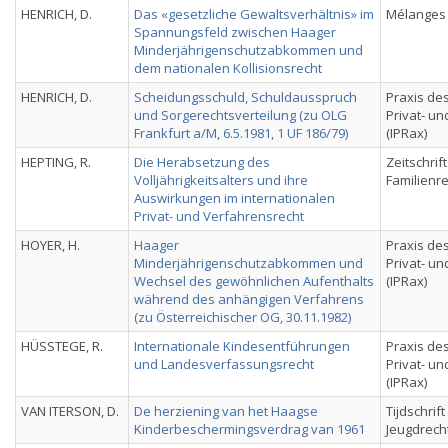
HENRICH, D.
Das «gesetzliche Gewaltsverhältnis» im
Mélanges
Spannungsfeld zwischen Haager
Minderjährigenschutzabkommen und
dem nationalen Kollisionsrecht
HENRICH, D.
Scheidungsschuld, Schuldausspruch
Praxis des
und Sorgerechtsverteilung (zu OLG
Privat- u
Frankfurt a/M, 6.5.1981, 1 UF 186/79)
(IPRax)
HEPTING, R.
Die Herabsetzung des
Zeitschrif
Volljährigkeitsalters und ihre
Familienr
Auswirkungen im internationalen
Privat- und Verfahrensrecht
HOYER, H.
Haager
Praxis des
Minderjährigenschutzabkommen und
Privat- u
Wechsel des gewöhnlichen Aufenthalts
(IPRax)
während des anhängigen Verfahrens
(zu Österreichischer OG, 30.11.1982)
HÜSSTEGE, R.
Internationale Kindesentführungen
Praxis des
und Landesverfassungsrecht
Privat- u
(IPRax)
VAN ITERSON, D.
De herziening van het Haagse
Tijdschrif
Kinderbeschermingsverdrag van 1961
Jeugdrech