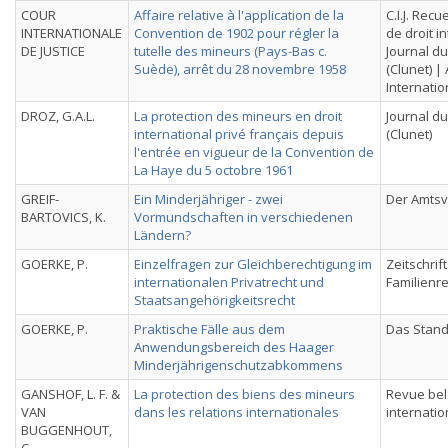
COUR
Affaire relative à l'application de la
C.I.J. Recu
INTERNATIONALE
Convention de 1902 pour régler la
de droit i
DE JUSTICE
tutelle des mineurs (Pays-Bas c.
Journal du
Suède), arrêt du 28 novembre 1958
(Clunet) |
Internatio
DROZ, G.A.L.
La protection des mineurs en droit
Journal du
international privé français depuis
(Clunet)
l'entrée en vigueur de la Convention de
La Haye du 5 octobre 1961
GREIF-
Ein Minderjähriger - zwei
Der Amts
BARTOVICS, K.
Vormundschaften in verschiedenen
Ländern?
GOERKE, P.
Einzelfragen zur Gleichberechtigung im
Zeitschrif
internationalen Privatrecht und
Familienr
Staatsangehörigkeitsrecht
GOERKE, P.
Praktische Fälle aus dem
Das Stan
Anwendungsbereich des Haager
Minderjährigenschutzabkommens
GANSHOF, L. F. &
La protection des biens des mineurs
Revue bel
VAN
dans les relations internationales
internatio
BUGGENHOUT,