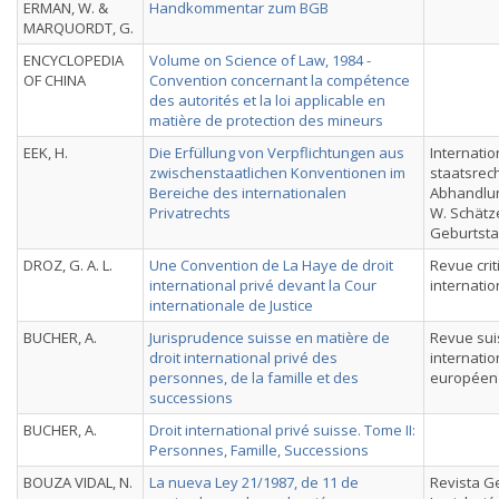
ERMAN, W. &
Handkommentar zum BGB
MARQUORDT, G.
ENCYCLOPEDIA
Volume on Science of Law, 1984 -
OF CHINA
Convention concernant la compétence
des autorités et la loi applicable en
matière de protection des mineurs
EEK, H.
Die Erfüllung von Verpflichtungen aus
Internatio
zwischenstaatlichen Konventionen im
staatsrech
Bereiche des internationalen
Abhandlun
Privatrechts
W. Schätz
Geburtst
DROZ, G. A. L.
Une Convention de La Haye de droit
Revue crit
international privé devant la Cour
internatio
internationale de Justice
BUCHER, A.
Jurisprudence suisse en matière de
Revue sui
droit international privé des
internatio
personnes, de la famille et des
européen
successions
BUCHER, A.
Droit international privé suisse. Tome II:
Personnes, Famille, Successions
BOUZA VIDAL, N.
La nueva Ley 21/1987, de 11 de
Revista G