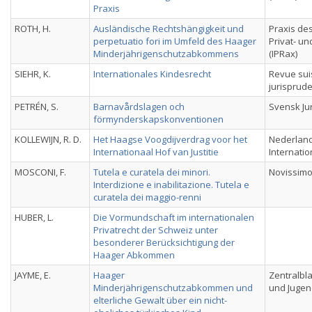
Praxis
ROTH, H.
Ausländische Rechtshängigkeit und
Praxis des
perpetuatio fori im Umfeld des Haager
Privat- u
Minderjährigenschutzabkommens
(IPRax)
SIEHR, K.
Internationales Kindesrecht
Revue sui
jurisprud
PETRÉN, S.
Barnavårdslagen och
Svensk Jur
förmynderskapskonventionen
KOLLEWIJN, R. D.
Het Haagse Voogdijverdrag voor het
Nederlands
Internationaal Hof van Justitie
Internatio
MOSCONI, F.
Tutela e curatela dei minori.
Novissimo 
Interdizione e inabilitazione. Tutela e
curatela dei maggio-renni
HUBER, L.
Die Vormundschaft im internationalen
Privatrecht der Schweiz unter
besonderer Berücksichtigung der
Haager Abkommen
JAYME, E.
Haager
Zentralbla
Minderjährigenschutzabkommen und
und Jugen
elterliche Gewalt über ein nicht-