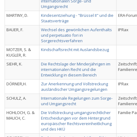
internationalen Sorge- und
Umgangsrecht
MARTINY, D.
Kindesentziehung - "Brüssel II" und die
ERA-Foru
Staatsverträge
BAUER, F.
Wechsel des gewönlichen Aufenthalts
IPRax
und perpetuatio fori in
Sorgerechtsverfahren
MOTZER, S. &
Kindschaftsrecht mit Auslandsbezug
KUGLER, R.
SIEHR, K.
Die Rechtslage der Minderjährigen im
Zeitschrif
internationalen Recht und die
Familienr
Entwicklung in diesem Bereich
DÖRNER,H.
Zur Anerkennung und Vollstreckung
IPRax
ausländischer Umgangsregelungen
SCHULZ, A.
Internationale Regelungen zum Sorge-
Zeitschrif
und Umgangsrecht
Familienr
HOHLOCH, G. &
Die Vollstreckung umgangsrechtlicher
Familie Pa
MAUCH, C.
Entscheidungen vor dem Hintergrund
europäischer Rechtsvereinheitlichung
und des HKÜ