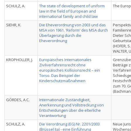
SCHULZ, A.
The state of development of uniform
The Europ
law in the field of European and
international family and child law
SIEHR, K.
Die Eheverordnung von 2003 und das
Perspekti
MSA von 1961. 'Reform' des MSA durch
Familienre
Überlagerung durch die
Dieter Sc
Eheverordnung
Geburtsta
(HOFER, S.
WALTER, U.
KROPHOLLER, J.
Europäisches Internationales
Grenzüber
Zivilverfahrensrecht ohne
Beiträge 
europäisches Kollisionsrecht – ein
Verfahren
Torso. Das Beispiel der
Schiedsger
Kinderschutzmaßnahmen
Festschrif
zum 70. G
(Bachmann,
GÖRDES, A.C.
Internationale Zuständigkeit,
Anerkennung und Vollstreckung von
Entscheidungen über die elterliche
Verantwortung
SCHULZ, A.
Die Verordnung (EG) Nr. 2201/2003
Neue Juris
(Brüssel IIa) - eine Einführung
Wochensch