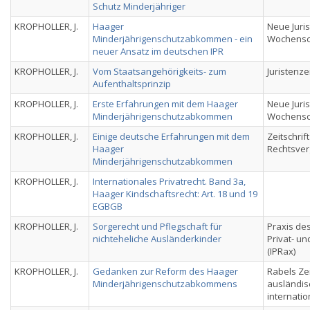
Schutz Minderjähriger
KROPHOLLER, J.
Haager
Neue Juris
Minderjährigenschutzabkommen - ein
Wochensch
neuer Ansatz im deutschen IPR
KROPHOLLER, J.
Vom Staatsangehörigkeits- zum
Juristenze
Aufenthaltsprinzip
KROPHOLLER, J.
Erste Erfahrungen mit dem Haager
Neue Juris
Minderjährigenschutzabkommen
Wochensch
KROPHOLLER, J.
Einige deutsche Erfahrungen mit dem
Zeitschrift
Haager
Rechtsver
Minderjährigenschutzabkommen
KROPHOLLER, J.
Internationales Privatrecht. Band 3a,
Haager Kindschaftsrecht: Art. 18 und 19
EGBGB
KROPHOLLER, J.
Sorgerecht und Pflegschaft für
Praxis des
nichteheliche Ausländerkinder
Privat- u
(IPRax)
KROPHOLLER, J.
Gedanken zur Reform des Haager
Rabels Zei
Minderjährigenschutzabkommens
ausländis
internatio