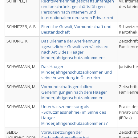
SCHIPPEL, H.
Rechtsverkehr mit geschäftsunfähigen
VII. Inter
und beschränkt geschäftsfähigen
des latein
Personen nach internem und
internationalem deutschen Privatrecht
SCHNITZER, A. F.
Elterliche Gewalt, Vormundschaft und
Schweizeri
Beistandschaft
Kartothek
SCHURIG, K.
Das Dilemma der Anerkennung
Zeitschrif
«gesetzlicher Gewaltsverhältnisse»
Familienr
nach Art. 3 des Haager
Minderjährigenschutzabkommens
SCHWIMANN, M.
Das Haager
Juristische
Minderjährigenschutzabkommen und
seine Anwendung in Österreich
SCHWIMANN, M.
Vormundschaftsgerichtliche
Zeitschrif
Genehmigungen nach dem Haager
Familienr
Minderjährigenschutzabkommen
SCHWIMANN, M.
Unterhaltszumessung als
Praxis des
«Schutzmassnahme» im Sinne des
Privat- u
Haager
(IPRax)
Minderjährigenschutzabkommens?
SEIDL-
Voraussetzungen der
Zeitschrift
HOHENVELDERN,
Sachwalterbestellung bei
Rechtsver