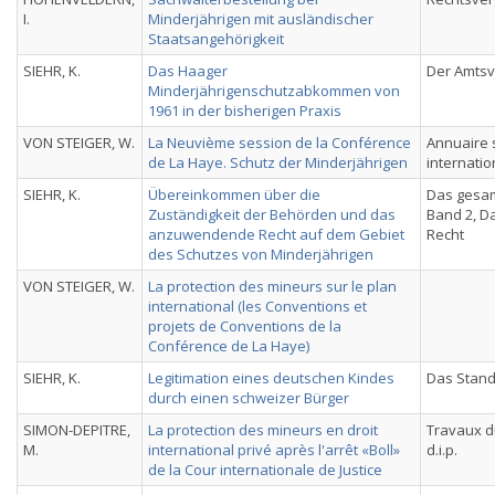
I.
Minderjährigen mit ausländischer
Staatsangehörigkeit
SIEHR, K.
Das Haager
Der Amts
Minderjährigenschutzabkommen von
1961 in der bisherigen Praxis
VON STEIGER, W.
La Neuvième session de la Conférence
Annuaire 
de La Haye. Schutz der Minderjährigen
internatio
SIEHR, K.
Übereinkommen über die
Das gesam
Zuständigkeit der Behörden und das
Band 2, Da
anzuwendende Recht auf dem Gebiet
Recht
des Schutzes von Minderjährigen
VON STEIGER, W.
La protection des mineurs sur le plan
international (les Conventions et
projets de Conventions de la
Conférence de La Haye)
SIEHR, K.
Legitimation eines deutschen Kindes
Das Stan
durch einen schweizer Bürger
SIMON-DEPITRE,
La protection des mineurs en droit
Travaux d
M.
international privé après l'arrêt «Boll»
d.i.p.
de la Cour internationale de Justice