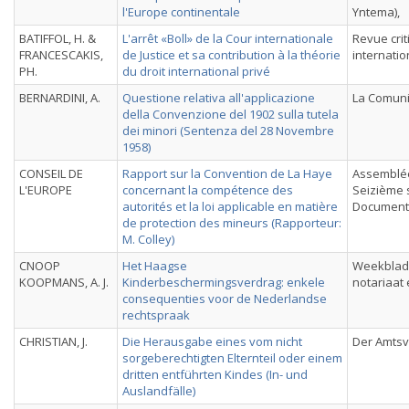
l'Europe continentale
Yntema),
BATIFFOL, H. &
L'arrêt «Boll» de la Cour internationale
Revue crit
FRANCESCAKIS,
de Justice et sa contribution à la théorie
internatio
PH.
du droit international privé
BERNARDINI, A.
Questione relativa all'applicazione
La Comuni
della Convenzione del 1902 sulla tutela
dei minori (Sentenza del 28 Novembre
1958)
CONSEIL DE
Rapport sur la Convention de La Haye
Assemblée
L'EUROPE
concernant la compétence des
Seizième 
autorités et la loi applicable en matière
Document
de protection des mineurs (Rapporteur:
M. Colley)
CNOOP
Het Haagse
Weekblad 
KOOPMANS, A. J.
Kinderbeschermingsverdrag: enkele
notariaat 
consequenties voor de Nederlandse
rechtspraak
CHRISTIAN, J.
Die Herausgabe eines vom nicht
Der Amts
sorgeberechtigten Elternteil oder einem
dritten entführten Kindes (In- und
Auslandfälle)