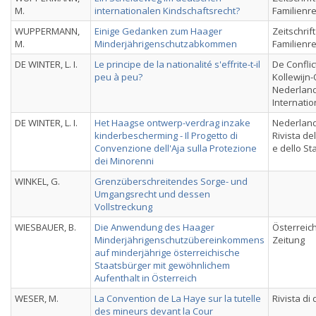
M.
internationalen Kindschaftsrecht?
Familienr
WUPPERMANN,
Einige Gedanken zum Haager
Zeitschrif
M.
Minderjährigenschutzabkommen
Familienr
DE WINTER, L. I.
Le principe de la nationalité s'effrite-t-il
De Confli
peu à peu?
Kollewijn-
Nederlands
Internatio
DE WINTER, L. I.
Het Haagse ontwerp-verdrag inzake
Nederland
kinderbescherming - Il Progetto di
Rivista de
Convenzione dell'Aja sulla Protezione
e dello St
dei Minorenni
WINKEL, G.
Grenzüberschreitendes Sorge- und
Umgangsrecht und dessen
Vollstreckung
WIESBAUER, B.
Die Anwendung des Haager
Österreich
Minderjährigenschutzübereinkommens
Zeitung
auf minderjährige österreichische
Staatsbürger mit gewöhnlichem
Aufenthalt in Österreich
WESER, M.
La Convention de La Haye sur la tutelle
Rivista di 
des mineurs devant la Cour