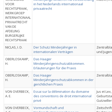
VOOR
in het Nederlands internationaal
RECHTSPRAAK,
privaatrecht
WERKGROEP
INTERNATIONAAL
PRIVAATRECHT
VAN DE
AFDELING
BURGERLIJKE
RECHTSPRAAK
NICLAS, I. D.
Der Schutz Minderjähriger in
Zentralbla
internationalen Verträgen
und Jugen
OBERLOSKAMP,
Das Haager
H.
Minderjährigenschutzabkommen.
Erläuterungen für die Praxis
OBERLOSKAMP,
Das Haager
Zentralbla
H.
Minderjährigenschutzabkommen in der
gerichtlichen Praxis
VON OVERBECK,
Essai sur la délimination du domaine
Jus et Lex
A. E.
des conventions de droit international
Geburtsta
privé
Gutzwiller
VON OVERBECK,
Vormundschaft und
Zeitschrift