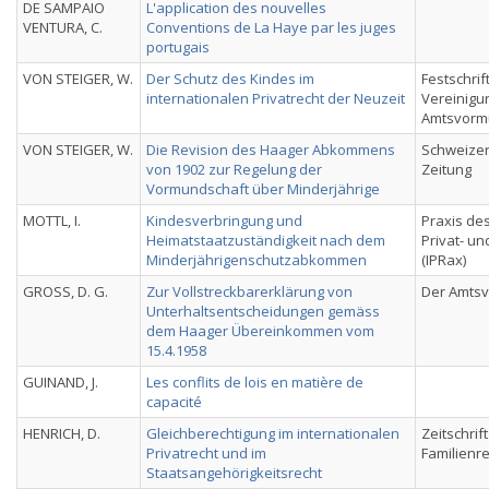
DE SAMPAIO
L'application des nouvelles
VENTURA, C.
Conventions de La Haye par les juges
portugais
VON STEIGER, W.
Der Schutz des Kindes im
Festschrif
internationalen Privatrecht der Neuzeit
Vereinigu
Amtsvorm
VON STEIGER, W.
Die Revision des Haager Abkommens
Schweizeri
von 1902 zur Regelung der
Zeitung
Vormundschaft über Minderjährige
MOTTL, I.
Kindesverbringung und
Praxis des
Heimatstaatzuständigkeit nach dem
Privat- u
Minderjährigenschutzabkommen
(IPRax)
GROSS, D. G.
Zur Vollstreckbarerklärung von
Der Amts
Unterhaltsentscheidungen gemäss
dem Haager Übereinkommen vom
15.4.1958
GUINAND, J.
Les conflits de lois en matière de
capacité
HENRICH, D.
Gleichberechtigung im internationalen
Zeitschrif
Privatrecht und im
Familienr
Staatsangehörigkeitsrecht