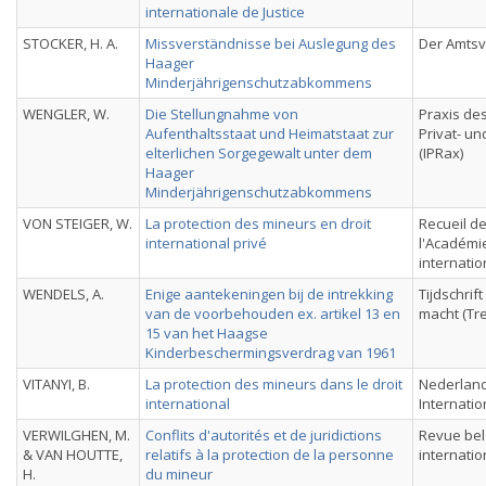
internationale de Justice
STOCKER, H. A.
Missverständnisse bei Auslegung des
Der Amts
Haager
Minderjährigenschutzabkommens
WENGLER, W.
Die Stellungnahme von
Praxis des
Aufenthaltsstaat und Heimatstaat zur
Privat- u
elterlichen Sorgegewalt unter dem
(IPRax)
Haager
Minderjährigenschutzabkommens
VON STEIGER, W.
La protection des mineurs en droit
Recueil d
international privé
l'Académie
internati
WENDELS, A.
Enige aantekeningen bij de intrekking
Tijdschrift
van de voorbehouden ex. artikel 13 en
macht (Tr
15 van het Haagse
Kinderbeschermingsverdrag van 1961
VITANYI, B.
La protection des mineurs dans le droit
Nederlands
international
Internatio
VERWILGHEN, M.
Conflits d'autorités et de juridictions
Revue bel
& VAN HOUTTE,
relatifs à la protection de la personne
internatio
H.
du mineur