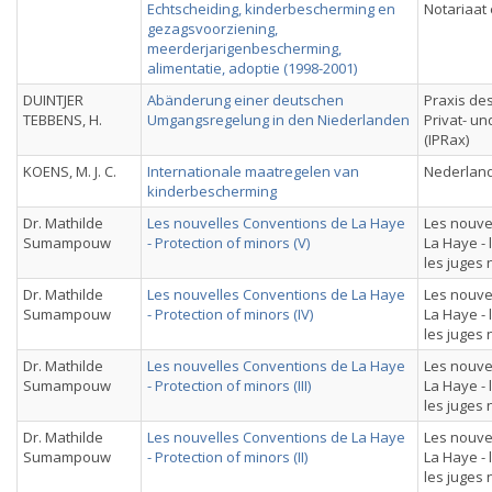
Echtscheiding, kinderbescherming en
Notariaat 
gezagsvoorziening,
meerderjarigenbescherming,
alimentatie, adoptie (1998-2001)
DUINTJER
Abänderung einer deutschen
Praxis des
TEBBENS, H.
Umgangsregelung in den Niederlanden
Privat- u
(IPRax)
KOENS, M. J. C.
Internationale maatregelen van
Nederland
kinderbescherming
Dr. Mathilde
Les nouvelles Conventions de La Haye
Les nouve
Sumampouw
- Protection of minors (V)
La Haye - 
les juges
Dr. Mathilde
Les nouvelles Conventions de La Haye
Les nouve
Sumampouw
- Protection of minors (IV)
La Haye - 
les juges
Dr. Mathilde
Les nouvelles Conventions de La Haye
Les nouve
Sumampouw
- Protection of minors (III)
La Haye - 
les juges
Dr. Mathilde
Les nouvelles Conventions de La Haye
Les nouve
Sumampouw
- Protection of minors (II)
La Haye - 
les juges