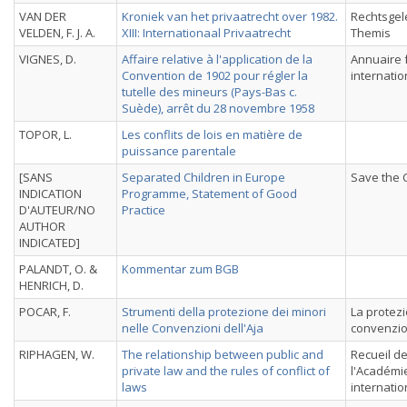
VAN DER
Kroniek van het privaatrecht over 1982.
Rechtsgel
VELDEN, F. J. A.
XIII: Internationaal Privaatrecht
Themis
VIGNES, D.
Affaire relative à l'application de la
Annuaire f
Convention de 1902 pour régler la
internatio
tutelle des mineurs (Pays-Bas c.
Suède), arrêt du 28 novembre 1958
TOPOR, L.
Les conflits de lois en matière de
puissance parentale
[SANS
Separated Children in Europe
Save the 
INDICATION
Programme, Statement of Good
D'AUTEUR/NO
Practice
AUTHOR
INDICATED]
PALANDT, O. &
Kommentar zum BGB
HENRICH, D.
POCAR, F.
Strumenti della protezione dei minori
La protezi
nelle Convenzioni dell'Aja
convenzion
RIPHAGEN, W.
The relationship between public and
Recueil d
private law and the rules of conflict of
l'Académie
laws
internati