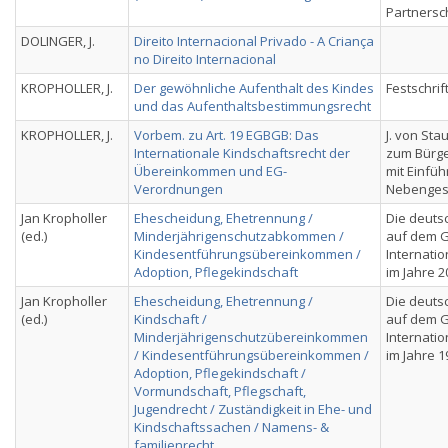
Partnersc
DOLINGER, J.
Direito Internacional Privado - A Criança
no Direito Internacional
KROPHOLLER, J.
Der gewöhnliche Aufenthalt des Kindes
Festschrif
und das Aufenthaltsbestimmungsrecht
KROPHOLLER, J.
Vorbem. zu Art. 19 EGBGB: Das
J. von St
Internationale Kindschaftsrecht der
zum Bürge
Übereinkommen und EG-
mit Einfü
Verordnungen
Nebenges
Jan Kropholler
Ehescheidung, Ehetrennung /
Die deuts
(ed.)
Minderjährigenschutzabkommen /
auf dem G
Kindesentführungsübereinkommen /
Internatio
Adoption, Pflegekindschaft
im Jahre 2
Jan Kropholler
Ehescheidung, Ehetrennung /
Die deuts
(ed.)
Kindschaft /
auf dem G
Minderjährigenschutzübereinkommen
Internatio
/ Kindesentführungsübereinkommen /
im Jahre 1
Adoption, Pflegekindschaft /
Vormundschaft, Pflegschaft,
Jugendrecht / Zuständigkeit in Ehe- und
Kindschaftssachen / Namens- &
familienrecht