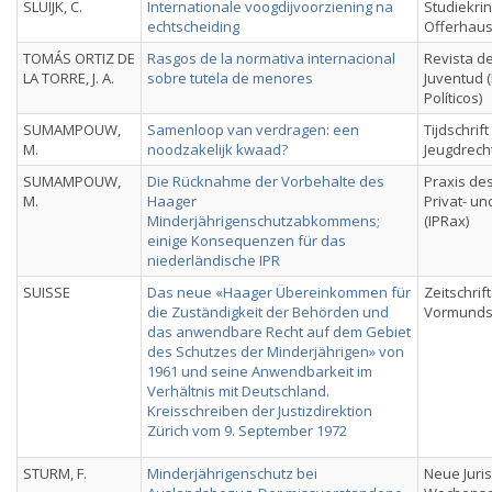
SLUIJK, C.
Internationale voogdijvoorziening na
Studiekring
echtscheiding
Offerhaus,
TOMÁS ORTIZ DE
Rasgos de la normativa internacional
Revista del
LA TORRE, J. A.
sobre tutela de menores
Juventud (
Políticos)
SUMAMPOUW,
Samenloop van verdragen: een
Tijdschrif
M.
noodzakelijk kwaad?
Jeugdrech
SUMAMPOUW,
Die Rücknahme der Vorbehalte des
Praxis des
M.
Haager
Privat- u
Minderjährigenschutzabkommens;
(IPRax)
einige Konsequenzen für das
niederländische IPR
SUISSE
Das neue «Haager Übereinkommen für
Zeitschrift
die Zuständigkeit der Behörden und
Vormunds
das anwendbare Recht auf dem Gebiet
des Schutzes der Minderjährigen» von
1961 und seine Anwendbarkeit im
Verhältnis mit Deutschland.
Kreisschreiben der Justizdirektion
Zürich vom 9. September 1972
STURM, F.
Minderjährigenschutz bei
Neue Juris