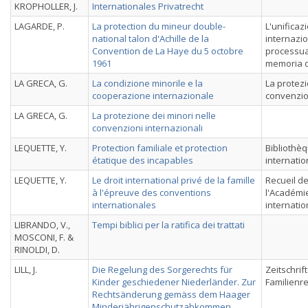
KROPHOLLER, J.
Internationales Privatrecht
LAGARDE, P.
La protection du mineur double-
L'unificazi
national talon d'Achille de la
internazio
Convention de La Haye du 5 octobre
processual
1961
memoria d
LA GRECA, G.
La condizione minorile e la
La protezi
cooperazione internazionale
convenzion
LA GRECA, G.
La protezione dei minori nelle
convenzioni internazionali
LEQUETTE, Y.
Protection familiale et protection
Bibliothèq
étatique des incapables
internatio
LEQUETTE, Y.
Le droit international privé de la famille
Recueil d
à l'épreuve des conventions
l'Académie
internationales
internati
LIBRANDO, V.,
Tempi biblici per la ratifica dei trattati
MOSCONI, F. &
RINOLDI, D.
LILL, J.
Die Regelung des Sorgerechts für
Zeitschrif
Kinder geschiedener Niederländer. Zur
Familienr
Rechtsänderung gemäss dem Haager
Minderjährigenschutzabkommen