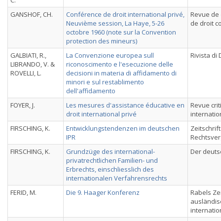
C.
GANSHOF, CH.
Conférence de droit international privé,
Revue de d
Neuvième session, La Haye, 5-26
de droit 
octobre 1960 (note sur la Convention
protection des mineurs)
GALBIATI, R.,
La Convenzione europea sull
Rivista di
LIBRANDO, V. &
riconoscimento e l'esecuzione delle
ROVELLI, L.
decisioni in materia di affidamento di
minori e sul restablimento
dell'affidamento
FOYER, J.
Les mesures d'assistance éducative en
Revue crit
droit international privé
internatio
FIRSCHING, K.
Entwicklungstendenzen im deutschen
Zeitschrift
IPR
Rechtsver
FIRSCHING, K.
Grundzüge des international-
Der deuts
privatrechtlichen Familien- und
Erbrechts, einschliesslich des
internationalen Verfahrensrechts
FERID, M.
Die 9. Haager Konferenz
Rabels Zei
ausländis
internatio