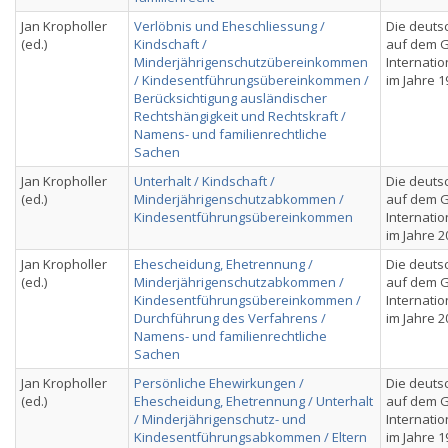
Jan Kropholler
Verlöbnis und Eheschliessung /
Die deuts
(ed.)
Kindschaft /
auf dem G
Minderjährigenschutzübereinkommen
Internatio
/ Kindesentführungsübereinkommen /
im Jahre 1
Berücksichtigung ausländischer
Rechtshängigkeit und Rechtskraft /
Namens- und familienrechtliche
Sachen
Jan Kropholler
Unterhalt / Kindschaft /
Die deuts
(ed.)
Minderjährigenschutzabkommen /
auf dem G
Kindesentführungsübereinkommen
Internatio
im Jahre 2
Jan Kropholler
Ehescheidung, Ehetrennung /
Die deuts
(ed.)
Minderjährigenschutzabkommen /
auf dem G
Kindesentführungsübereinkommen /
Internatio
Durchführung des Verfahrens /
im Jahre 2
Namens- und familienrechtliche
Sachen
Jan Kropholler
Persönliche Ehewirkungen /
Die deuts
(ed.)
Ehescheidung, Ehetrennung / Unterhalt
auf dem G
/ Minderjährigenschutz- und
Internatio
Kindesentführungsabkommen / Eltern
im Jahre 1