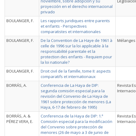
noviembre, sobre adopción y su
Legislació
proyección en el derecho internacional
privado
BOULANGER, F.
Les rapports juridiques entre parents
et enfants - Perspectives
comparatistes et internationales
BOULANGER, F.
De la Convention de La Haye de 1961 à
Mélanges 
celle de 1996 sur la loi applicable à la
responsabilité parentale et la
protection des enfants - Requiem pour
la loi nationale?
BOULANGER, F.
Droit civil de la famille, tome II: aspects
comparatifs et internationaux
BORRÁS, A.
Conferencia de La Haya de DIP:
Revista E
segunda comisión especial para la
Internacio
revisión del Convenio de La Haya de
1961 sobre protección de menores (La
Haya, 6-17 de febrero de 1995)
BORRÁS, A. &
Conferencia de la Haya de DIP: 1.ª
Revista E
PÉREZ VERA, E.
Comisión especial para la modificación
Internacio
del Convenio sobre protección de
menores (26 de mayo a 3 de junio de