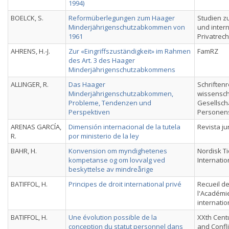
1994)
BOELCK, S.
Reformüberlegungen zum Haager
Studien z
Minderjährigenschutzabkommen von
und inter
1961
Privatrech
AHRENS, H.-J.
Zur «Eingriffszuständigkeit» im Rahmen
FamRZ
des Art. 3 des Haager
Minderjährigenschutzabkommens
ALLINGER, R.
Das Haager
Schriftenr
Minderjährigenschutzabkommen,
wissensch
Probleme, Tendenzen und
Gesellscha
Perspektiven
Personen
ARENAS GARCÍA,
Dimensión internacional de la tutela
Revista ju
R.
por ministerio de la ley
BAHR, H.
Konvension om myndighetenes
Nordisk Ti
kompetanse og om lovvalg ved
Internatio
beskyttelse av mindreårige
BATIFFOL, H.
Principes de droit international privé
Recueil d
l'Académie
internati
BATIFFOL, H.
Une évolution possible de la
XXth Cent
conception du statut personnel dans
and Confl