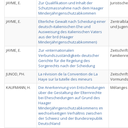
JAYME, E.
Zur Qualifikation und Inhalt der
Juristisc
Schutzmassnahme nach dem Haager
Minderjährigenschutzabkommen
JAYME, E.
Elterliche Gewalt nach Scheidung einer
Zentralbla
deutsch-italienischen Ehe und
und Jugen
Ausweisung des italienischen Vaters
aus der brd (Haager
Minderjährigenschutzabkommen)
JAYME, E.
Zur «internationalen
Zeitschrif
Verbundszuständigkeit» deutscher
Familienr
Gerichte für die Regelung des
Sorgerechts nach der Scheidung
JUNOD, PH.
La révision de la Convention de La
Zeitschrift
Haye sur la tutelle des mineurs
Vormunds
KAUFMANN, H.
Die Anerkennung von Entscheidungen
Mélanges
über die Gestaltung der Elternrechte
bei Ehescheidungen auf Grund des
Haager
Minderjährigenschutzabkommens im
wechselseitigen Verhältnis zwischen
der Schweiz und der Bundesrepublik
Deutschland