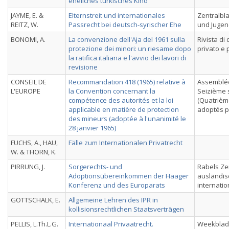
eheliches türkisches Kind
JAYME, E. &
Elternstreit und internationales
Zentralbla
REITZ, W.
Passrecht bei deutsch-syrischer Ehe
und Jugen
BONOMI, A.
La convenzione dell'Aja del 1961 sulla
Rivista di 
protezione dei minori: un riesame dopo
privato e
la ratifica italiana e l'avvio dei lavori di
revisione
CONSEIL DE
Recommandation 418 (1965) relative à
Assemblée
L'EUROPE
la Convention concernant la
Seizième 
compétence des autorités et la loi
(Quatrième
applicable en matière de protection
adoptés p
des mineurs (adoptée à l'unanimité le
28 janvier 1965)
FUCHS, A., HAU,
Fälle zum Internationalen Privatrecht
W. & THORN, K.
PIRRUNG, J.
Sorgerechts- und
Rabels Zei
Adoptionsübereinkommen der Haager
ausländis
Konferenz und des Europarats
internatio
GOTTSCHALK, E.
Allgemeine Lehren des IPR in
kollisionsrechtlichen Staatsverträgen
PELLIS, L.Th.L.G.
Internationaal Privaatrecht.
Weekblad 