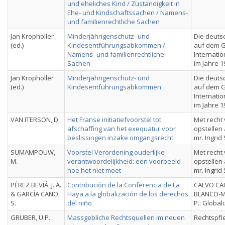
und eheliches Kind / Zuständigkeit in
Ehe- und Kindschaftssachen / Namens-
und familienrechtliche Sachen
Jan Kropholler
Minderjährigenschutz- und
Die deuts
(ed.)
Kindesentführungsabkommen /
auf dem G
Namens- und familienrechtliche
Internatio
Sachen
im Jahre 1
Jan Kropholler
Minderjährigenschutz- und
Die deuts
(ed.)
Kindesentführungsabkommen
auf dem G
Internatio
im Jahre 1
VAN ITERSON, D.
Het Franse initiatiefvoorstel tot
Met recht
afschaffing van het exequatur voor
opstelle
beslissingen inzake omgangsrecht
mr. Ingrid
SUMAMPOUW,
Voorstel Verordening ouderlijke
Met recht
M.
verantwoordelijkheid: een voorbeeld
opstelle
hoe het niet moet
mr. Ingrid
PÉREZ BEVIÁ, J. A.
Contribución de la Conferencia de La
CALVO CAR
& GARCÍA CANO,
Haya a la globalización de los derechos
BLANCO-M
S.
del niño
P.: Global
GRUBER, U.P.
Massgebliche Rechtsquellen im neuen
Rechtspfl