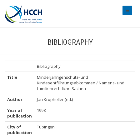
#transl
BIBLIOGRAPHY
Bibliography
Title
Minderjährigenschutz- und
Kindesentführungsabkommen / Namens- und
familienrechtliche Sachen
Author
Jan Kropholler (ed.)
Year of
1998
publication
City of
Tübingen
publication