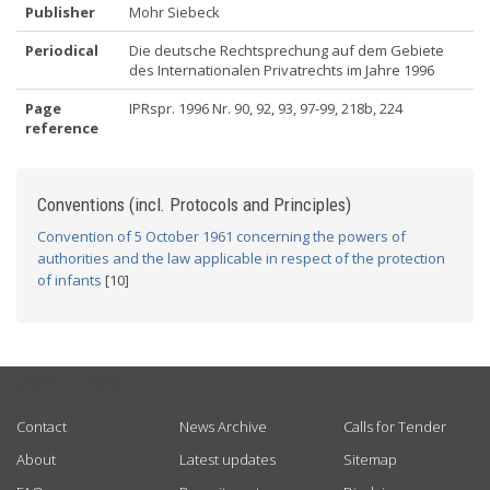
Publisher
Mohr Siebeck
Periodical
Die deutsche Rechtsprechung auf dem Gebiete
des Internationalen Privatrechts im Jahre 1996
Page
IPRspr. 1996 Nr. 90, 92, 93, 97-99, 218b, 224
reference
Conventions (incl. Protocols and Principles)
Convention of 5 October 1961 concerning the powers of
authorities and the law applicable in respect of the protection
of infants
[10]
USEFUL LINKS
Contact
News Archive
Calls for Tender
About
Latest updates
Sitemap