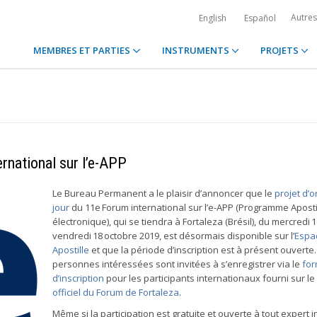
Autre
English
Español
MEMBRES ET PARTIES
INSTRUMENTS
PROJETS
ernational sur l’e-APP
Le Bureau Permanent a le plaisir d’annoncer que le
projet d’o
jour
du 11e Forum international sur l’e-APP (Programme Aposti
électronique), qui se tiendra à Fortaleza (Brésil), du mercredi 
vendredi 18 octobre 2019, est désormais disponible sur l’
Espa
Apostille
et que la période d’inscription est à présent ouverte.
personnes intéressées sont invitées à s’enregistrer via le
for
d’inscription
pour les participants internationaux fourni sur le
officiel du Forum de Fortaleza
.
Même si la participation est gratuite et ouverte à tout expert 