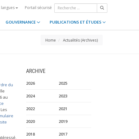
Portail sécurisé
s langues
GOUVERNANCE
PUBLICATIONS ET ÉTUDES
Home
Actualités (Archives)
ARCHIVE
2026
2025
rdre du
lle
2024
2023
16 au
ce
2022
2021
 Les
mulaire
2020
2019
site
2018
2017
intéressé,