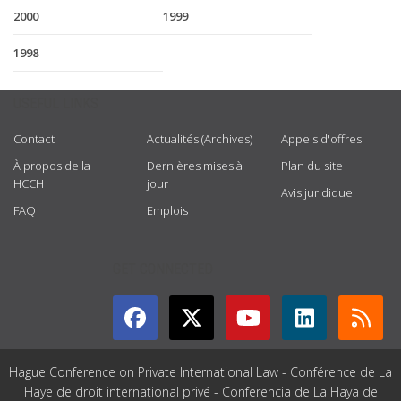
2000
1999
1998
USEFUL LINKS
Contact
Actualités (Archives)
Appels d'offres
À propos de la
Dernières mises à
Plan du site
HCCH
jour
Avis juridique
FAQ
Emplois
GET CONNECTED
Hague Conference on Private International Law - Conférence de La
Haye de droit international privé - Conferencia de La Haya de