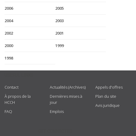
2006
2005
2004
2003
2002
2001
2000
1999
1998
USEFUL LINKS
Contact
Actualités (Archives)
Appels d'offres
À propos de la
Dernières mises à
Plan du site
HCCH
jour
Avis juridique
FAQ
Emplois
GET CONNECTED