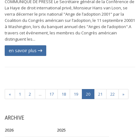
COMMUNIQUÉ DE PRESSE Le Secrétaire général de la Conférence de
La Haye de droit international privé, Monsieur Hans van Loon, se
verra décerner le prix national "Ange de l’adoption 2001" par la
Coalition du Congrès américain sur l’adoption, le 11 septembre 20001
à Washington, lors du banquet annuel des "Anges de l’adoption".A
travers cet événement, les membres du Congrès américain
distinguent les...
en savoir plus
«
1
2
...
17
18
19
20
21
22
»
ARCHIVE
2026
2025