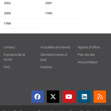
2002
2001
2000
1999
1998
USEFUL LINKS
Contact
Actualités (Archives)
Appels d'offres
À propos de la
Dernières mises à
Plan du site
HCCH
jour
Avis juridique
FAQ
Emplois
GET CONNECTED