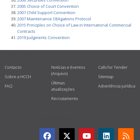
2006 Securities Convention
2005 Choice of Court Convention
2007 Child Support Convention
2007 Maintenance Obligations Protocol
2015 Principles on Choice of Law in International Commercial
Contracts
2019 Judgments Convention
USEFUL LINKS
Contacto
Notícias e Eventos
Calls for Tender
(Arquivo)
Sobre a HCCH
Sitemap
Últimas
FAQ
Advertência jurídica
atualizações
Recrutamento
GET CONNECTED