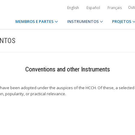
Out
English
Español
Français
MEMBROS E PARTES
INSTRUMENTOS
PROJETOS
ENTOS
Conventions and other Instruments
ts have been adopted under the auspices of the HCCH. Of these, a select
n, popularity, or practical relevance.