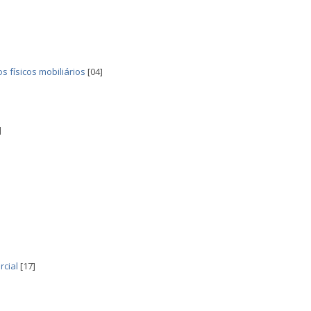
 físicos mobiliários
[04]
]
rcial
[17]