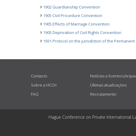
1902 Guardianship Convention
1905 Civil Procedure Convention
1905 Effects of Marriage Convention
1905 Deprivation of Civil Rights Convention
1931 Protocol on the jurisdiction of the Permanent 
USEFUL LINKS
Contacto
Notícias e Eventos (Arqui
Sobre a HCCH
Últimas atualizações
FAQ
Recrutamento
Hague Conference on Private International L