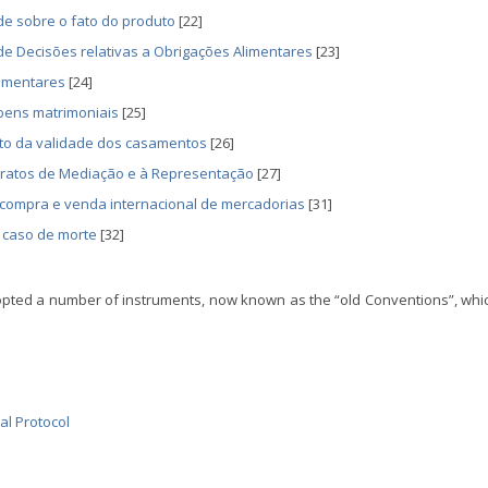
de sobre o fato do produto
[22]
 Decisões relativas a Obrigações Alimentares
[23]
limentares
[24]
 bens matrimoniais
[25]
to da validade dos casamentos
[26]
ntratos de Mediação e à Representação
[27]
e compra e venda internacional de mercadorias
[31]
 caso de morte
[32]
adopted a number of instruments, now known as the “old Conventions”, whi
al Protocol