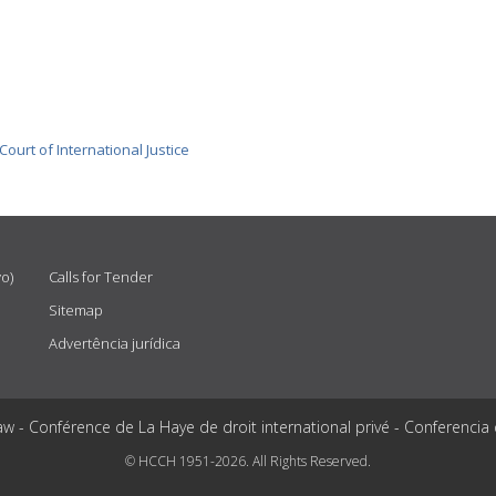
Court of International Justice
vo)
Calls for Tender
Sitemap
Advertência jurídica
aw - Conférence de La Haye de droit international privé - Conferencia
© HCCH 1951-2026. All Rights Reserved.