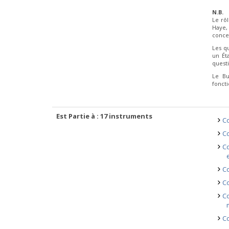
N.B.
Le rô
Haye,
concer
Les q
un Ét
questi
Le Bu
fonct
Est Partie à : 17 instruments
Co
Co
Co
Co
Co
Co
Co