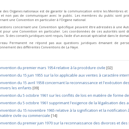
le des Organes nationaux est de garantir la communication entre les Membres et 
 et non pas de communiquer avec le public. Les membres du public sont pr
nant une Convention en particulier à l'Organe national.
uestions concernant une Convention spécifique peuvent être adressées à une Aut
at pour une Convention en particulier. Les coordonnées de ces autorités sont d
on. Si des conseils juridiques sont requis, l'aide d'un avocat spécialisé dans le dom
reau Permanent ne répond pas aux questions juridiques émanant de person
ionnement des différentes Conventions de La Haye.
nvention du premier mars 1954 relative à la procédure civile
[02]
nvention du 15 juin 1955 sur la loi applicable aux ventes à caractère inter
nvention du 15 avril 1958 concernant la reconnaissance et l'exécution des
envers les enfants
[09]
nvention du 5 octobre 1961 sur les conflits de lois en matière de forme d
nvention du 5 octobre 1961 supprimant l'exigence de la légalisation des a
nvention du 15 novembre 1965 relative à la signification et la notification à
matière civile ou commerciale
[14]
nvention du premier juin 1970 sur la reconnaissance des divorces et des