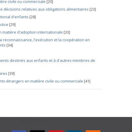
ière civile ou commerciale
[20]
 décisions relatives aux obligations alimentaires
[23]
tional d'enfants
[28]
stice
[29]
n matière d'adoption internationale
[33]
la reconnaissance, l'exécution et la coopération en
ants
[34]
ments destinés aux enfants et à d'autres membres de
aires
[39]
ents étrangers en matière civile ou commerciale
[41]
GET CONNECTED