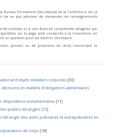
le Bureau Permanent (Secrétariat) de la Conférence de La
iés de ne pas adresser de demandes de renseignements
orité centrale ou à une Autorité compétente désignée par
isponibles sur la page web consacrée à la Convention en
aine en question pourrait s’avérer nécessaire.
nes privées ou de praticiens du droit concernant le
national d'objets mobiliers corporels
[03]
 décisions en matière d'obligations alimentaires
es dispositions testamentaires
[11]
ctes publics étrangers
[12]
 l'étranger des actes judiciaires et extrajudiciaires en
 séparations de corps
[18]