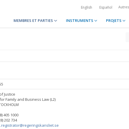
Autre
English
Español
MEMBRES ET PARTIES
INSTRUMENTS
PROJETS
55
of Justice
 for Family and Business Law (L2)
STOCKHOLM
 (8) 405 1000
(8) 202 734
u.registrator@regeringskansliet.se