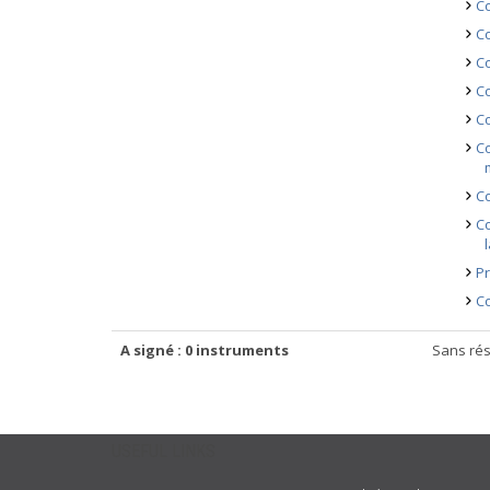
Co
Co
Co
Co
Co
Co
Co
Co
Pr
Co
A signé : 0 instruments
Sans rés
USEFUL LINKS