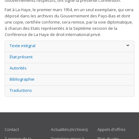
Gouvernements respectifs, ont signé la présente Convention.
Fait à La Haye, le premier mars 1954, en un seul exemplaire, qui sera
déposé dans les archives du Gouvernement des Pays-Bas et dont
une copie, certifiée conforme, sera remise, par la voie diplomatique,
à chacun des Etats représentés à la Septième session de la
Conférence de La Haye de droit international privé.
Texte intégral
État présent
Autorités
Bibliographie
Traductions
USEFUL LINKS
Contact
Actualités (Archives)
Appels d'offres
À propos de la
Dernières mises à
Plan du site