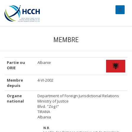
#transl
MEMBRE
Partie ou
Albanie
ORIE
Membre
4-VI-2002
depuis
Organe
Department of Foreign Jurisdictional Relations
national
Ministry of Justice
Blvd. "Zog I"
TIRANA
Albania
N.B.