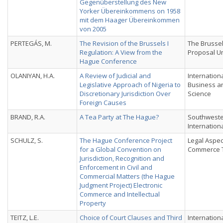
Gegenüberstellung des New
Yorker Übereinkommens on 1958
mit dem Haager Übereinkommen
von 2005
PERTEGÁS, M.
The Revision of the Brussels I
The Brussel
Regulation: A View from the
Proposal U
Hague Conference
OLANIYAN, H.A.
A Review of Judicial and
Internationa
Legislative Approach of Nigeria to
Business an
Discretionary Jurisdiction Over
Science
Foreign Causes
BRAND, R.A.
A Tea Party at The Hague?
Southwester
Internation
SCHULZ, S.
The Hague Conference Project
Legal Aspec
for a Global Convention on
Commerce T
Jurisdiction, Recognition and
Enforcement in Civil and
Commercial Matters (the Hague
Judgment Project) Electronic
Commerce and Intellectual
Property
TEITZ, L.E.
Choice of Court Clauses and Third
International