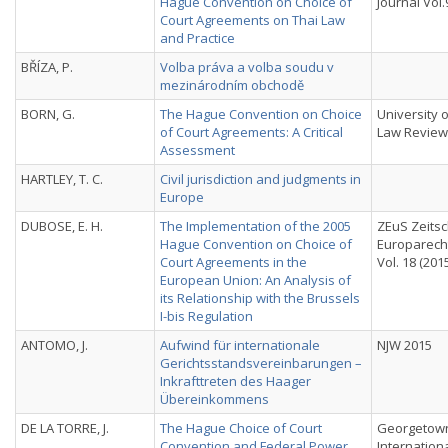
Hague Convention on Choice of
Journal Vol.
Court Agreements on Thai Law
and Practice
BŘÍZA, P.
Volba práva a volba soudu v
mezinárodním obchodě
BORN, G.
The Hague Convention on Choice
University 
of Court Agreements: A Critical
Law Review, 
Assessment
HARTLEY, T. C.
Civil jurisdiction and judgments in
Europe
DUBOSE, E. H.
The Implementation of the 2005
ZEuS Zeitsch
Hague Convention on Choice of
Europarecht
Court Agreements in the
Vol. 18 (2015
European Union: An Analysis of
its Relationship with the Brussels
I-bis Regulation
ANTOMO, J.
Aufwind für internationale
NJW 2015
Gerichtsstandsvereinbarungen –
Inkrafttreten des Haager
Übereinkommens
DE LA TORRE, J.
The Hague Choice of Court
Georgetown
Convention and Federal Power
Internation