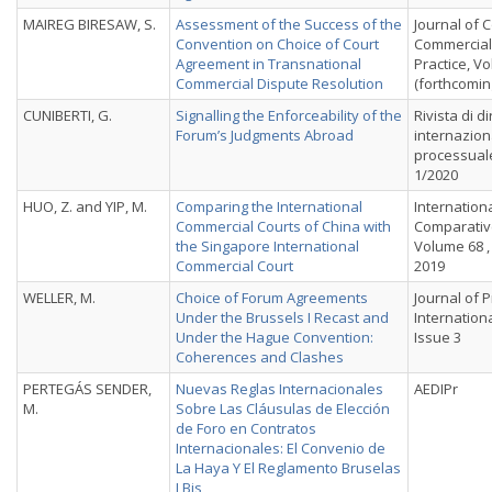
MAIREG BIRESAW, S.
Assessment of the Success of the
Journal of
Convention on Choice of Court
Commercial
Agreement in Transnational
Practice, Vo
Commercial Dispute Resolution
(forthcomin
CUNIBERTI, G.
Signalling the Enforceability of the
Rivista di di
Forum’s Judgments Abroad
internazion
processuale
1/2020
HUO, Z. and YIP, M.
Comparing the International
Internation
Commercial Courts of China with
Comparativ
the Singapore International
Volume 68 ,
Commercial Court
2019
WELLER, M.
Choice of Forum Agreements
Journal of P
Under the Brussels I Recast and
Internationa
Under the Hague Convention:
Issue 3
Coherences and Clashes
PERTEGÁS SENDER,
Nuevas Reglas Internacionales
AEDIPr
M.
Sobre Las Cláusulas de Elección
de Foro en Contratos
Internacionales: El Convenio de
La Haya Y El Reglamento Bruselas
I Bis