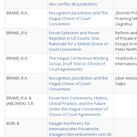
des conflits de juridictions
BRAND, R.A.
Recognition Jurisdiction and The
Zbornik PFZ
Hague Choice of Court
Pravnog fak
Convention
Zagrebu)
BRAND, R.A.
Forum Selection and Forum
Reform an
Rejection in US Courts: One
of Private I
Rationale for a Global Choice of
Essays in H
Court Convention
Peter North
BRAND, R.A.
The Hague Conference Working
Yearbook of
Group, Draft Text on Choice of
Internation
Court Agreements
BRAND, R.A.
Recognition, Jurisdiction and the
Liber Amico
Hague Choice of Court
Sajko
Convention
BRAND, R.A. &
Forum Non Conveniens, History,
JABLONSKI, S.R.
Global Practice, and the Future
Under the Hague Convention of
Choice of Court Agreements
BURI, B.
Haager Konferenz für
Internationales Privatrecht:
(Haager) Übereinkommen vom 30.