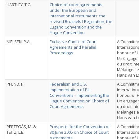
HARTLEY, T.C.
Choice-of-court agreements
under the European and
international instruments: the
revised Brussels I Regulation, the
Lugano Convention and the
Hague Convention
NIELSEN, P.A.
Exclusive Choice of Court
A Commitmen
Agreements and Parallel
Internation
Proceedings
honour of 
Un engagem
du droit int
Mélanges e
Hans van L
PFUND, P.
Federalism and U.S.
A Commitmen
Implementation of PIL
Internation
Conventions - Implementing the
honour of 
Hague Convention on Choice of
Un engagem
Court Agreements
du droit int
Mélanges e
Hans van L
PERTEGÁS, M. &
Prospects for the Convention of
A Commitmen
TEITZ, L.E.
30 June 2005 on Choice of Court
Internation
Agreements
honour of 