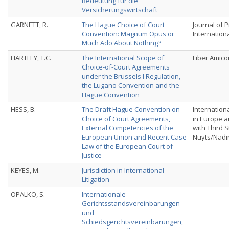
Bedeutung für die
Versicherungswirtschaft
GARNETT, R.
The Hague Choice of Court
Journal of P
Convention: Magnum Opus or
Internation
Much Ado About Nothing?
HARTLEY, T.C.
The International Scope of
Liber Amic
Choice-of-Court Agreements
under the Brussels I Regulation,
the Lugano Convention and the
Hague Convention
HESS, B.
The Draft Hague Convention on
International
Choice of Court Agreements,
in Europe a
External Competencies of the
with Third 
European Union and Recent Case
Nuyts/Nadin
Law of the European Court of
Justice
KEYES, M.
Jurisdiction in International
Litigation
OPALKO, S.
Internationale
Gerichtsstandsvereinbarungen
und
Schiedsgerichtsvereinbarungen,