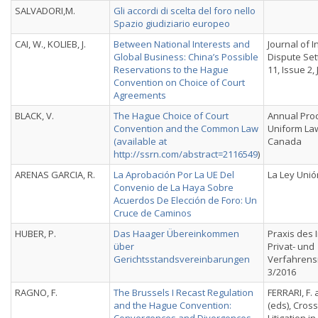
SALVADORI,M.
Gli accordi di scelta del foro nello
Spazio giudiziario europeo
CAI, W., KOLIEB, J.
Between National Interests and
Journal of I
Global Business: China’s Possible
Dispute Se
Reservations to the Hague
11, Issue 2,
Convention on Choice of Court
Agreements
BLACK, V.
The Hague Choice of Court
Annual Proc
Convention and the Common Law
Uniform La
(available at
Canada
http://ssrn.com/abstract=2116549
)
ARENAS GARCIA, R.
La Aprobación Por La UE Del
La Ley Uni
Convenio de La Haya Sobre
Acuerdos De Elección de Foro: Un
Cruce de Caminos
HUBER, P.
Das Haager Übereinkommen
Praxis des 
über
Privat- und
Gerichtsstandsvereinbarungen
Verfahrensr
3/2016
RAGNO, F.
The Brussels I Recast Regulation
FERRARI, F.
and the Hague Convention:
(eds), Cros