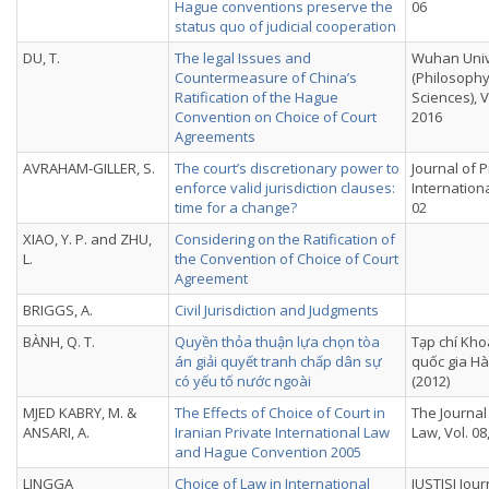
Hague conventions preserve the
06
status quo of judicial cooperation
DU, T.
The legal Issues and
Wuhan Unive
Countermeasure of China’s
(Philosophy
Ratification of the Hague
Sciences), Vo
Convention on Choice of Court
2016
Agreements
AVRAHAM-GILLER, S.
The court’s discretionary power to
Journal of P
enforce valid jurisdiction clauses:
Internationa
time for a change?
02
XIAO, Y. P. and ZHU,
Considering on the Ratification of
L.
the Convention of Choice of Court
Agreement
BRIGGS, A.
Civil Jurisdiction and Judgments
BÀNH, Q. T.
Quyền thỏa thuận lựa chọn tòa
Tạp chí Kho
án giải quyết tranh chấp dân sự
quốc gia Hà
có yếu tố nước ngoài
(2012)
MJED KABRY, M. &
The Effects of Choice of Court in
The Journal
ANSARI, A.
Iranian Private International Law
Law, Vol. 08,
and Hague Convention 2005
LINGGA
Choice of Law in International
JUSTISI Journ