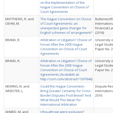
on the Implementation of the
Hague Convention on Choice of
Court Agreements
MATTHEWS, R. and
The Hague Convention on Choice
Butterworth
OEHM, M.
of Court Agreements: an
Internation
unexpected game changer for
Financial 
English schemes of arrangement?
(2016)
BRAND, R.
Arbitration or Litigation? Choice of
University o
Forum After the 2005 Hague
Legal Studi
Convention on Choice of Court
Paper No. 2
Agreements
BRAND, R.
Arbitration or Litigation? Choice of
University o
Forum After the 2005 Hague
Legal Studi
Convention on Choice of Court
Paper No. 2
Agreements (Available at:
http://ssrn.com/abstract=1397646
)
NEWING, N. and
Could the Hague Convention
Dispute Res
WEBSTER, L.
Bring Greater Certainty for Cross-
Internationa
Border Disputes Post-Brexit? And
2016
What Would This Mean for
International Arbitration
AHMED, M. and
I thought we were exclusive?