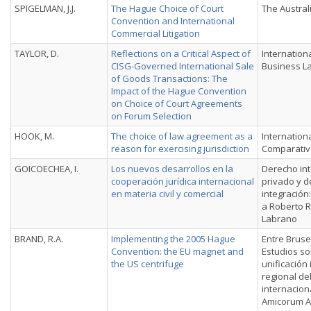
SPIGELMAN, J.J.
The Hague Choice of Court
The Austral
Convention and International
Commercial Litigation
TAYLOR, D.
Reflections on a Critical Aspect of
Internation
CISG-Governed International Sale
Business L
of Goods Transactions: The
Impact of the Hague Convention
on Choice of Court Agreements
on Forum Selection
HOOK, M.
The choice of law agreement as a
Internation
reason for exercising jurisdiction
Comparativ
GOICOECHEA, I.
Los nuevos desarrollos en la
Derecho int
cooperación jurídica internacional
privado y d
en materia civil y comercial
integración
a Roberto R
Labrano
BRAND, R.A.
Implementing the 2005 Hague
Entre Bruse
Convention: the EU magnet and
Estudios so
the US centrifuge
unificación 
regional de
internacion
Amicorum A