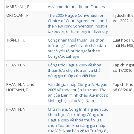
MARSHALL, B.
Asymmetric Jurisdiction Clauses
ORTOLANI, P.
The 2005 Hague Convention on
Tijdschrift 
Choice of Court Agreements and
Vol. 2022, Is
the New York Convention: hostile
takeover, or harmony in diversity
TRẦN, T. H.
Công nhận thoả thuận lựa chọn
Luật học.Tr
toà án giải quyết tranh chấp dân
Luật Hà Nội
sự có yếu tố nước ngoài theo
Công ước Lahaye
PHAN, H. N.
Công ước Hague 2005 về thỏa
Tạp chí ngh
thuận lựa chọn tòa án và khả
số 17/2016
năng gia nhập của Việt Nam
PHAN, H. N. and
Vấn đề gia nhập Công ước Hague
Tạp chí Kho
HOFFMAN, T.
2005 về thỏa thuận lựa chọn Tòa
số 08/2018
án của Liên minh châu Âu- một số
kinh nghiệm cho Việt Nam
PHAN, H. N.
Chủ nhiệm, Công trình nghiên cứu
khoa học cấp trường: Công ước
Hague 2005 về thỏa thuận lựa
chọn Tòa án- khả năng gia nhập
của Việt Nam bảo vệ tại Trường đại