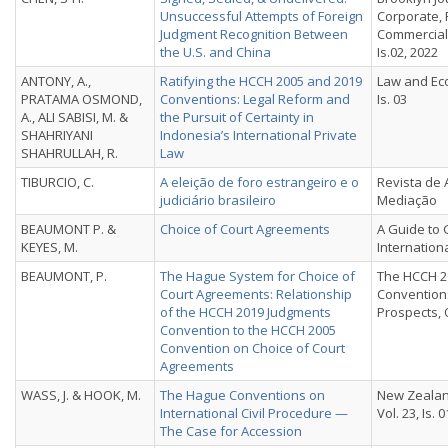
Unsuccessful Attempts of Foreign
Corporate, 
Judgment Recognition Between
Commercial 
the U.S. and China
Is.02, 2022
ANTONY, A.,
Ratifying the HCCH 2005 and 2019
Law and Eco
PRATAMA OSMOND,
Conventions: Legal Reform and
Is. 03
A., ALI SABISI, M. &
the Pursuit of Certainty in
SHAHRIYANI
Indonesia’s International Private
SHAHRULLAH, R.
Law
TIBURCIO, C.
A eleição de foro estrangeiro e o
Revista de 
judiciário brasileiro
Mediação
BEAUMONT P. &
Choice of Court Agreements
A Guide to 
KEYES, M.
Internation
BEAUMONT, P.
The Hague System for Choice of
The HCCH 2
Court Agreements: Relationship
Convention
of the HCCH 2019 Judgments
Prospects, 
Convention to the HCCH 2005
Convention on Choice of Court
Agreements
WASS, J. & HOOK, M.
The Hague Conventions on
New Zealan
International Civil Procedure —
Vol. 23, Is. 0
The Case for Accession