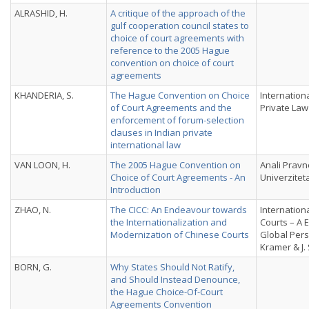
ALRASHID, H.
A critique of the approach of the
gulf cooperation council states to
choice of court agreements with
reference to the 2005 Hague
convention on choice of court
agreements
KHANDERIA, S.
The Hague Convention on Choice
Internationa
of Court Agreements and the
Private Law 
enforcement of forum-selection
clauses in Indian private
international law
VAN LOON, H.
The 2005 Hague Convention on
Anali Pravn
Choice of Court Agreements - An
Univerziteta
Introduction
ZHAO, N.
The CICC: An Endeavour towards
Internation
the Internationalization and
Courts – A
Modernization of Chinese Courts
Global Pers
Kramer & J. 
BORN, G.
Why States Should Not Ratify,
and Should Instead Denounce,
the Hague Choice-Of-Court
Agreements Convention