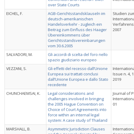
over State Courts
EICHEL, F.
AGB-Gerichtsstandsklauseln im
Studien zu
deutsch-amerikanischen
Internation
Handelsverkehr - zugleich ein
Verfahrensr
Beitrag zum Einfluss des Haager
2007
Übereinkommens über
Gerichtsstandsvereinbarungen
vom 30.6.2005
SALVADORI, M.
Gli accordi di scelta del foro nello
spazio giudiziario europeo
VEZZANI, S.
Gli effetti del recesso dall’Unione
Internation
Europea sui trattati conclusi
Issue n. 4,
dall’Unione Europea e dallo Stato
2019
recedente
CHUNCHAEMSAI, K.
Legal considerations and
Journal of P
challenges involved in bringing
International
the 2005 Hague Convention on
01
Choice of Court Agreements into
force within an internal legal
system: A case study of Thailand
MARSHALL, B.
Asymmetric Jurisdiction Clauses
Internation