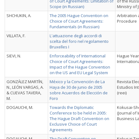
of Court Agreements: Limitation of
of the Russ
Scope (in Russian)
Ministry of 
SHCHUKIN, A.
The 2005 Hague Convention on
Arbitration 
Choice of Court Agreements:
Procedure
Fundamentals (in Russian)
VILLATA, F.
L'attuazione degli accordi di
scelta del foro nel regolamento
Bruxelles I
SIEVI, N.
Enforceability of International
Hague Year
Choice of Court Agreements:
Internation
Impact of the Hague Convention
on the US and EU Legal System
GONZÁLEZ MARTÍN,
México y la Convención de La
Revista Ele
N., LEÓN VARGAS, A.
Haya de 30 de junio de 2005
Estudios In
& CUEVAS TAVERA,
sobre Acuerdos de Elección de
(reei)
M.
Foro
DOGAUCHI, M.
Towards the Diplomatic
Kokusai-Sh
Conference to be held in 2005:
(Journal of 
The Hague Draft Convention on
Business L
Exclusive Choice of Court
Agreements
DOGAUCHI, M.
The Draft Convention on
Kokusai-Tor