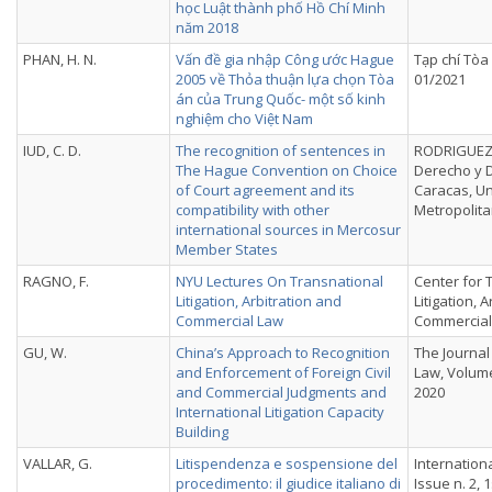
học Luật thành phố Hồ Chí Minh
năm 2018
PHAN, H. N.
Vấn đề gia nhập Công ước Hague
Tạp chí Tòa
2005 về Thỏa thuận lựa chọn Tòa
01/2021
án của Trung Quốc- một số kinh
nghiệm cho Việt Nam
IUD, C. D.
The recognition of sentences in
RODRIGUEZ, 
The Hague Convention on Choice
Derecho y D
of Court agreement and its
Caracas, U
compatibility with other
Metropolita
international sources in Mercosur
Member States
RAGNO, F.
NYU Lectures On Transnational
Center for 
Litigation, Arbitration and
Litigation, 
Commercial Law
Commercial
GU, W.
China’s Approach to Recognition
The Journal
and Enforcement of Foreign Civil
Law, Volume
and Commercial Judgments and
2020
International Litigation Capacity
Building
VALLAR, G.
Litispendenza e sospensione del
Internation
procedimento: il giudice italiano di
Issue n. 2, 