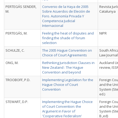
PERTEGÁS SENDER,
Convenio de la Haya de 2005
Revista Jurí
M.
Sobre Acuerdos de Eleción de
Catalunya
Foro. Autonomía Privada Y
Competencia Judicial
Internacional
PERTEGÁS, M.
Feeling the heat of disputes and
NIPR
finding the shade of forum
selection
SCHULZE, C.
The 2005 Hague Convention on
South Afric
Choice of Court Agreements
Law Journal
ONG, M.
Rethinking Jurisdiction Clauses in
Auckland Un
New Zealand : The Hague
review, ISS
Convention and beyond
TROOBOFF, P.D.
Implementing Legislation for the
Foreign Cou
Hague Choice of Court
and the Uni
Convention
System (Ste
ed.)
STEWART, D.P.
Implementing the Hague Choice
Foreign Cou
of Court Convention: the
and the Uni
Argument in Favor of
System (St
'Cooperative Federalism'
B.,ed)