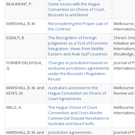
BEAUMONT, P.
Some issues with the Hague
Convention on Choice of Court,
Brussels Ia and Brexit
MARSHALL, B. M.
Reconsidering the Proper Law of
Melbourne J
the Contract
Internation
ELBALTI, B.
The Recognition of Foreign
China’s On
Judgments as a Tool of Economic
Initiative a
Integration: Views from Middle
Internation
Eastern and Arab Gulf Countries
(Routledge,
FORNER-DELAYGUA,
Changes to jurisdiction based on
Journal of P
Q.
exclusive jurisdiction agreements
Internationa
under the Brussels I Regulation
Recast
MARSHALL, B. M. and
Australia’s accession to the
Melbourne 
KEYES, M.
Hague Convention on Choice of
Review vol 
Court Agreements
MILLS, A.
The Hague Choice of Court
Melbourne J
Convention and Cross-Border
Internationa
Commercial Dispute Resolution in
Australia and Asia-Pacific
MARSHALL, B. M. and
Jurisdiction agreements:
Journal of P