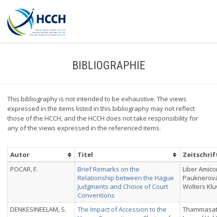
BIBLIOGRAPHIE
This bibliography is not intended to be exhaustive. The views
expressed in the items listed in this bibliography may not reflect
those of the HCCH, and the HCCH does not take responsibility for
any of the views expressed in the referenced items.
Autor
Titel
Zeitschrif
POCAR, F.
Brief Remarks on the
Liber Amic
Relationship between the Hague
Pauknerová
Judgments and Choice of Court
Wolters Klu
Conventions
DENKESINEELAM, S.
The Impact of Accession to the
Thammasat