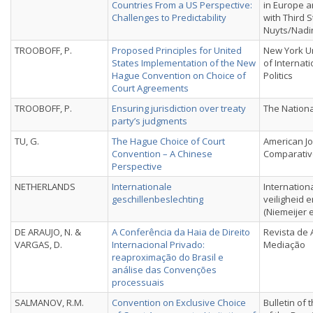
Countries From a US Perspective:
in Europe a
Challenges to Predictability
with Third 
Nuyts/Nadin
TROOBOFF, P.
Proposed Principles for United
New York Un
States Implementation of the New
of Internat
Hague Convention on Choice of
Politics
Court Agreements
TROOBOFF, P.
Ensuring jurisdiction over treaty
The Nationa
party’s judgments
TU, G.
The Hague Choice of Court
American Jo
Convention – A Chinese
Comparativ
Perspective
NETHERLANDS
Internationale
Internationa
geschillenbeslechting
veiligheid e
(Niemeijer et
DE ARAUJO, N. &
A Conferência da Haia de Direito
Revista de 
VARGAS, D.
Internacional Privado:
Mediação
reaproximação do Brasil e
análise das Convenções
processuais
SALMANOV, R.M.
Convention on Exclusive Choice
Bulletin of