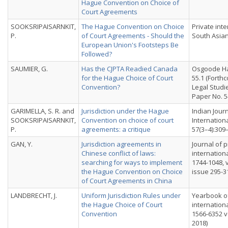
Hague Convention on Choice of
Court Agreements
SOOKSRIPAISARNKIT,
The Hague Convention on Choice
Private inte
P.
of Court Agreements - Should the
South Asian
European Union's Footsteps Be
Followed?
SAUMIER, G.
Has the CJPTA Readied Canada
Osgoode Hal
for the Hague Choice of Court
55.1 (Forth
Convention?
Legal Studi
Paper No. 
GARIMELLA, S. R. and
Jurisdiction under the Hague
Indian Journ
SOOKSRIPAISARNKIT,
Convention on choice of court
Internation
P.
agreements: a critique
57(3–4):309
GAN, Y.
Jurisdiction agreements in
Journal of p
Chinese conflict of laws:
internationa
searching for ways to implement
1744-1048, vo
the Hague Convention on Choice
issue 295-3
of Court Agreements in China
LANDBRECHT, J.
Uniform Jurisdiction Rules under
Yearbook of
the Hague Choice of Court
internationa
Convention
1566-6352 vo
2018)