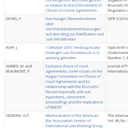
Convergences and Divergences
Litigation i
in relation to the Enforcement of
Brussels I 
Choice-of-Courts Agreements
Regulation
EICHEL, F.
Das Haager Übereinkommen
GPR 3/2014
über
Gerichtsstandsvereinbarungen
auf dem Weg zur Ratifikation und
zum Inkrafttreten
RUFF, J.
1 Oktober 2015- Verdrag inzake
Tijdschrift 
bedingen van forumkeuze is in
Ondernemin
werking getreden
Number 1, (
AHMED, M. and
Exclusive choice of court
Journal of P
BEAUMONT, P.
agreements: some issues on the
Internation
Hague Convention on Choice of
Court Agreements and its
relationship with the Brussels I
Recast especially anti-suit
injunctions, concurrent
proceedings and the implications
of BREXIT
HENDRIX, G.P.
Memorandum of the American
The Interna
Bar Association Section of
Vol. 49, No. 
International Law Working Group