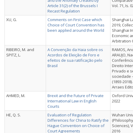
and the Anomaly Created by
Comparativ
Article 31(2) of the Brussels I
Vol. 71, Is. 0
Recast Regulation
XU, G.
Comments on First Case which
Shanghai La
Choice of Court Convention has
2019, Colle
been applied around the World
Shanghai In
Economic a
Arbitration
RIBEIRO, M. and
A Convenção da Haia sobre os
RAMOS, And
SPITZ, L.
Acordos de Eleição de Foro e
ARAUJO, Nad
efeitos de sua ratificação pelo
Conferênci
Brasil
Direito Inte
Privado e 
sociedade 
(1893-2018)
Arraes Edit
AHMED, M.
Brexit and the Future of Private
Oxford Univ
International Law in English
2022
Courts
HE, Q. S.
Evaluation of Regulation
Wuhan Unive
Differences for China to Ratify the
(Philosophy
Hague Convention on Choice of
Sciences), Vo
Court Agreements
2016