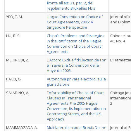
fronte all’art. 31, par. 2, del
regolamento Bruxelles I-bis
YEO, T. M.
Hague Convention on Choice of
Journal of 
Court Agreements, 2005: A
and Diploma
Singapore Perspective
LIU, R. S.
China’s Problems and Strategies
Chinese Jou
in the Ratification of the Hague
40, No. 4
Convention on Choice of Court
Agreements
MCHIRGUI, Z.
L'Accord Exclusif d'Élection de For
L’ Harmatta
à Travers la Convention de la
Haye de 2005
PAILLI, G.
Autonomia privata e accordi sulla
giurisdizione
SALADINO, V.
Enforceability of Choice of Court
Chicago Jou
Clauses in Transnational
International
Agreements: the 2005 Hague
2
Convention, its Implementation in
Contracting States, and the U.S.
Approach
MAMMADZADA, A.
Multilateralism post-Brexit: Do the
Journal of B