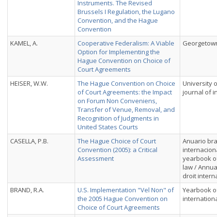
Instruments. The Revised
Brussels I Regulation, the Lugano
Convention, and the Hague
Convention
KAMEL, A.
Cooperative Federalism: A Viable
Georgetown
Option for Implementing the
Hague Convention on Choice of
Court Agreements
HEISER, W.W.
The Hague Convention on Choice
University 
of Court Agreements: the Impact
journal of i
on Forum Non Conveniens,
Transfer of Venue, Removal, and
Recognition of Judgments in
United States Courts
CASELLA, P.B.
The Hague Choice of Court
Anuario bras
Convention (2005): a Critical
internaciona
Assessment
yearbook of
law / Annua
droit intern
BRAND, R.A.
U.S. Implementation "Vel Non" of
Yearbook of
the 2005 Hague Convention on
internation
Choice of Court Agreements