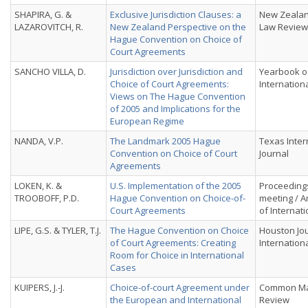
SHAPIRA, G. &
Exclusive Jurisdiction Clauses: a
New Zealan
LAZAROVITCH, R.
New Zealand Perspective on the
Law Review
Hague Convention on Choice of
Court Agreements
SANCHO VILLA, D.
Jurisdiction over Jurisdiction and
Yearbook of
Choice of Court Agreements:
Internation
Views on The Hague Convention
of 2005 and Implications for the
European Regime
NANDA, V.P.
The Landmark 2005 Hague
Texas Inter
Convention on Choice of Court
Journal
Agreements
LOKEN, K. &
U.S. Implementation of the 2005
Proceedings
TROOBOFF, P.D.
Hague Convention on Choice-of-
meeting / A
Court Agreements
of Internat
LIPE, G.S. & TYLER, T.J.
The Hague Convention on Choice
Houston Jou
of Court Agreements: Creating
Internation
Room for Choice in International
Cases
KUIPERS, J.-J.
Choice-of-court Agreement under
Common Ma
the European and International
Review