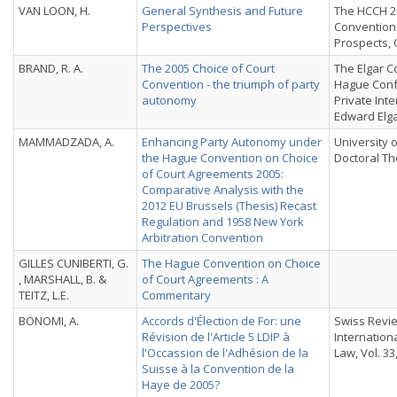
VAN LOON, H.
General Synthesis and Future
The HCCH 2
Perspectives
Convention
Prospects, 
BRAND, R. A.
The 2005 Choice of Court
The Elgar C
Convention - the triumph of party
Hague Conf
autonomy
Private Int
Edward Elga
MAMMADZADA, A.
Enhancing Party Autonomy under
University 
the Hague Convention on Choice
Doctoral Th
of Court Agreements 2005:
Comparative Analysis with the
2012 EU Brussels (Thesis) Recast
Regulation and 1958 New York
Arbitration Convention
GILLES CUNIBERTI, G.
The Hague Convention on Choice
, MARSHALL, B. &
of Court Agreements : A
TEITZ, L.E.
Commentary
BONOMI, A.
Accords d'Élection de For: une
Swiss Revi
Révision de l'Article 5 LDIP à
Internatio
l'Occassion de l'Adhésion de la
Law, Vol. 33,
Suisse à la Convention de la
Haye de 2005?