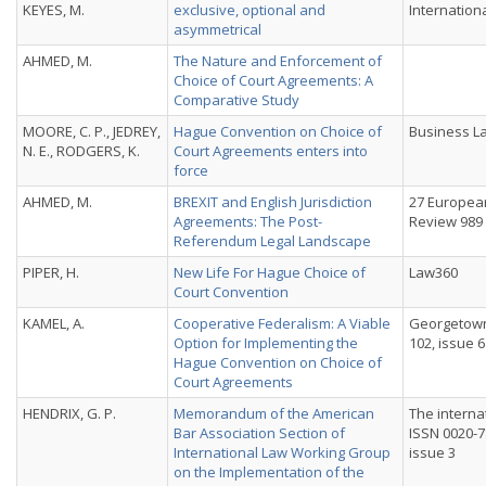
KEYES, M.
exclusive, optional and
Internationa
asymmetrical
AHMED, M.
The Nature and Enforcement of
Choice of Court Agreements: A
Comparative Study
MOORE, C. P., JEDREY,
Hague Convention on Choice of
Business La
N. E., RODGERS, K.
Court Agreements enters into
force
AHMED, M.
BREXIT and English Jurisdiction
27 Europea
Agreements: The Post-
Review 989
Referendum Legal Landscape
PIPER, H.
New Life For Hague Choice of
Law360
Court Convention
KAMEL, A.
Cooperative Federalism: A Viable
Georgetown 
Option for Implementing the
102, issue 6
Hague Convention on Choice of
Court Agreements
HENDRIX, G. P.
Memorandum of the American
The interna
Bar Association Section of
ISSN 0020-78
International Law Working Group
issue 3
on the Implementation of the