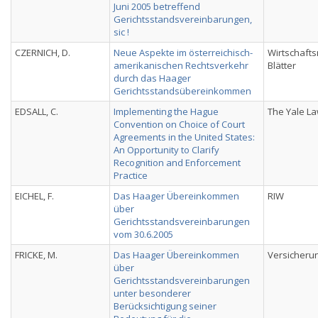
Juni 2005 betreffend
Gerichtsstandsvereinbarungen,
sic !
CZERNICH, D.
Neue Aspekte im österreichisch-
Wirtschafts
amerikanischen Rechtsverkehr
Blätter
durch das Haager
Gerichtsstandsübereinkommen
EDSALL, C.
Implementing the Hague
The Yale La
Convention on Choice of Court
Agreements in the United States:
An Opportunity to Clarify
Recognition and Enforcement
Practice
EICHEL, F.
Das Haager Übereinkommen
RIW
über
Gerichtsstandsvereinbarungen
vom 30.6.2005
FRICKE, M.
Das Haager Übereinkommen
Versicheru
über
Gerichtsstandsvereinbarungen
unter besonderer
Berücksichtigung seiner