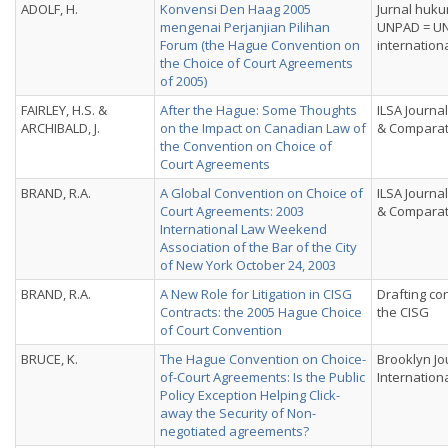
ADOLF, H.
Konvensi Den Haag 2005
Jurnal huku
mengenai Perjanjian Pilihan
UNPAD = UN
Forum (the Hague Convention on
internation
the Choice of Court Agreements
of 2005)
FAIRLEY, H.S. &
After the Hague: Some Thoughts
ILSA Journal
ARCHIBALD, J.
on the Impact on Canadian Law of
& Comparat
the Convention on Choice of
Court Agreements
BRAND, R.A.
A Global Convention on Choice of
ILSA Journal
Court Agreements: 2003
& Comparat
International Law Weekend
Association of the Bar of the City
of New York October 24, 2003
BRAND, R.A.
A New Role for Litigation in CISG
Drafting co
Contracts: the 2005 Hague Choice
the CISG
of Court Convention
BRUCE, K.
The Hague Convention on Choice-
Brooklyn Jo
of-Court Agreements: Is the Public
Internation
Policy Exception Helping Click-
away the Security of Non-
negotiated agreements?