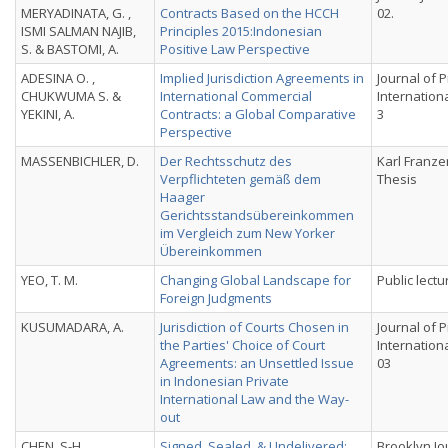
MERYADINATA, G. ,
Contracts Based on the HCCH
02.
ISMI SALMAN NAJIB,
Principles 2015:Indonesian
S. & BASTOMI, A.
Positive Law Perspective
ADESINA O. ,
Implied Jurisdiction Agreements in
Journal of P
CHUKWUMA S. &
International Commercial
International
YEKINI, A.
Contracts: a Global Comparative
3
Perspective
MASSENBICHLER, D.
Der Rechtsschutz des
Karl Franze
Verpflichteten gemäß dem
Thesis
Haager
Gerichtsstandsübereinkommen
im Vergleich zum New Yorker
Übereinkommen
YEO, T. M.
Changing Global Landscape for
Public lect
Foreign Judgments
KUSUMADARA, A.
Jurisdiction of Courts Chosen in
Journal of P
the Parties' Choice of Court
International
Agreements: an Unsettled Issue
03
in Indonesian Private
International Law and the Way-
out
CHEN, S-H.
Signed, Sealed, & Undelivered:
Brooklyn Jo