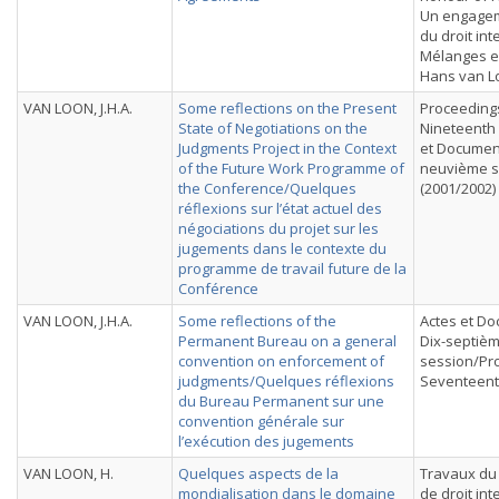
Un engagem
du droit int
Mélanges e
Hans van L
VAN LOON, J.H.A.
Some reflections on the Present
Proceedings
State of Negotiations on the
Nineteenth 
Judgments Project in the Context
et Document
of the Future Work Programme of
neuvième s
the Conference/Quelques
(2001/2002)
réflexions sur l’état actuel des
négociations du projet sur les
jugements dans le contexte du
programme de travail future de la
Conférence
VAN LOON, J.H.A.
Some reflections of the
Actes et Do
Permanent Bureau on a general
Dix-septiè
convention on enforcement of
session/Pr
judgments/Quelques réflexions
Seventeent
du Bureau Permanent sur une
convention générale sur
l’exécution des jugements
VAN LOON, H.
Quelques aspects de la
Travaux du 
mondialisation dans le domaine
de droit int