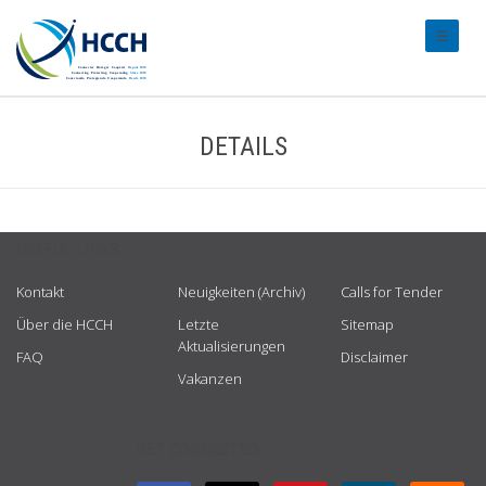
#transl
DETAILS
USEFUL LINKS
Kontakt
Neuigkeiten (Archiv)
Calls for Tender
Über die HCCH
Letzte
Sitemap
Aktualisierungen
FAQ
Disclaimer
Vakanzen
GET CONNECTED