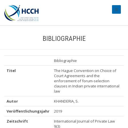
#transl
BIBLIOGRAPHIE
Bibliographie
Titel
The Hague Convention on Choice of
Court Agreements and the
enforcement of forum-selection
clauses in Indian private international
law
Autor
KHANDERIA, S.
Veröffentlichungsjahr
2019
Zeitschrift
International Journal of Private Law
9(3)