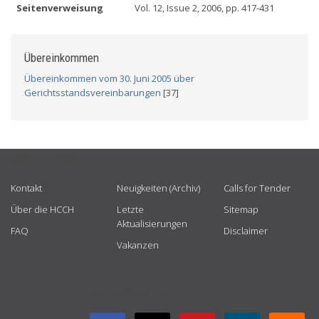
Seitenverweisung
Vol. 12, Issue 2, 2006, pp. 417-431
Übereinkommen
Übereinkommen vom 30. Juni 2005 über
Gerichtsstandsvereinbarungen
[37]
USEFUL LINKS
Kontakt
Neuigkeiten (Archiv)
Calls for Tender
Über die HCCH
Letzte
Sitemap
Aktualisierungen
FAQ
Disclaimer
Vakanzen
GET CONNECTED