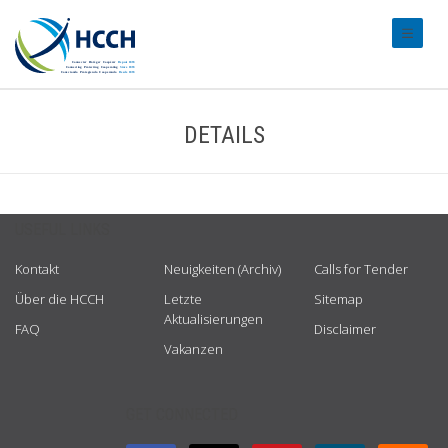
#transl
DETAILS
USEFUL LINKS
Kontakt
Neuigkeiten (Archiv)
Calls for Tender
Über die HCCH
Letzte
Sitemap
Aktualisierungen
FAQ
Disclaimer
Vakanzen
GET CONNECTED