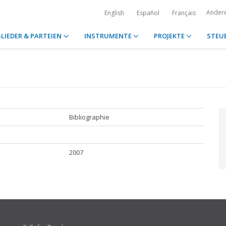
Ander
English
Español
Français
LIEDER & PARTEIEN
INSTRUMENTE
PROJEKTE
STEU
Bibliographie
2007