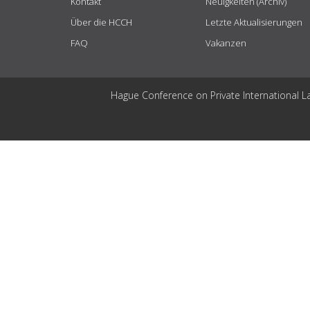
Kontakt
Neuigkeiten (Archiv)
Über die HCCH
Letzte Aktualisierungen
FAQ
Vakanzen
Hague Conference on Private International L