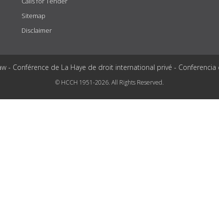
Calls for Tender
Sitemap
Disclaimer
aw - Conférence de La Haye de droit international privé - Conferencia
© HCCH 1951-2026. All Rights Reserved.