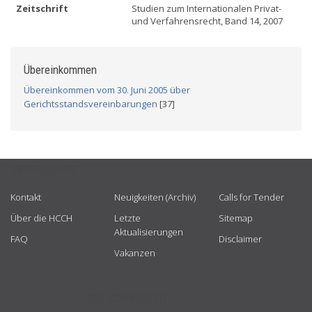
Zeitschrift
Studien zum Internationalen Privat-
und Verfahrensrecht, Band 14, 2007
Übereinkommen
Übereinkommen vom 30. Juni 2005 über
Gerichtsstandsvereinbarungen
[37]
USEFUL LINKS
Kontakt
Neuigkeiten (Archiv)
Calls for Tender
Über die HCCH
Letzte
Sitemap
Aktualisierungen
FAQ
Disclaimer
Vakanzen
GET CONNECTED