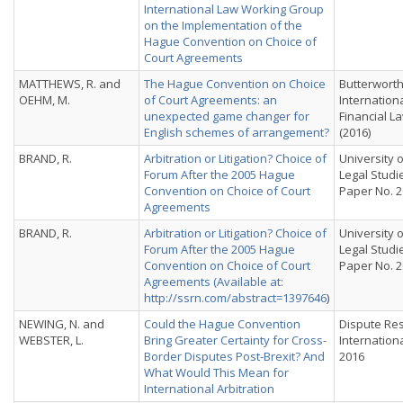
International Law Working Group
on the Implementation of the
Hague Convention on Choice of
Court Agreements
MATTHEWS, R. and
The Hague Convention on Choice
Butterworth
OEHM, M.
of Court Agreements: an
Internation
unexpected game changer for
Financial 
English schemes of arrangement?
(2016)
BRAND, R.
Arbitration or Litigation? Choice of
University o
Forum After the 2005 Hague
Legal Studi
Convention on Choice of Court
Paper No. 2
Agreements
BRAND, R.
Arbitration or Litigation? Choice of
University o
Forum After the 2005 Hague
Legal Studi
Convention on Choice of Court
Paper No. 2
Agreements (Available at:
http://ssrn.com/abstract=1397646
)
NEWING, N. and
Could the Hague Convention
Dispute Res
WEBSTER, L.
Bring Greater Certainty for Cross-
Internationa
Border Disputes Post-Brexit? And
2016
What Would This Mean for
International Arbitration