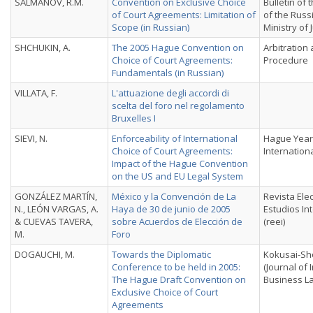
SALMANOV, R.M.
Convention on Exclusive Choice
Bulletin of
of Court Agreements: Limitation of
of the Russ
Scope (in Russian)
Ministry of 
SHCHUKIN, A.
The 2005 Hague Convention on
Arbitration 
Choice of Court Agreements:
Procedure
Fundamentals (in Russian)
VILLATA, F.
L'attuazione degli accordi di
scelta del foro nel regolamento
Bruxelles I
SIEVI, N.
Enforceability of International
Hague Year
Choice of Court Agreements:
Internation
Impact of the Hague Convention
on the US and EU Legal System
GONZÁLEZ MARTÍN,
México y la Convención de La
Revista Ele
N., LEÓN VARGAS, A.
Haya de 30 de junio de 2005
Estudios In
& CUEVAS TAVERA,
sobre Acuerdos de Elección de
(reei)
M.
Foro
DOGAUCHI, M.
Towards the Diplomatic
Kokusai-Sh
Conference to be held in 2005:
(Journal of 
The Hague Draft Convention on
Business L
Exclusive Choice of Court
Agreements