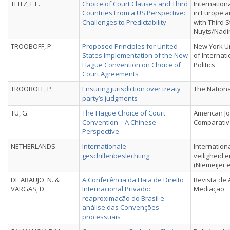
TEITZ, L.E.
Choice of Court Clauses and Third
International
Countries From a US Perspective:
in Europe a
Challenges to Predictability
with Third 
Nuyts/Nadin
TROOBOFF, P.
Proposed Principles for United
New York Un
States Implementation of the New
of Internat
Hague Convention on Choice of
Politics
Court Agreements
TROOBOFF, P.
Ensuring jurisdiction over treaty
The Nationa
party’s judgments
TU, G.
The Hague Choice of Court
American Jo
Convention – A Chinese
Comparativ
Perspective
NETHERLANDS
Internationale
Internationa
geschillenbeslechting
veiligheid e
(Niemeijer et
DE ARAUJO, N. &
A Conferência da Haia de Direito
Revista de 
VARGAS, D.
Internacional Privado:
Mediação
reaproximação do Brasil e
análise das Convenções
processuais