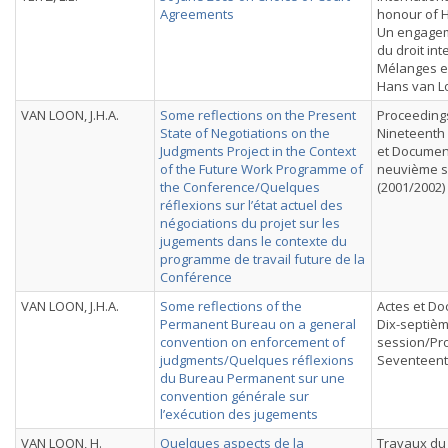
Agreements
honour of 
Un engagem
du droit int
Mélanges e
Hans van L
VAN LOON, J.H.A.
Some reflections on the Present
Proceedings
State of Negotiations on the
Nineteenth 
Judgments Project in the Context
et Document
of the Future Work Programme of
neuvième s
the Conference/Quelques
(2001/2002)
réflexions sur l’état actuel des
négociations du projet sur les
jugements dans le contexte du
programme de travail future de la
Conférence
VAN LOON, J.H.A.
Some reflections of the
Actes et Do
Permanent Bureau on a general
Dix-septiè
convention on enforcement of
session/Pr
judgments/Quelques réflexions
Seventeent
du Bureau Permanent sur une
convention générale sur
l’exécution des jugements
VAN LOON, H.
Quelques aspects de la
Travaux du 