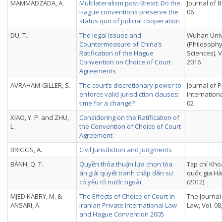
MAMMADZADA, A.
Multilateralism post-Brexit: Do the
Journal of B
Hague conventions preserve the
06
status quo of judicial cooperation
DU, T.
The legal Issues and
Wuhan Unive
Countermeasure of China’s
(Philosophy
Ratification of the Hague
Sciences), Vo
Convention on Choice of Court
2016
Agreements
AVRAHAM-GILLER, S.
The court’s discretionary power to
Journal of P
enforce valid jurisdiction clauses:
Internationa
time for a change?
02
XIAO, Y. P. and ZHU,
Considering on the Ratification of
L.
the Convention of Choice of Court
Agreement
BRIGGS, A.
Civil Jurisdiction and Judgments
BÀNH, Q. T.
Quyền thỏa thuận lựa chọn tòa
Tạp chí Kho
án giải quyết tranh chấp dân sự
quốc gia Hà
có yếu tố nước ngoài
(2012)
MJED KABRY, M. &
The Effects of Choice of Court in
The Journal
ANSARI, A.
Iranian Private International Law
Law, Vol. 08,
and Hague Convention 2005