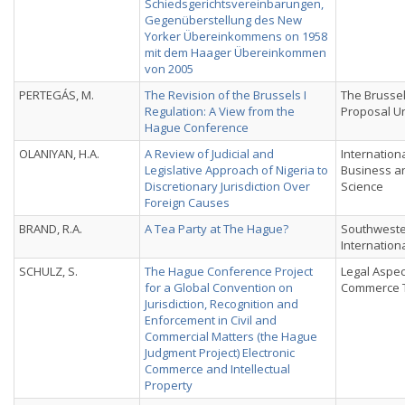
Schiedsgerichtsvereinbarungen,
Gegenüberstellung des New
Yorker Übereinkommens on 1958
mit dem Haager Übereinkommen
von 2005
PERTEGÁS, M.
The Revision of the Brussels I
The Brussel
Regulation: A View from the
Proposal U
Hague Conference
OLANIYAN, H.A.
A Review of Judicial and
Internationa
Legislative Approach of Nigeria to
Business an
Discretionary Jurisdiction Over
Science
Foreign Causes
BRAND, R.A.
A Tea Party at The Hague?
Southwester
Internation
SCHULZ, S.
The Hague Conference Project
Legal Aspec
for a Global Convention on
Commerce T
Jurisdiction, Recognition and
Enforcement in Civil and
Commercial Matters (the Hague
Judgment Project) Electronic
Commerce and Intellectual
Property