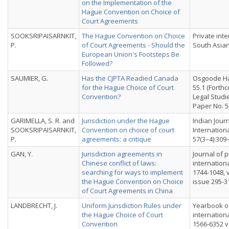
on the Implementation of the
Hague Convention on Choice of
Court Agreements
SOOKSRIPAISARNKIT,
The Hague Convention on Choice
Private inte
P.
of Court Agreements - Should the
South Asian
European Union's Footsteps Be
Followed?
SAUMIER, G.
Has the CJPTA Readied Canada
Osgoode Hal
for the Hague Choice of Court
55.1 (Forth
Convention?
Legal Studi
Paper No. 
GARIMELLA, S. R. and
Jurisdiction under the Hague
Indian Journ
SOOKSRIPAISARNKIT,
Convention on choice of court
Internation
P.
agreements: a critique
57(3–4):309
GAN, Y.
Jurisdiction agreements in
Journal of p
Chinese conflict of laws:
internationa
searching for ways to implement
1744-1048, vo
the Hague Convention on Choice
issue 295-3
of Court Agreements in China
LANDBRECHT, J.
Uniform Jurisdiction Rules under
Yearbook of
the Hague Choice of Court
internationa
Convention
1566-6352 vo