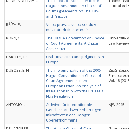
DENKESINEELAM, S.
The Impact of Accession to the
Thammasat
Hague Convention on Choice of
Journal Vol.
Court Agreements on Thai Law
and Practice
BŘÍZA, P.
Volba práva a volba soudu v
mezinárodním obchodě
BORN, G.
The Hague Convention on Choice
University 
of Court Agreements: A Critical
Law Review, 
Assessment
HARTLEY, T. C.
Civil jurisdiction and judgments in
Europe
DUBOSE, E. H.
The Implementation of the 2005
ZEuS Zeitsch
Hague Convention on Choice of
Europarecht
Court Agreements in the
Vol. 18 (2015
European Union: An Analysis of
its Relationship with the Brussels
I-bis Regulation
ANTOMO, J.
Aufwind für internationale
NJW 2015
Gerichtsstandsvereinbarungen –
Inkrafttreten des Haager
Übereinkommens
DE LA TORRE, J.
The Hague Choice of Court
Georgetown