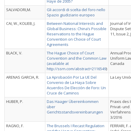
Haye de 2005?
SALVADORI,M.
Gli accordi di scelta del foro nello
Spazio giudiziario europeo
CAI, W., KOLIEB, J.
Between National Interests and
Journal of I
Global Business: China’s Possible
Dispute Se
Reservations to the Hague
11, Issue 2,
Convention on Choice of Court
Agreements
BLACK, V.
The Hague Choice of Court
Annual Proc
Convention and the Common Law
Uniform La
(available at
Canada
http://ssrn.com/abstract=2116549
)
ARENAS GARCIA, R.
La Aprobación Por La UE Del
La Ley Uni
Convenio de La Haya Sobre
Acuerdos De Elección de Foro: Un
Cruce de Caminos
HUBER, P.
Das Haager Übereinkommen
Praxis des 
über
Privat- und
Gerichtsstandsvereinbarungen
Verfahrensr
3/2016
RAGNO, F.
The Brussels I Recast Regulation
FERRARI, F.