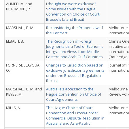
AHMED, M. and
I thought we were exclusive?
BEAUMONT, P.
Some issues with the Hague
Convention on Choice of Court,
Brussels Ia and Brexit
MARSHALL, B. M.
Reconsidering the Proper Law of
Melbourne J
the Contract
Internation
ELBALTI, B.
The Recognition of Foreign
China’s On
Judgments as a Tool of Economic
Initiative a
Integration: Views from Middle
Internation
Eastern and Arab Gulf Countries
(Routledge,
FORNER-DELAYGUA,
Changes to jurisdiction based on
Journal of P
Q.
exclusive jurisdiction agreements
Internationa
under the Brussels I Regulation
Recast
MARSHALL, B. M. and
Australia’s accession to the
Melbourne 
KEYES, M.
Hague Convention on Choice of
Review vol 
Court Agreements
MILLS, A.
The Hague Choice of Court
Melbourne J
Convention and Cross-Border
Internationa
Commercial Dispute Resolution in
Australia and Asia-Pacific