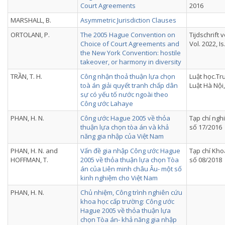
Court Agreements
2016
MARSHALL, B.
Asymmetric Jurisdiction Clauses
ORTOLANI, P.
The 2005 Hague Convention on
Tijdschrift 
Choice of Court Agreements and
Vol. 2022, Is
the New York Convention: hostile
takeover, or harmony in diversity
TRẦN, T. H.
Công nhận thoả thuận lựa chọn
Luật học.Tr
toà án giải quyết tranh chấp dân
Luật Hà Nội
sự có yếu tố nước ngoài theo
Công ước Lahaye
PHAN, H. N.
Công ước Hague 2005 về thỏa
Tạp chí ngh
thuận lựa chọn tòa án và khả
số 17/2016
năng gia nhập của Việt Nam
PHAN, H. N. and
Vấn đề gia nhập Công ước Hague
Tạp chí Kho
HOFFMAN, T.
2005 về thỏa thuận lựa chọn Tòa
số 08/2018
án của Liên minh châu Âu- một số
kinh nghiệm cho Việt Nam
PHAN, H. N.
Chủ nhiệm, Công trình nghiên cứu
khoa học cấp trường: Công ước
Hague 2005 về thỏa thuận lựa
chọn Tòa án- khả năng gia nhập