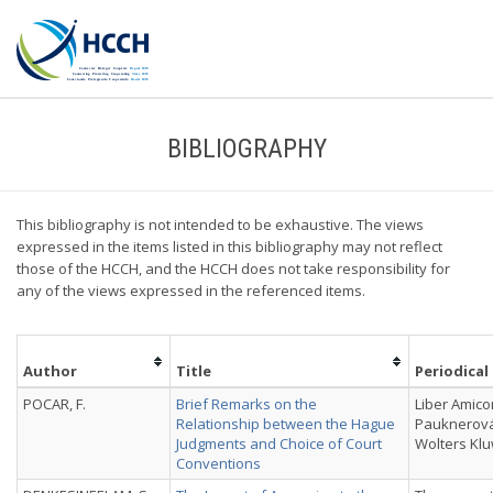
BIBLIOGRAPHY
This bibliography is not intended to be exhaustive. The views
expressed in the items listed in this bibliography may not reflect
those of the HCCH, and the HCCH does not take responsibility for
any of the views expressed in the referenced items.
Author
Title
Periodical
POCAR, F.
Brief Remarks on the
Liber Amic
Relationship between the Hague
Pauknerová
Judgments and Choice of Court
Wolters Klu
Conventions