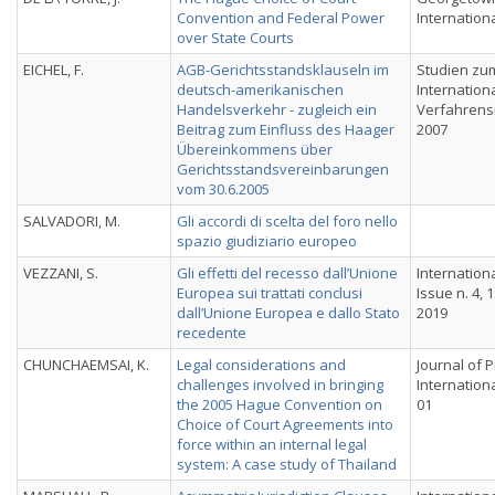
Convention and Federal Power
Internation
over State Courts
EICHEL, F.
AGB-Gerichtsstandsklauseln im
Studien zu
deutsch-amerikanischen
Internation
Handelsverkehr - zugleich ein
Verfahrensr
Beitrag zum Einfluss des Haager
2007
Übereinkommens über
Gerichtsstandsvereinbarungen
vom 30.6.2005
SALVADORI, M.
Gli accordi di scelta del foro nello
spazio giudiziario europeo
VEZZANI, S.
Gli effetti del recesso dall’Unione
Internation
Europea sui trattati conclusi
Issue n. 4,
dall’Unione Europea e dallo Stato
2019
recedente
CHUNCHAEMSAI, K.
Legal considerations and
Journal of P
challenges involved in bringing
International
the 2005 Hague Convention on
01
Choice of Court Agreements into
force within an internal legal
system: A case study of Thailand