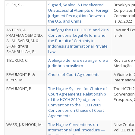
CHEN, S-H.
Signed, Sealed, & Undelivered:
Brooklyn Jo
Unsuccessful Attempts of Foreign
Corporate, 
Judgment Recognition Between
Commercial 
the U.S. and China
Is.02, 2022
ANTONY, A.,
Ratifying the HCCH 2005 and 2019
Law and Eco
PRATAMA OSMOND,
Conventions: Legal Reform and
Is. 03
A., ALI SABISI, M. &
the Pursuit of Certainty in
SHAHRIYANI
Indonesia’s International Private
SHAHRULLAH, R.
Law
TIBURCIO, C.
A eleição de foro estrangeiro e o
Revista de 
judiciário brasileiro
Mediação
BEAUMONT P. &
Choice of Court Agreements
A Guide to 
KEYES, M.
Internation
BEAUMONT, P.
The Hague System for Choice of
The HCCH 2
Court Agreements: Relationship
Convention
of the HCCH 2019 Judgments
Prospects, 
Convention to the HCCH 2005
Convention on Choice of Court
Agreements
WASS, J. & HOOK, M.
The Hague Conventions on
New Zealan
International Civil Procedure —
Vol. 23, Is. 0