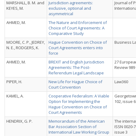
MARSHALL, B. M. and
Jurisdiction agreements:
Journal of P
KEYES, M.
exclusive, optional and
Internationa
asymmetrical
AHMED, M.
The Nature and Enforcement of
Choice of Court Agreements: A
Comparative Study
MOORE, C. P., JEDREY,
Hague Convention on Choice of
Business La
N. E., RODGERS, K.
Court Agreements enters into
force
AHMED, M.
BREXIT and English Jurisdiction
27 Europea
Agreements: The Post-
Review 989
Referendum Legal Landscape
PIPER, H.
New Life For Hague Choice of
Law360
Court Convention
KAMEL, A.
Cooperative Federalism: A Viable
Georgetown 
Option for Implementing the
102, issue 6
Hague Convention on Choice of
Court Agreements
HENDRIX, G. P.
Memorandum of the American
The interna
Bar Association Section of
ISSN 0020-78
International Law Working Group
issue 3