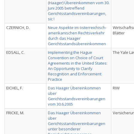
(Haager) Übereinkommen vom 30.
Juni 2005 betreffend
Gerichtsstandsvereinbarungen,
sic !
CZERNICH, D.
Neue Aspekte im österreichisch-
Wirtschafts
amerikanischen Rechtsverkehr
Blätter
durch das Haager
Gerichtsstandsübereinkommen
EDSALL, C.
Implementing the Hague
The Yale La
Convention on Choice of Court
Agreements in the United States:
An Opportunity to Clarify
Recognition and Enforcement
Practice
EICHEL, F.
Das Haager Übereinkommen
RIW
über
Gerichtsstandsvereinbarungen
vom 30.6.2005
FRICKE, M.
Das Haager Übereinkommen
Versicheru
über
Gerichtsstandsvereinbarungen
unter besonderer