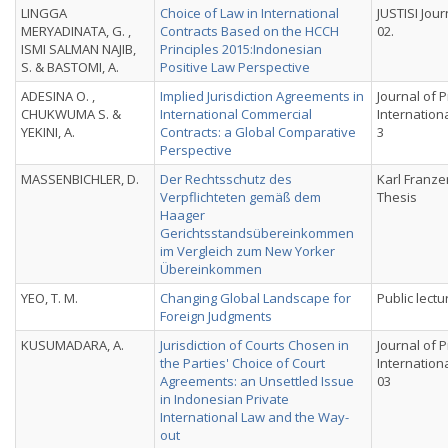
LINGGA
Choice of Law in International
JUSTISI Journ
MERYADINATA, G. ,
Contracts Based on the HCCH
02.
ISMI SALMAN NAJIB,
Principles 2015:Indonesian
S. & BASTOMI, A.
Positive Law Perspective
ADESINA O. ,
Implied Jurisdiction Agreements in
Journal of P
CHUKWUMA S. &
International Commercial
International
YEKINI, A.
Contracts: a Global Comparative
3
Perspective
MASSENBICHLER, D.
Der Rechtsschutz des
Karl Franze
Verpflichteten gemäß dem
Thesis
Haager
Gerichtsstandsübereinkommen
im Vergleich zum New Yorker
Übereinkommen
YEO, T. M.
Changing Global Landscape for
Public lect
Foreign Judgments
KUSUMADARA, A.
Jurisdiction of Courts Chosen in
Journal of P
the Parties' Choice of Court
International
Agreements: an Unsettled Issue
03
in Indonesian Private
International Law and the Way-
out