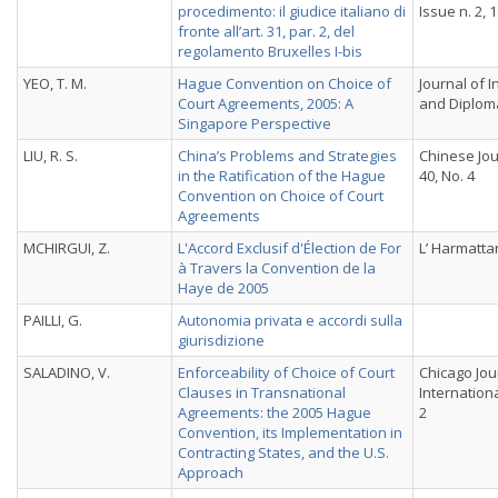
procedimento: il giudice italiano di
Issue n. 2, 
fronte all’art. 31, par. 2, del
regolamento Bruxelles I-bis
YEO, T. M.
Hague Convention on Choice of
Journal of 
Court Agreements, 2005: A
and Diploma
Singapore Perspective
LIU, R. S.
China’s Problems and Strategies
Chinese Jou
in the Ratification of the Hague
40, No. 4
Convention on Choice of Court
Agreements
MCHIRGUI, Z.
L'Accord Exclusif d'Élection de For
L’ Harmatta
à Travers la Convention de la
Haye de 2005
PAILLI, G.
Autonomia privata e accordi sulla
giurisdizione
SALADINO, V.
Enforceability of Choice of Court
Chicago Jou
Clauses in Transnational
International
Agreements: the 2005 Hague
2
Convention, its Implementation in
Contracting States, and the U.S.
Approach