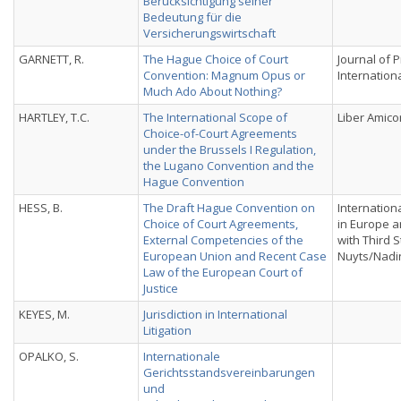
Berücksichtigung seiner
Bedeutung für die
Versicherungswirtschaft
GARNETT, R.
The Hague Choice of Court
Journal of P
Convention: Magnum Opus or
Internation
Much Ado About Nothing?
HARTLEY, T.C.
The International Scope of
Liber Amic
Choice-of-Court Agreements
under the Brussels I Regulation,
the Lugano Convention and the
Hague Convention
HESS, B.
The Draft Hague Convention on
International
Choice of Court Agreements,
in Europe a
External Competencies of the
with Third 
European Union and Recent Case
Nuyts/Nadin
Law of the European Court of
Justice
KEYES, M.
Jurisdiction in International
Litigation
OPALKO, S.
Internationale
Gerichtsstandsvereinbarungen
und