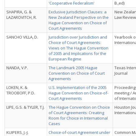
'Cooperative Federalism'
B.,ed)
SHAPIRA, G. &
Exclusive Jurisdiction Clauses: a
New Zealan
LAZAROVITCH, R.
New Zealand Perspective on the
Law Review
Hague Convention on Choice of
Court Agreements
SANCHO VILLA, D.
Jurisdiction over Jurisdiction and
Yearbook of
Choice of Court Agreements:
Internation
Views on The Hague Convention
of 2005 and Implications for the
European Regime
NANDA, V.P.
The Landmark 2005 Hague
Texas Inter
Convention on Choice of Court
Journal
Agreements
LOKEN, K. &
U.S. Implementation of the 2005
Proceedings
TROOBOFF, P.D.
Hague Convention on Choice-of-
meeting / A
Court Agreements
of Internat
LIPE, G.S. & TYLER, T.J.
The Hague Convention on Choice
Houston Jou
of Court Agreements: Creating
Internation
Room for Choice in International
Cases
KUIPERS, J.-J.
Choice-of-court Agreement under
Common Ma