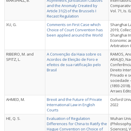
MARSHALL, B.
Asymmetric Jurisdiction Clauses
Internation
and the Anomaly Created by
Comparativ
Article 31(2) of the Brussels I
Vol. 71, Is. 0
Recast Regulation
XU, G.
Comments on First Case which
Shanghai La
Choice of Court Convention has
2019, Colle
been applied around the World
Shanghai In
Economic a
Arbitration
RIBEIRO, M. and
A Convenção da Haia sobre os
RAMOS, And
SPITZ, L.
Acordos de Eleição de Foro e
ARAUJO, Nad
efeitos de sua ratificação pelo
Conferênci
Brasil
Direito Inte
Privado e 
sociedade 
(1893-2018)
Arraes Edit
AHMED, M.
Brexit and the Future of Private
Oxford Univ
International Law in English
2022
Courts
HE, Q. S.
Evaluation of Regulation
Wuhan Unive
Differences for China to Ratify the
(Philosophy
Hague Convention on Choice of
Sciences), Vo