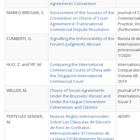
Agreements Convention
MAIREG BIRESAW, S.
Assessment of the Success of the
Journal of
Convention on Choice of Court
Commercial
Agreement in Transnational
Practice, Vo
Commercial Dispute Resolution
(forthcomin
CUNIBERTI, G.
Signalling the Enforceability of the
Rivista di di
Forum’s Judgments Abroad
internazion
processuale
1/2020
HUO, Z. and YIP, M.
Comparing the International
Internation
Commercial Courts of China with
Comparativ
the Singapore International
Volume 68 ,
Commercial Court
2019
WELLER, M.
Choice of Forum Agreements
Journal of P
Under the Brussels I Recast and
Internationa
Under the Hague Convention:
Issue 3
Coherences and Clashes
PERTEGÁS SENDER,
Nuevas Reglas Internacionales
AEDIPr
M.
Sobre Las Cláusulas de Elección
de Foro en Contratos
Internacionales: El Convenio de
La Haya Y El Reglamento Bruselas