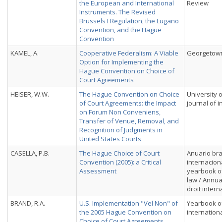
the European and International
Review
Instruments. The Revised
Brussels I Regulation, the Lugano
Convention, and the Hague
Convention
KAMEL, A.
Cooperative Federalism: A Viable
Georgetown
Option for Implementing the
Hague Convention on Choice of
Court Agreements
HEISER, W.W.
The Hague Convention on Choice
University 
of Court Agreements: the Impact
journal of i
on Forum Non Conveniens,
Transfer of Venue, Removal, and
Recognition of Judgments in
United States Courts
CASELLA, P.B.
The Hague Choice of Court
Anuario bras
Convention (2005): a Critical
internaciona
Assessment
yearbook of
law / Annua
droit intern
BRAND, R.A.
U.S. Implementation "Vel Non" of
Yearbook of
the 2005 Hague Convention on
internation
Choice of Court Agreements