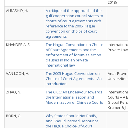
2018)
ALRASHID, H.
A critique of the approach of the
gulf cooperation council states to
choice of court agreements with
reference to the 2005 Hague
convention on choice of court
agreements
KHANDERIA, S.
The Hague Convention on Choice
Internationa
of Court Agreements and the
Private Law 
enforcement of forum-selection
clauses in Indian private
international law
VAN LOON, H.
The 2005 Hague Convention on
Anali Pravn
Choice of Court Agreements - An
Univerziteta
Introduction
ZHAO, N.
The CICC: An Endeavour towards
Internation
the Internationalization and
Courts – A
Modernization of Chinese Courts
Global Pers
Kramer & J. 
BORN, G.
Why States Should Not Ratify,
and Should Instead Denounce,
the Hague Choice-Of-Court