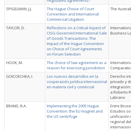
negotiated agreements?
SPIGELMAN, J.J.
The Hague Choice of Court
The Austral
Convention and International
Commercial Litigation
TAYLOR, D.
Reflections on a Critical Aspect of
Internation
CISG-Governed International Sale
Business L
of Goods Transactions: The
Impact of the Hague Convention
on Choice of Court Agreements
on Forum Selection
HOOK, M.
The choice of law agreement as a
Internation
reason for exercising jurisdiction
Comparativ
GOICOECHEA, I.
Los nuevos desarrollos en la
Derecho int
cooperación jurídica internacional
privado y d
en materia civil y comercial
integración
a Roberto R
Labrano
BRAND, R.A.
Implementing the 2005 Hague
Entre Bruse
Convention: the EU magnet and
Estudios so
the US centrifuge
unificación 
regional de
internacion