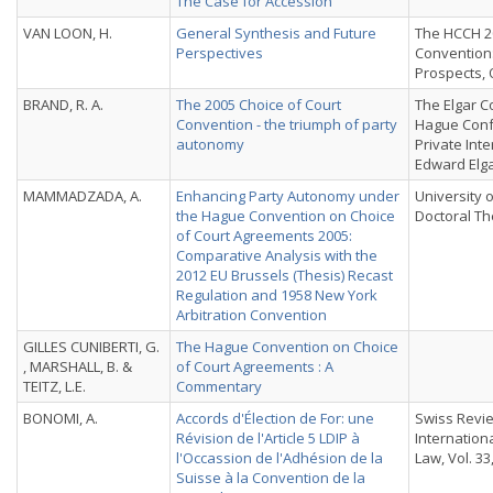
The Case for Accession
VAN LOON, H.
General Synthesis and Future
The HCCH 2
Perspectives
Convention
Prospects, 
BRAND, R. A.
The 2005 Choice of Court
The Elgar C
Convention - the triumph of party
Hague Conf
autonomy
Private Int
Edward Elga
MAMMADZADA, A.
Enhancing Party Autonomy under
University 
the Hague Convention on Choice
Doctoral Th
of Court Agreements 2005:
Comparative Analysis with the
2012 EU Brussels (Thesis) Recast
Regulation and 1958 New York
Arbitration Convention
GILLES CUNIBERTI, G.
The Hague Convention on Choice
, MARSHALL, B. &
of Court Agreements : A
TEITZ, L.E.
Commentary
BONOMI, A.
Accords d'Élection de For: une
Swiss Revi
Révision de l'Article 5 LDIP à
Internatio
l'Occassion de l'Adhésion de la
Law, Vol. 33,
Suisse à la Convention de la