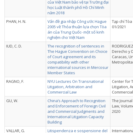
của Việt Nam bảo vệ tại Trường đại
học Luật thành phố Hồ Chí Minh
năm 2018
PHAN, H. N.
Vấn đề gia nhập Công ước Hague
Tạp chí Tòa
2005 về Thỏa thuận lựa chọn Tòa
01/2021
án của Trung Quốc- một số kinh
nghiệm cho Việt Nam
IUD, C. D.
The recognition of sentences in
RODRIGUEZ, 
The Hague Convention on Choice
Derecho y D
of Court agreement and its
Caracas, U
compatibility with other
Metropolita
international sources in Mercosur
Member States
RAGNO, F.
NYU Lectures On Transnational
Center for 
Litigation, Arbitration and
Litigation, 
Commercial Law
Commercial
GU, W.
China’s Approach to Recognition
The Journal
and Enforcement of Foreign Civil
Law, Volume
and Commercial Judgments and
2020
International Litigation Capacity
Building
VALLAR, G.
Litispendenza e sospensione del
Internation