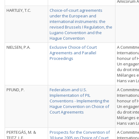
Amicorum A
HARTLEY, T.C.
Choice-of-court agreements
under the European and
international instruments: the
revised Brussels I Regulation, the
Lugano Convention and the
Hague Convention
NIELSEN, P.A.
Exclusive Choice of Court
A Commitmen
Agreements and Parallel
Internation
Proceedings
honour of 
Un engagem
du droit int
Mélanges e
Hans van L
PFUND, P.
Federalism and U.S.
A Commitmen
Implementation of PIL
Internation
Conventions - Implementing the
honour of 
Hague Convention on Choice of
Un engagem
Court Agreements
du droit int
Mélanges e
Hans van L
PERTEGÁS, M. &
Prospects for the Convention of
A Commitmen
TEITZ, L.E.
30 June 2005 on Choice of Court
Internation