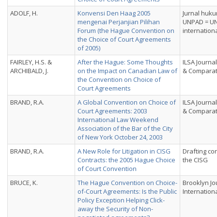
ADOLF, H.
Konvensi Den Haag 2005
Jurnal huku
mengenai Perjanjian Pilihan
UNPAD = UN
Forum (the Hague Convention on
internation
the Choice of Court Agreements
of 2005)
FAIRLEY, H.S. &
After the Hague: Some Thoughts
ILSA Journal
ARCHIBALD, J.
on the Impact on Canadian Law of
& Comparat
the Convention on Choice of
Court Agreements
BRAND, R.A.
A Global Convention on Choice of
ILSA Journal
Court Agreements: 2003
& Comparat
International Law Weekend
Association of the Bar of the City
of New York October 24, 2003
BRAND, R.A.
A New Role for Litigation in CISG
Drafting co
Contracts: the 2005 Hague Choice
the CISG
of Court Convention
BRUCE, K.
The Hague Convention on Choice-
Brooklyn Jo
of-Court Agreements: Is the Public
Internation
Policy Exception Helping Click-
away the Security of Non-