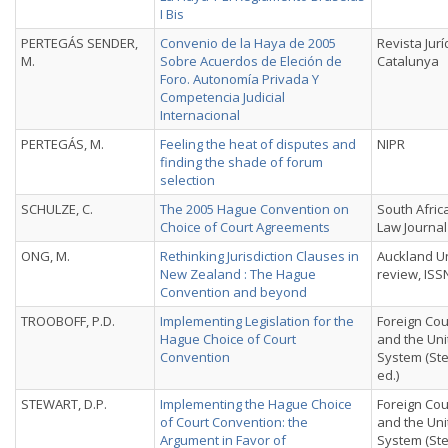
I Bis
PERTEGÁS SENDER,
Convenio de la Haya de 2005
Revista Jurí
M.
Sobre Acuerdos de Eleción de
Catalunya
Foro. Autonomía Privada Y
Competencia Judicial
Internacional
PERTEGÁS, M.
Feeling the heat of disputes and
NIPR
finding the shade of forum
selection
SCHULZE, C.
The 2005 Hague Convention on
South Afric
Choice of Court Agreements
Law Journal
ONG, M.
Rethinking Jurisdiction Clauses in
Auckland Un
New Zealand : The Hague
review, ISS
Convention and beyond
TROOBOFF, P.D.
Implementing Legislation for the
Foreign Cou
Hague Choice of Court
and the Uni
Convention
System (Ste
ed.)
STEWART, D.P.
Implementing the Hague Choice
Foreign Cou
of Court Convention: the
and the Uni
Argument in Favor of
System (St