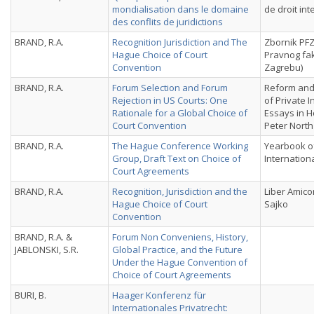
mondialisation dans le domaine
de droit int
des conflits de juridictions
BRAND, R.A.
Recognition Jurisdiction and The
Zbornik PFZ
Hague Choice of Court
Pravnog fak
Convention
Zagrebu)
BRAND, R.A.
Forum Selection and Forum
Reform an
Rejection in US Courts: One
of Private I
Rationale for a Global Choice of
Essays in H
Court Convention
Peter North
BRAND, R.A.
The Hague Conference Working
Yearbook of
Group, Draft Text on Choice of
Internation
Court Agreements
BRAND, R.A.
Recognition, Jurisdiction and the
Liber Amico
Hague Choice of Court
Sajko
Convention
BRAND, R.A. &
Forum Non Conveniens, History,
JABLONSKI, S.R.
Global Practice, and the Future
Under the Hague Convention of
Choice of Court Agreements
BURI, B.
Haager Konferenz für
Internationales Privatrecht: