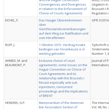
and the Hague Convention:
(eds), Cros
Convergences and Divergences
Litigation i
in relation to the Enforcement of
Brussels I 
Choice-of-Courts Agreements
Regulation
EICHEL, F.
Das Haager Übereinkommen
GPR 3/2014
über
Gerichtsstandsvereinbarungen
auf dem Weg zur Ratifikation und
zum Inkrafttreten
RUFF, J.
1 Oktober 2015- Verdrag inzake
Tijdschrift 
bedingen van forumkeuze is in
Ondernemin
werking getreden
Number 1, (
AHMED, M. and
Exclusive choice of court
Journal of P
BEAUMONT, P.
agreements: some issues on the
Internation
Hague Convention on Choice of
Court Agreements and its
relationship with the Brussels I
Recast especially anti-suit
injunctions, concurrent
proceedings and the implications
of BREXIT
HENDRIX, G.P.
Memorandum of the American
The Interna
Bar Association Section of
Vol. 49, No. 