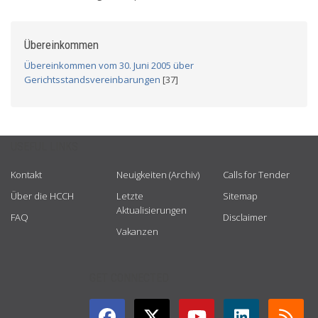
Übereinkommen
Übereinkommen vom 30. Juni 2005 über
Gerichtsstandsvereinbarungen
[37]
USEFUL LINKS
Kontakt
Neuigkeiten (Archiv)
Calls for Tender
Über die HCCH
Letzte
Sitemap
Aktualisierungen
FAQ
Disclaimer
Vakanzen
GET CONNECTED