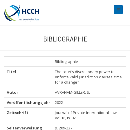
#transl
BIBLIOGRAPHIE
Bibliographie
Titel
The court’s discretionary power to
enforce valid jurisdiction clauses: time
for a change?
Autor
AVRAHAM-GILLER, S.
Veröffentlichungsjahr
2022
Zeitschrift
Journal of Private International Law,
Vol 18, Is. 02
Seitenverweisung
p. 209-237