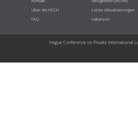
Kontakt
Neuigkeiten (Archiv)
Über die HCCH
Letzte Aktualisierungen
FAQ
Vakanzen
Hague Conference on Private International L