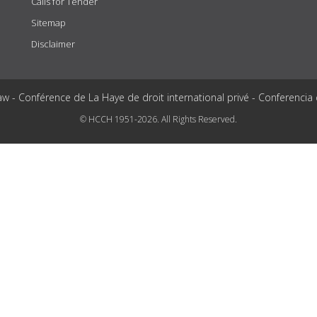
Calls for Tender
Sitemap
Disclaimer
aw - Conférence de La Haye de droit international privé - Conferencia
© HCCH 1951-2026. All Rights Reserved.