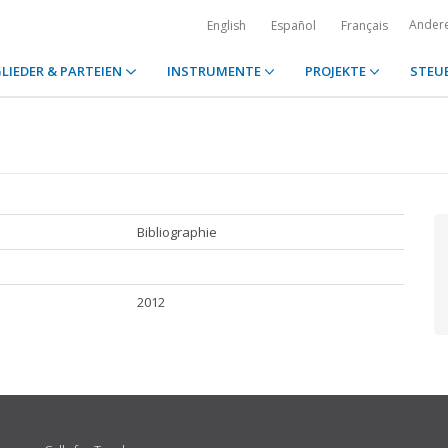
Ander
English
Español
Français
LIEDER & PARTEIEN
INSTRUMENTE
PROJEKTE
STEU
Bibliographie
2012