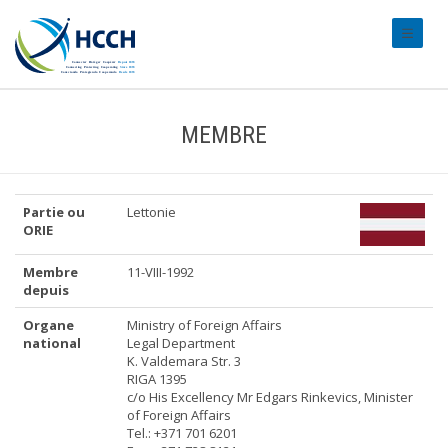
#transl
MEMBRE
Partie ou
Lettonie
ORIE
Membre
11-VIII-1992
depuis
Organe
Ministry of Foreign Affairs
national
Legal Department
K. Valdemara Str. 3
RIGA 1395
c/o His Excellency Mr Edgars Rinkevics, Minister
of Foreign Affairs
Tel.: +371 701 6201