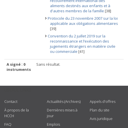
recouvrement international des
aliments destinés aux enfants et à
d'autres membres de la famille
[38]
Protocole du 23 novembre 2007 sur la loi
applicable aux obligations alimentaires
[39]
Convention du 2 juillet 2019 sur la
reconnaissance et l’exécution des
jugements étrangers en matière civile
ou commerciale
[41]
A signé : 0
Sans résultat.
instruments
USEFUL LINKS
Contact
Actualités (Archives)
Appels d'offres
À propos de la
Dernières mises à
Plan du site
HCCH
jour
Avis juridique
FAQ
Emplois