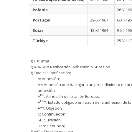
Polonia
26-V-19
Portugal
29-IX-1967
6-XII-19
Suiza
18-XI-1964
9-XII-19
Türkiye
25-VIII-1
1) F = Firma
2) R/A/Su = Ratificación, Adhesión o Sucesión
3) Tipo = R: Ratificación;
A: Adhesión;
A*: Adhesión que da lugar a un procedimiento de acep
adhesión;
EU
A
: Adhesión de la Unión Europea
EU
A
*: Estado obligado en razón de la adhesión de l
A**: Objeción
C: Continuación;
Su: Sucesión;
Den: Denuncia;
4) VIG = Entrada en vigor