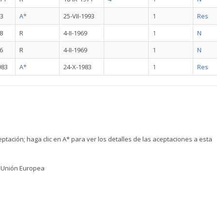
93
A*
25-VII-1993
1
Res
68
R
4-II-1969
1
N
66
R
4-II-1969
1
N
983
A*
24-X-1983
1
Res
tación; haga clic en A* para ver los detalles de las aceptaciones a esta
a Unión Europea