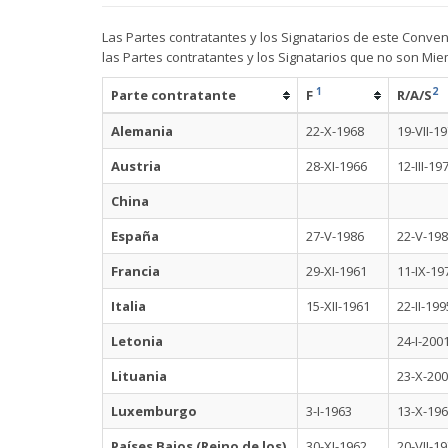
Las Partes contratantes y los Signatarios de este Conve
las Partes contratantes y los Signatarios que no son Mi
1
2
Parte contratante
F
R/A/S
Alemania
22-X-1968
19-VII-1
Austria
28-XI-1966
12-III-19
China
España
27-V-1986
22-V-19
Francia
29-XI-1961
11-IX-19
Italia
15-XII-1961
22-II-199
Letonia
24-I-200
Lituania
23-X-20
Luxemburgo
3-I-1963
13-X-19
Países Bajos (Reino de los)
30-XI-1962
20-VII-1