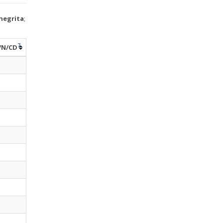
negrita
;
7
/N/CD