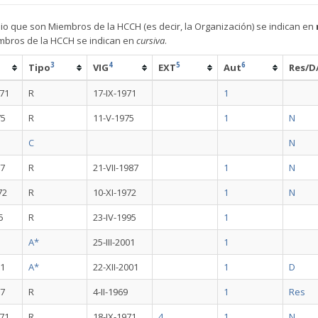
nio que son Miembros de la HCCH (es decir, la Organización) se indican en
embros de la HCCH se indican en
cursiva
.
3
4
5
6
Tipo
VIG
EXT
Aut
Res/D
971
R
17-IX-1971
1
75
R
11-V-1975
1
N
C
N
87
R
21-VII-1987
1
N
72
R
10-XI-1972
1
N
5
R
23-IV-1995
1
1
A*
25-III-2001
1
01
A*
22-XII-2001
1
D
67
R
4-II-1969
1
Res
971
R
18-IX-1971
4
1
N