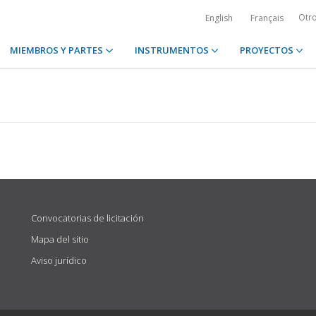
Otr
English
Français
MIEMBROS Y PARTES
INSTRUMENTOS
PROYECTOS
Convocatorias de licitación
Mapa del sitio
Aviso jurídico