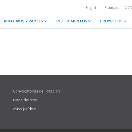
Otr
English
Français
MIEMBROS Y PARTES
INSTRUMENTOS
PROYECTOS
Convocatorias de licitación
Mapa del sitio
Aviso jurídico