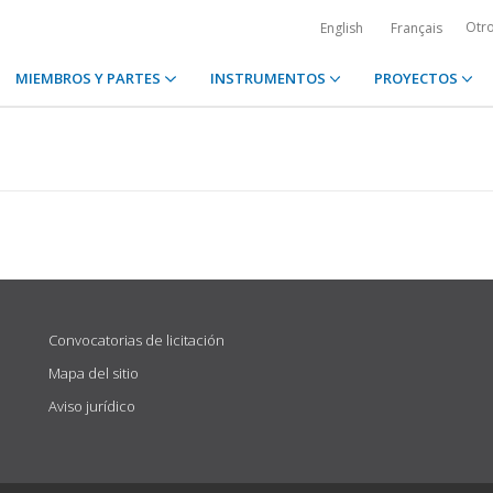
Otr
English
Français
MIEMBROS Y PARTES
INSTRUMENTOS
PROYECTOS
Convocatorias de licitación
Mapa del sitio
Aviso jurídico