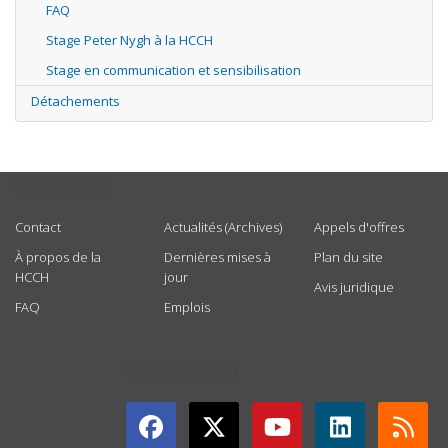
FAQ
Stage Peter Nygh à la HCCH
Stage en communication et sensibilisation
Détachements
USEFUL LINKS
Contact
Actualités (Archives)
Appels d'offres
À propos de la
Dernières mises à
Plan du site
HCCH
jour
Avis juridique
FAQ
Emplois
GET CONNECTED