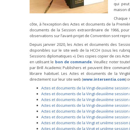
qui peu
maison d’
Chaque v
côte, à l’exception des Actes et documents de la Premiè
documents de la Session extraordinaire de 1966, pou
observations sur l’avant-projet de Convention sont reprodui
Depuis janvier 2020, les Actes et documents des Sessio
disponibles sur le site web de la HCCH (sous les rubriq
Sessions diplomatiques »). Des copies copier de ces A
en utilisant le
bon de commande
. Veuillez noter tou
par Brill Academic Publishers et peuvent être commandé
libraire habituel. Les Actes et documents de la Vin
directement sur leur site web (
www.intersentia.com
) 
Actes et documents de la Vingt-deuxième session (2
Actes et documents de la Vingt-deuxième session (
Actes et documents de la Vingt-deuxième session (
Actes et documents de la Vingt-deuxième session (
Actes et documents de la Vingt-deuxième session (2
Actes et documents de la Vingt-deuxième session (2
Actes et documents de la Vingt et unième session (2
Actes et documents de la Vingt et unième session (2