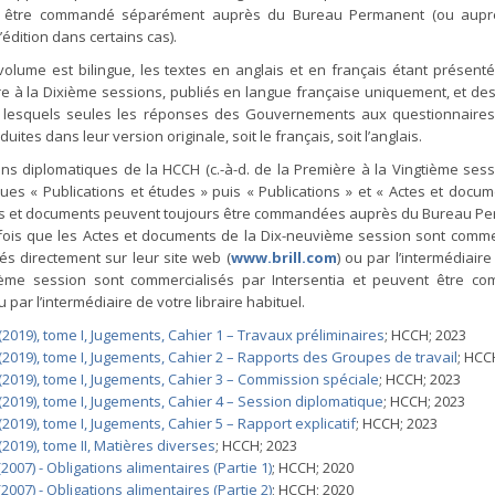
t être commandé séparément auprès du Bureau Permanent (ou aupr
édition dans certains cas).
olume est bilingue, les textes en anglais et en français étant présenté
re à la Dixième sessions, publiés en langue française uniquement, et des
r lesquels seules les réponses des Gouvernements aux questionnaires
tes dans leur version originale, soit le français, soit l’anglais.
ns diplomatiques de la HCCH (c.-à-d. de la Première à la Vingtième sess
ues « Publications et études » puis « Publications » et « Actes et docu
ctes et documents peuvent toujours être commandées auprès du Bureau P
tefois que les Actes et documents de la Dix-neuvième session sont comme
s directement sur leur site web (
www.brill.com
) ou par l’intermédiaire
gtième session sont commercialisés par Intersentia et peuvent être 
ou par l’intermédiaire de votre libraire habituel.
019), tome I, Jugements, Cahier 1 – Travaux préliminaires
; HCCH; 2023
2019), tome I, Jugements, Cahier 2 – Rapports des Groupes de travail
; HCC
2019), tome I, Jugements, Cahier 3 – Commission spéciale
; HCCH; 2023
2019), tome I, Jugements, Cahier 4 – Session diplomatique
; HCCH; 2023
019), tome I, Jugements, Cahier 5 – Rapport explicatif
; HCCH; 2023
019), tome II, Matières diverses
; HCCH; 2023
007) - Obligations alimentaires (Partie 1)
; HCCH; 2020
007) - Obligations alimentaires (Partie 2)
; HCCH; 2020