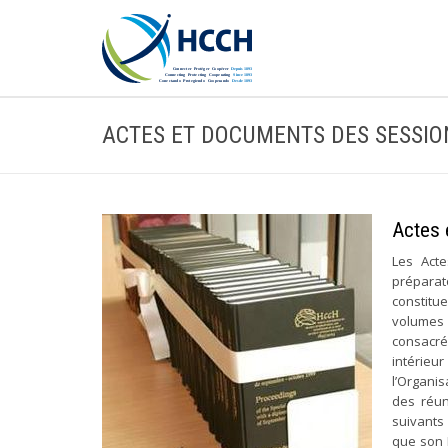
ACTES ET DOCUMENTS DES SESSIO
Actes 
Les Act
préparat
constitue
volumes 
consacré
intérieur
l’Organis
des réun
suivants
que son R