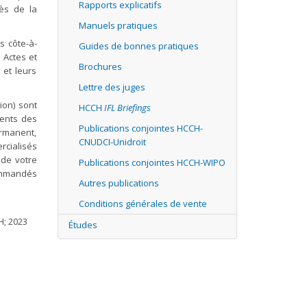
Rapports explicatifs
ès de la
Manuels pratiques
s côte-à-
Guides de bonnes pratiques
 Actes et
Brochures
 et leurs
Lettre des juges
ion) sont
HCCH
IFL Briefings
ments des
Publications conjointes HCCH-
ermanent,
CNUDCI-Unidroit
rcialisés
 de votre
Publications conjointes HCCH-WIPO
commandés
Autres publications
Conditions générales de vente
H; 2023
Études