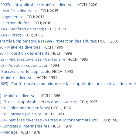
007) - Loi applicable / Matières diverses
; HCCH; 2020
 - Matières diverses
; HCCH; 2015
 - Jugements
; HCCH; 2013
 Élection de for
; HCCH; 2010
02) - Matières diverses
; HCCH; 2008
2) - Titres
; HCCH; 2006
ractère diplomatique (1999) - Protection des adultes
; HCCH; 2003
6) - Matières diverses
; HCCH; 1999
6) - Protection des enfants
; HCCH; 1998
93) - Matières diverses - Centenaire
; HCCH; 1995
93) - Adoption coopération
; 1994
 Successions, loi applicable
; HCCH; 1990
- Matières diverses
; HCCH; 1991
985) - Conférence diplomatique sur la loi applicable aux contrats de vente
 - Matières diverses
; HCCH; 1986
- Trust, loi applicable et reconnaissance
; HCCH; 1985
80) - Enlèvement d'enfants
; HCCH; 1982
) - Entraide judiciaire
; HCCH; 1983
980) - Matières diverses - Ventes aux consommateurs
; HCCH; 1982
- Contrats d'intermédiaires
; HCCH; 1979
 - Mariage
; HCCH; 1978