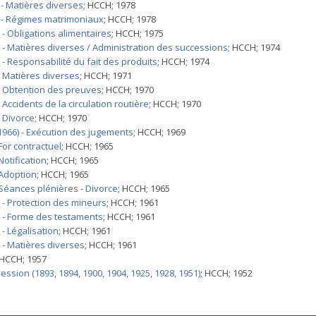
 - Matières diverses
; HCCH; 1978
) - Régimes matrimoniaux
; HCCH; 1978
- Obligations alimentaires
; HCCH; 1975
- Matières diverses / Administration des successions
; HCCH; 1974
- Responsabilité du fait des produits
; HCCH; 1974
- Matières diverses
; HCCH; 1971
- Obtention des preuves
; HCCH; 1970
Accidents de la circulation routière
; HCCH; 1970
 Divorce
; HCCH; 1970
1966) - Exécution des jugements
; HCCH; 1969
For contractuel
; HCCH; 1965
otification
; HCCH; 1965
 Adoption
; HCCH; 1965
 Séances plénières - Divorce
; HCCH; 1965
 - Protection des mineurs
; HCCH; 1961
 - Forme des testaments
; HCCH; 1961
- Légalisation
; HCCH; 1961
 - Matières diverses
; HCCH; 1961
 HCCH; 1957
ssion (1893, 1894, 1900, 1904, 1925, 1928, 1951)
; HCCH; 1952