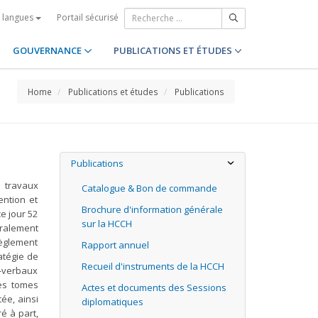
Portail sécurisé
s langues
GOUVERNANCE
PUBLICATIONS ET ÉTUDES
Home
Publications et études
Publications
Publications
 travaux
Catalogue & Bon de commande
ntion et
Brochure d'information générale
ce jour 52
sur la HCCH
éralement
règlement
Rapport annuel
atégie de
Recueil d'instruments de la HCCH
s-verbaux
Les tomes
Actes et documents des Sessions
ée, ainsi
diplomatiques
é à part,