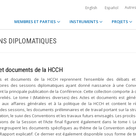
Autre
English
Español
MEMBRES ET PARTIES
INSTRUMENTS
PROJETS
NS DIPLOMATIQUES
et documents de la HCCH
es et documents de la HCCH reprennent l’ensemble des débats et
oires des sessions diplomatiques ayant donné naissance à une Conve
nt la principale publication de la Conférence. Cette collection comporte à 
reliés. Le tome I (Matières diverses) des Actes et documents est gén
 aux affaires générales et à la politique de la HCCH et contient le 
 des sessions, les documents préliminaires et de travail portant sur la str
ation, le suivi des Conventions et les travaux futurs envisagés. Les procè
ions de la Session et l’Acte final figurent également dans le tome I. 
 regroupent les documents spécifiques au thème de la Convention adopt
apport explicatif. Ce dernier est également disponible sous forme de tir