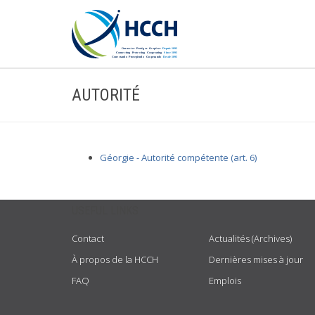
AUTORITÉ
Géorgie - Autorité compétente (art. 6)
USEFUL LINKS
Contact
Actualités (Archives)
À propos de la HCCH
Dernières mises à jour
FAQ
Emplois