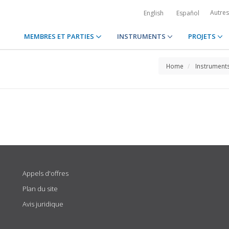
Autre
English
Español
MEMBRES ET PARTIES
INSTRUMENTS
PROJETS
Home
Instrument
Appels d'offres
Plan du site
Avis juridique