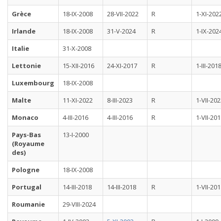
Grèce
18-IX-2008
28-VII-2022
R
1-XI-202
Irlande
18-IX-2008
31-V-2024
R
1-IX-202
Italie
31-X-2008
Lettonie
15-XII-2016
24-XI-2017
R
1-III-201
Luxembourg
18-IX-2008
Malte
11-XI-2022
8-III-2023
R
1-VII-20
Monaco
4-III-2016
4-III-2016
R
1-VII-20
Pays-Bas
13-I-2000
(Royaume
des)
Pologne
18-IX-2008
Portugal
14-III-2018
14-III-2018
R
1-VII-20
Roumanie
29-VIII-2024