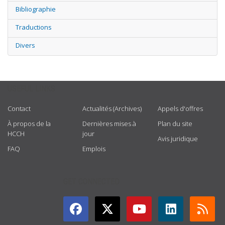
Bibliographie
Traductions
Divers
USEFUL LINKS
Contact
Actualités (Archives)
Appels d'offres
À propos de la
Dernières mises à
Plan du site
HCCH
jour
Avis juridique
FAQ
Emplois
GET CONNECTED