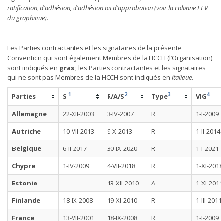
ratification, d’adhésion, d’adhésion ou d’approbation (voir la colonne EEV
du graphique).
Les Parties contractantes et les signataires de la présente
Convention qui sont également Membres de la HCCH (l’Organisation)
sont indiqués en
gras
; les Parties contractantes et les signataires
qui ne sont pas Membres de la HCCH sont indiqués en
italique
.
1
2
3
4
Parties
S
R/A/S
Type
VIG
Allemagne
22-XII-2003
3-IV-2007
R
1-I-2009
Autriche
10-VII-2013
9-X-2013
R
1-II-2014
Belgique
6-II-2017
30-IX-2020
R
1-I-2021
Chypre
1-IV-2009
4-VII-2018
R
1-XI-201
Estonie
13-XII-2010
A
1-XI-201
Finlande
18-IX-2008
19-XI-2010
R
1-III-201
France
13-VII-2001
18-IX-2008
R
1-I-2009