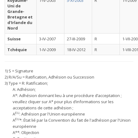
Royaume-
1-IV-2003
5-XI-2003
R
1-I-2009
Uni de
Grande-
Bretagne et
d'Irlande du
Nord
Suisse
3-IV-2007
27-III-2009
R
1-VII-20
Tchéquie
1-IV-2009
18-IV-2012
R
1-VIII-20
1) S = Signature
2) R/A/Su = Ratification, Adhésion ou Succession
3) Type = R: Ratification;
A: Adhésion;
A*: Adhésion donnant lieu à une procédure d’acceptation ;
veuillez cliquer sur A* pour plus d’informations sur les
acceptations de cette adhésion ;
EU
A
: Adhésion par l'Union européenne
EU
A
*: État lié par la Convention du fait de l'adhésion par l'Union
européenne
A**: Objection