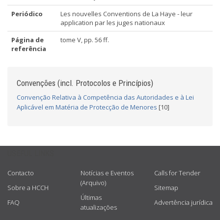
Periódico
Les nouvelles Conventions de La Haye - leur
application par les juges nationaux
Página de
tome V, pp. 56 ff.
referência
Convenções (incl. Protocolos e Princípios)
Convenção Relativa à Competência das Autoridades e à Lei
Aplicável em Matéria de Protecção de Menores
[10]
USEFUL LINKS
Contacto
Notícias e Eventos
Calls for Tender
(Arquivo)
Sobre a HCCH
Sitemap
Últimas
FAQ
Advertência jurídica
atualizações