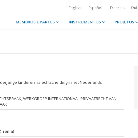
Out
English
Español
Français
MEMBROS E PARTES
INSTRUMENTOS
PROJETOS
erjarige kinderen na echtscheiding in het Nederlands
CHTSPRAAK, WERKGROEP INTERNATIONAAL PRIVAATRECHT VAN
RAAK
 (Trema)