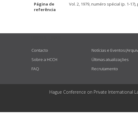
Página de
Vol. 2, 1979, numéro spécial (p. 1-17), p
referência
USEFUL LINKS
Contacto
Notícias e Eventos (Arqui
Sobre a HCCH
Últimas atualizações
FAQ
Recrutamento
Hague Conference on Private International L