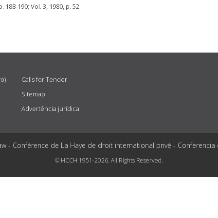
. 188-190; Vol. 3, 1980, p. 52
vo)
Calls for Tender
Sitemap
Advertência jurídica
aw - Conférence de La Haye de droit international privé - Conferencia
© HCCH 1951-2026. All Rights Reserved.