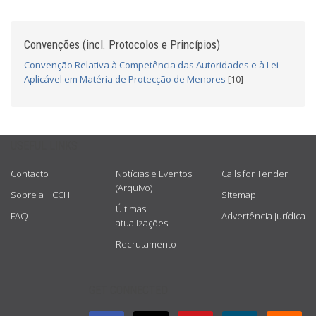
Convenções (incl. Protocolos e Princípios)
Convenção Relativa à Competência das Autoridades e à Lei
Aplicável em Matéria de Protecção de Menores
[10]
USEFUL LINKS
Contacto
Notícias e Eventos
Calls for Tender
(Arquivo)
Sobre a HCCH
Sitemap
Últimas
FAQ
Advertência jurídica
atualizações
Recrutamento
GET CONNECTED