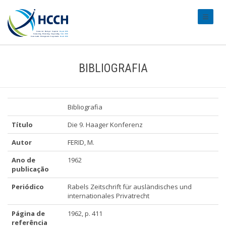
#transl
BIBLIOGRAFIA
Bibliografia
Título
Die 9. Haager Konferenz
Autor
FERID, M.
Ano de
1962
publicação
Periódico
Rabels Zeitschrift für ausländisches und
internationales Privatrecht
Página de
1962, p. 411
referência