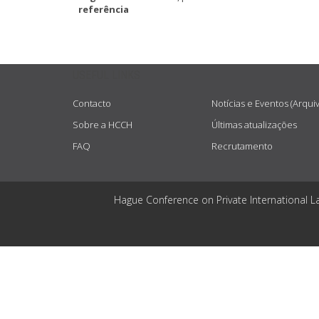
referência
USEFUL LINKS
Contacto
Notícias e Eventos (Arqui
Sobre a HCCH
Últimas atualizações
FAQ
Recrutamento
Hague Conference on Private International L