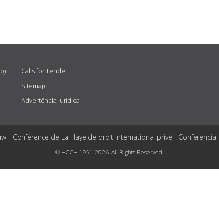
vo)
Calls for Tender
Sitemap
Advertência jurídica
aw - Conférence de La Haye de droit international privé - Conferencia
© HCCH 1951-2026. All Rights Reserved.