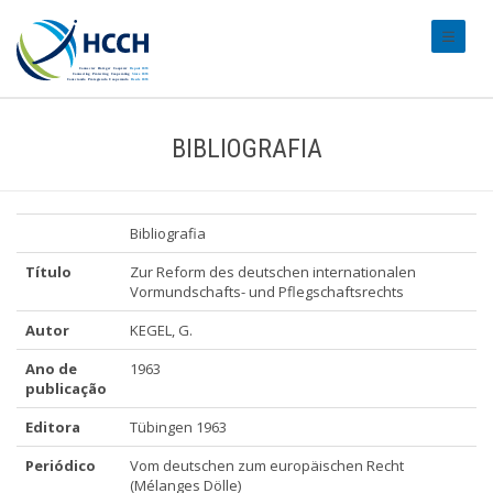
#transl
BIBLIOGRAFIA
Bibliografia
Título
Zur Reform des deutschen internationalen
Vormundschafts- und Pflegschaftsrechts
Autor
KEGEL, G.
Ano de
1963
publicação
Editora
Tübingen 1963
Periódico
Vom deutschen zum europäischen Recht
(Mélanges Dölle)