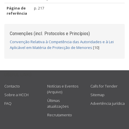
Página de
p. 217
referência
Convenções (incl. Protocolos e Princípios)
Convenção Relativa à Competência das Autoridades e à Lei
Aplicável em Matéria de Protecção de Menores
[10]
USEFUL LINKS
Contacto
Notícias e Eventos
Calls for Tender
(Arquivo)
Sobre a HCCH
Sitemap
Últimas
FAQ
Advertência jurídica
atualizações
Recrutamento