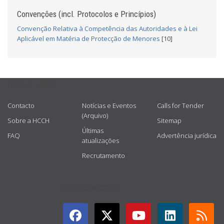
Convenções (incl. Protocolos e Princípios)
Convenção Relativa à Competência das Autoridades e à Lei
Aplicável em Matéria de Protecção de Menores
[10]
USEFUL LINKS
Contacto
Notícias e Eventos
Calls for Tender
(Arquivo)
Sobre a HCCH
Sitemap
Últimas
FAQ
Advertência jurídica
atualizações
Recrutamento
GET CONNECTED