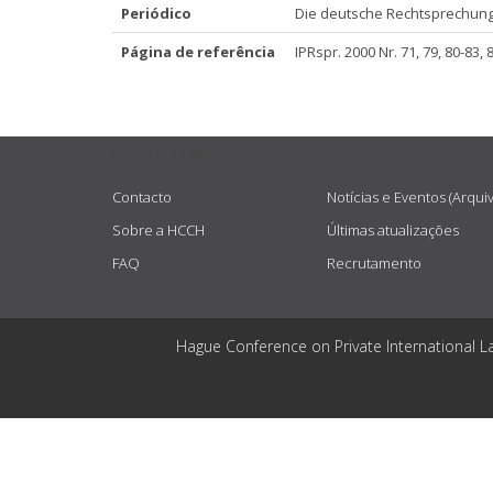
Periódico
Die deutsche Rechtsprechung 
Página de referência
IPRspr. 2000 Nr. 71, 79, 80-83, 
USEFUL LINKS
Contacto
Notícias e Eventos (Arqui
Sobre a HCCH
Últimas atualizações
FAQ
Recrutamento
Hague Conference on Private International L