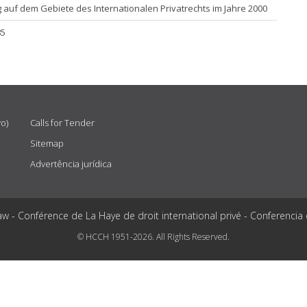
auf dem Gebiete des Internationalen Privatrechts im Jahre 2000
85
vo)
Calls for Tender
Sitemap
Advertência jurídica
aw - Conférence de La Haye de droit international privé - Conferencia
© HCCH 1951-2026. All Rights Reserved.