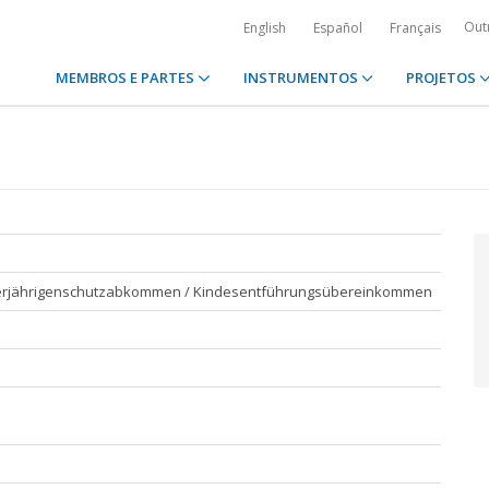
Out
English
Español
Français
MEMBROS E PARTES
INSTRUMENTOS
PROJETOS
inderjährigenschutzabkommen / Kindesentführungsübereinkommen